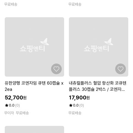
무료배송
무료배송
유한양행 코엔자임 큐텐 60캡슐 x
내츄럴플러스 혈압 항산화 코큐텐
2ea
플러스 30캡슐 2박스 / 코엔자임
Q10 식물성캡슐 비타민B 아연 엽
52,700
17,900
원
원
산
0.0
(0)
0.0
(0)
무이자
무료배송
무료배송