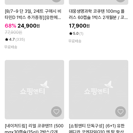
[8/7~9 단 3일, 2세트 구매시 비
대웅생명과학 코큐텐 100mg 플
타민D 1박스 추가증정][유한메디
러스 60캡슐 1박스 2개월분 / 코엔
카] 코엔자임Q10 엔 탑 항산화 높
자임Q10 혈압 항산화
68%
24,900
17,900
원
원
은 혈압 케어 60캡슐x3개(6개월)
77,900원
5.0
(1)
4.7
(335)
무료배송
무료배송
[네이처드림] 리얼 코큐텐11 (500
[쇼핑엔티 단독구성] (6+1) 유한
mgx30캡슐(15g)) 2박스/2개월
메디카 코엔자임Q10 엔 탑 항산화