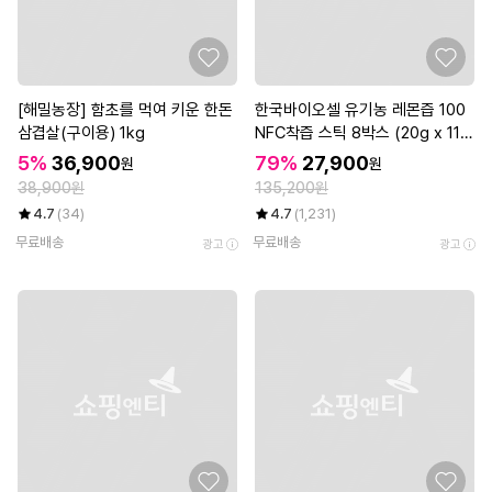
[해밀농장] 함초를 먹여 키운 한돈
한국바이오셀 유기농 레몬즙 100
삼겹살(구이용) 1kg
NFC착즙 스틱 8박스 (20g x 112
포)
5%
36,900
79%
27,900
원
원
38,900원
135,200원
4.7
(34)
4.7
(1,231)
무료배송
무료배송
광고
광고