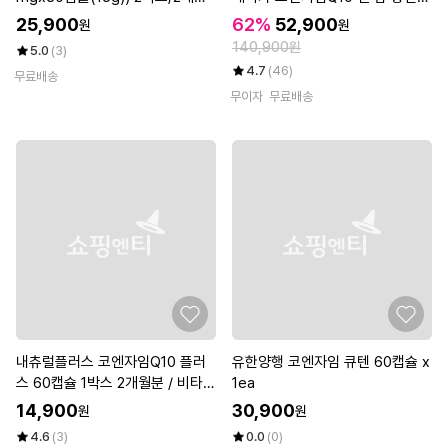
분/코엔자임Q10/항산화/비타민B
높은 혈압 케어 60캡슐 총 7개(14
25,900
62%
52,900
원
원
군
개월)
140,900원
5.0
(3)
4.7
(46)
무료배송
무이자
무료배송
내츄럴플러스 코엔자임Q10 플러
유한양행 코엔자임 큐텐 60캡슐 x
스 60캡슐 1박스 2개월분 / 비타민
1ea
6종 항산화
14,900
30,900
원
원
4.6
(3)
0.0
(0)