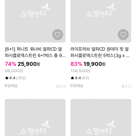
[6+1] 퍼니트 워너비 알파CD 알
라이프허브 알파CD 원데이 핏 알
파시클로덱스트린 6+1박스 총 98
파시클로덱스트린 5박스(3g x 7
포
0포)
74%
25,900
83%
19,900
원
원
98,000원
119,500원
4.4
(352)
4.4
(62)
무료배송
무료배송
광고
광고