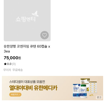
유한양행 코엔자임 큐텐 60캡슐 x
3ea
75,000
원
0.0
(0)
무이자
무료배송