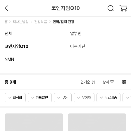
코엔자임Q10
홈
티나는밥상
건강식품
면역/활력 건강
전체
알부민
코엔자임Q10
아르기닌
NMN
총
9
개
인기순
상세
앱적립
카드할인
쿠폰
무이자
무료배송