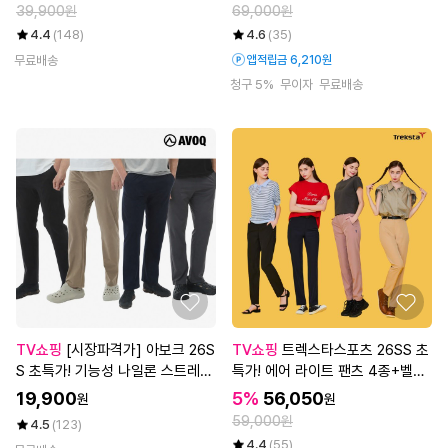
39,900원
69,000원
4.4
(148)
4.6
(35)
무료배송
앱적립금 6,210원
청구 5%
무이자
무료배송
TV쇼핑
[시장파격가] 아보크 26S
TV쇼핑
트렉스타스포츠 26SS 초
S 초특가! 기능성 나일론 스트레치
특가! 에어 라이트 팬츠 4종+벨트
팬츠 4종, 남성
1종, 여성
19,900
5%
56,050
원
원
59,000원
4.5
(123)
4.4
(55)