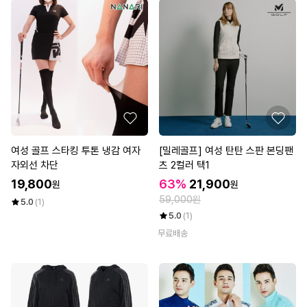
여성 골프 스타킹 투톤 냉감 여자
[밀레골프] 여성 탄탄 스판 본딩팬
자외선 차단
츠 2컬러 택1
19,800
63%
21,900
원
원
59,000원
5.0
(1)
5.0
(1)
무료배송