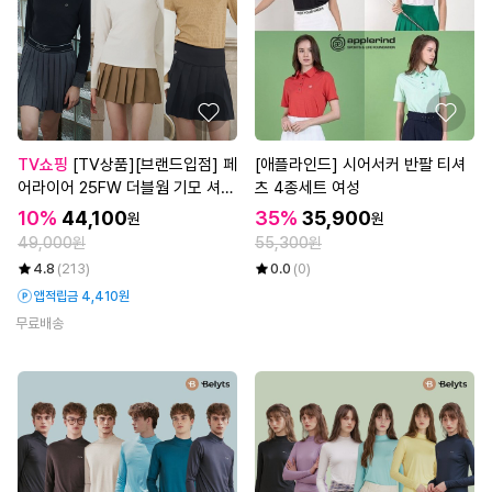
TV쇼핑
[TV상품][브랜드입점] 페
[애플라인드] 시어서커 반팔 티셔
어라이어 25FW 더블웜 기모 셔츠
츠 4종세트 여성
3종, 여성
10%
44,100
35%
35,900
원
원
49,000원
55,300원
4.8
(213)
0.0
(0)
앱적립금 4,410원
무료배송