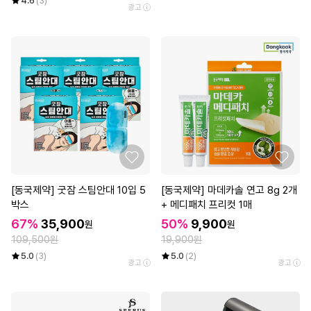
4.6
(3)
광고
[동국제약] 굿잠 스팀안대 10입 5
[동국제약] 마데카솔 연고 8g 2개
박스
+ 메디패치 프리컷 1매
67%
35,900
50%
9,900
원
원
109,500원
19,900원
5.0
(3)
5.0
(2)
광고
광고