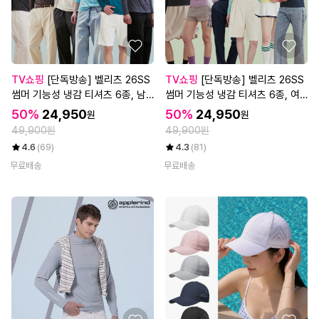
TV쇼핑
[단독방송] 벨리츠 26SS
TV쇼핑
[단독방송] 벨리츠 26SS
썸머 기능성 냉감 티셔츠 6종, 남
썸머 기능성 냉감 티셔츠 6종, 여
성
성
50%
24,950
50%
24,950
원
원
49,900원
49,900원
4.6
(69)
4.3
(81)
무료배송
무료배송