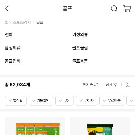
골프
홈
스포츠/레저
골프
전체
여성의류
남성의류
골프클럽
골프잡화
골프용품
총
62,034
개
인기순
상세
앱적립
카드할인
쿠폰
무이자
무료배송