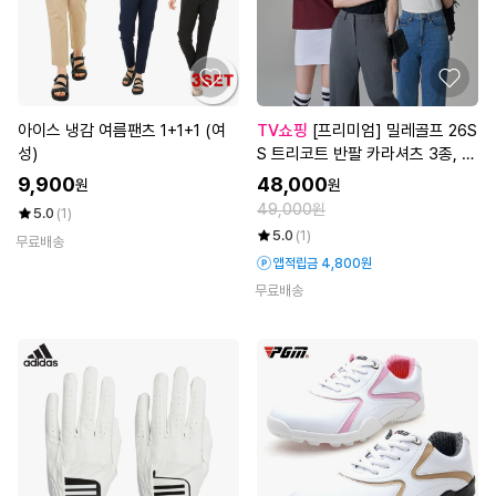
아이스 냉감 여름팬츠 1+1+1 (여
TV쇼핑
[프리미엄] 밀레골프 26S
성)
S 트리코트 반팔 카라셔츠 3종, 여
성
9,900
48,000
원
원
49,000원
5.0
(1)
5.0
(1)
무료배송
앱적립금 4,800원
무료배송