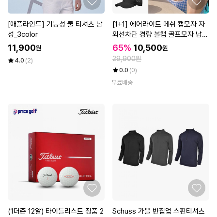
[애플라인드] 기능성 쿨 티셔츠 남
[1+1] 에어라이트 메쉬 캡모자 자
성_3color
외선차단 경량 볼캡 골프모자 남녀
공용 (총 2P)
11,900
65%
10,500
원
원
29,900원
4.0
(2)
0.0
(0)
무료배송
(1더즌 12알) 타이틀리스트 정품 2
Schuss 가을 반집업 스판티셔츠