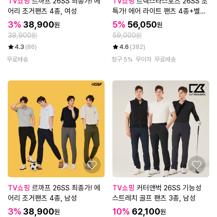
TV쇼핑
르까프 26SS 최종가! 에
TV쇼핑
트렉스타스포츠 26SS 초
어리 조거팬츠 4종, 여성
특가! 에어 라이트 팬츠 4종+벨트
1종, 남성
3%
38,900
5%
56,050
원
원
39,900원
59,000원
4.3
(86)
4.6
(382)
무료배송
청구 5%
무이자
무료배송
TV쇼핑
르까프 26SS 최종가! 에
TV쇼핑
커터앤벅 26SS 기능성
어리 조거팬츠 4종, 남성
스트레치 골프 팬츠 3종, 남성
3%
38,900
10%
62,100
원
원