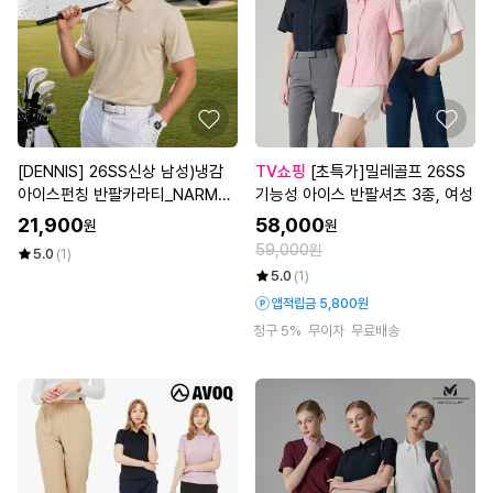
[DENNIS] 26SS신상 남성)냉감
TV쇼핑
[초특가]밀레골프 26SS
아이스펀칭 반팔카라티_NARMM
기능성 아이스 반팔셔츠 3종, 여성
TS027
21,900
58,000
원
원
59,000원
5.0
(1)
5.0
(1)
앱적립금 5,800원
청구 5%
무이자
무료배송