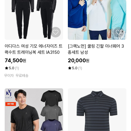
아디다스 여성 기모 에너자이즈 트
[그렉노먼] 쿨링 긴팔 이너웨어 3
랙수트 트레이닝복 세트 IA3150
종세트 남성
74,500
20,000
원
원
5.0
(1)
5.0
(1)
무이자
무료배송