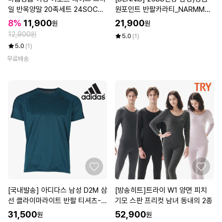
일 반목양말 20족세트 24SOCKS
원포인트 반팔카라티_NARMMTS
_AMOR
026
8%
11,900
21,900
원
원
12,900원
5.0
(1)
5.0
(1)
무료배송
[국내발송] 아디다스 남성 D2M 삼
[방송히트]트라이 W1 양면 피치
선 클라이마라이트 반팔 티셔츠-C
기모 스판 프리컷 남녀 동내의 2종
E4024
31,500
52,900
원
원