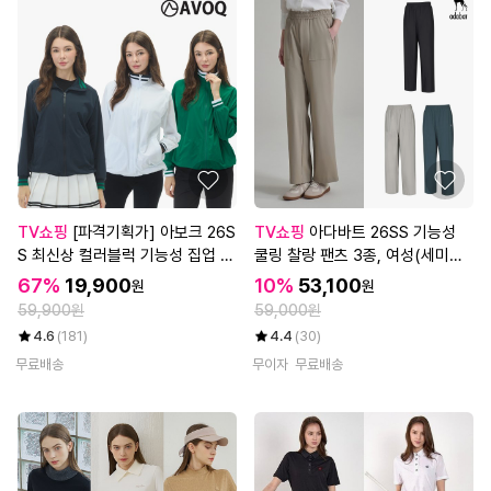
TV쇼핑
[파격기획가] 아보크 26S
TV쇼핑
아다바트 26SS 기능성
S 최신상 컬러블럭 기능성 집업 자
쿨링 찰랑 팬츠 3종, 여성(세미와
켓 3종, 남녀공용
이드 핏)
67%
19,900
10%
53,100
원
원
59,900원
59,000원
4.6
(181)
4.4
(30)
무료배송
무이자
무료배송