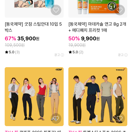
[동국제약] 굿잠 스팀안대 10입 5
[동국제약] 마데카솔 연고 8g 2개
박스
+ 메디패치 프리컷 1매
67%
35,900
50%
9,900
원
원
109,500원
19,900원
5.0
(3)
5.0
(2)
광고
광고