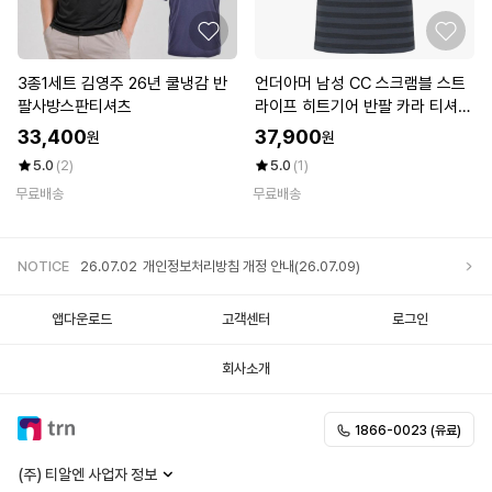
3종1세트 김영주 26년 쿨냉감 반
언더아머 남성 CC 스크램블 스트
팔사방스판티셔츠
라이프 히트기어 반팔 카라 티셔츠
골프웨어 1323455-013
33,400
37,900
원
원
5.0
(2)
5.0
(1)
무료배송
무료배송
NOTICE
26.07.02
개인정보처리방침 개정 안내(26.07.09)
앱다운로드
고객센터
로그인
회사소개
1866-0023 (유료)
(주) 티알엔 사업자 정보