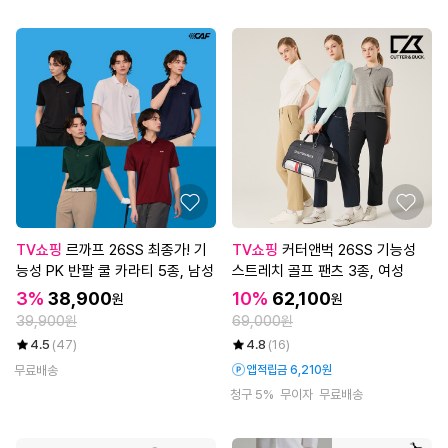
TV쇼핑
르까프 26SS 최종가! 기
TV쇼핑
커터앤벅 26SS 기능성
능성 PK 반팔 쿨 카라티 5종, 남성
스트레치 골프 팬츠 3종, 여성
3%
38,900
10%
62,100
원
원
39,900원
69,000원
4.5
(47)
4.8
(16)
무료배송
앱적립금 6,210원
청구 5%
무이자
무료배송