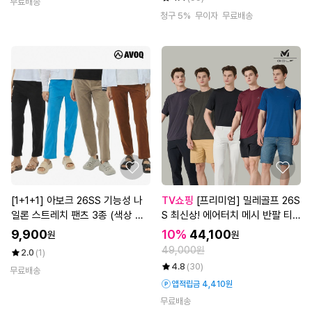
무료배송
청구 5%
무이자
무료배송
[1+1+1] 아보크 26SS 기능성 나
TV쇼핑
[프리미엄] 밀레골프 26S
일론 스트레치 팬츠 3종 (색상 랜
S 최신상! 에어터치 메시 반팔 티
덤배송, 남녀 선택)
셔츠 5종 세트, 남성
9,900
10%
44,100
원
원
49,000원
2.0
(1)
4.8
(30)
무료배송
앱적립금 4,410원
무료배송