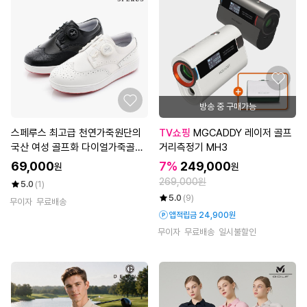
방송 중 구매가능
스페루스 최고급 천연가죽원단의
TV쇼핑
MGCADDY 레이저 골프
국산 여성 골프화 다이얼가죽골프
거리측정기 MH3
화
69,000
7%
249,000
원
원
269,000원
5.0
(1)
5.0
(9)
무이자
무료배송
앱적립금 24,900원
무이자
무료배송
일시불할인