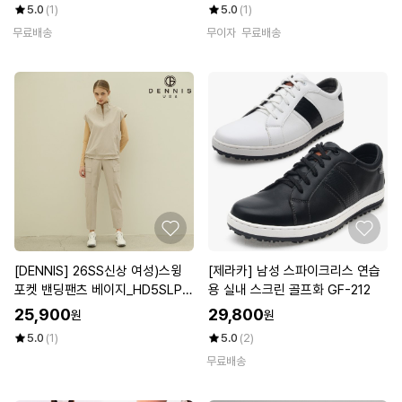
5.0
(1)
5.0
(1)
무료배송
무이자
무료배송
[DENNIS] 26SS신상 여성)스윙
[제라카] 남성 스파이크리스 연습
포켓 밴딩팬츠 베이지_HD5SLPT
용 실내 스크린 골프화 GF-212
361
25,900
29,800
원
원
5.0
(1)
5.0
(2)
무료배송