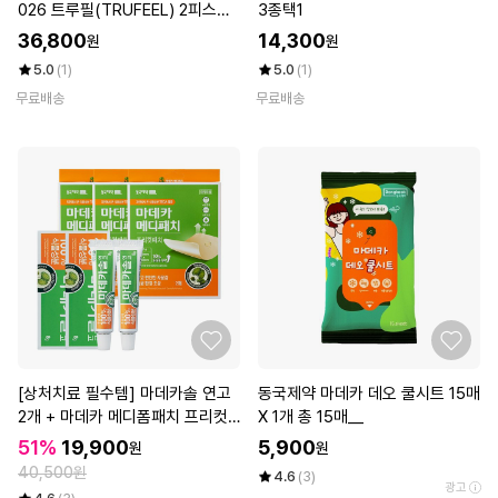
026 트루필(TRUFEEL) 2피스
3종택1
(화이트 옐로우)
36,800
14,300
원
원
5.0
(1)
5.0
(1)
무료배송
무료배송
[상처치료 필수템] 마데카솔 연고
동국제약 마데카 데오 쿨시트 15매
2개 + 마데카 메디폼패치 프리컷
X 1개 총 15매__
2매*3개
51%
19,900
5,900
원
원
40,500원
4.6
(3)
광고