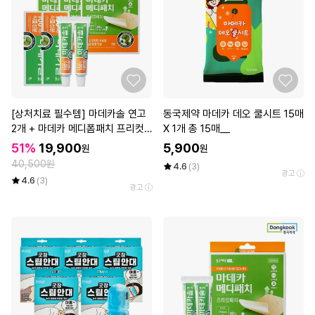
[상처치료 필수템] 마데카솔 연고
동국제약 마데카 데오 쿨시트 15매
2개 + 마데카 메디폼패치 프리컷
X 1개 총 15매__
2매*3개
51%
19,900
5,900
원
원
40,500원
4.6
(3)
광고
4.6
(3)
광고