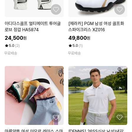
아디다스골프 얼티메이트 투어글
[제라카] PGM 남성 여성 골프화
로브 장갑 HA5874
스파이크리스 XZ016
24,500
49,800
원
원
5.0
(2)
5.0
(1)
무료배송
무료배송
마름양품 여성 아모르 레이스 스마
[DENNIS] 26SS신상 남성)냉감