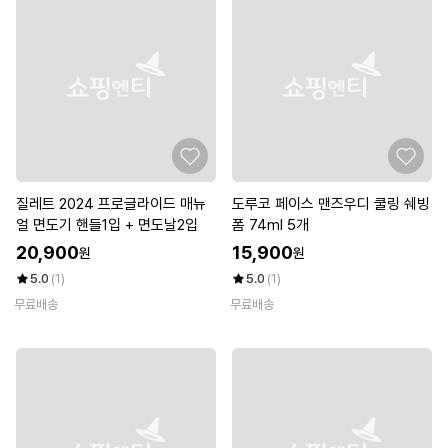
질레트 2024 프로글라이드 매뉴
도루코 페이스 맨즈우디 쿨링 쉐빙
얼 면도기 핸들1입 + 면도날2입
폼 74ml 5개
20,900
15,900
원
원
5.0
(1)
5.0
(1)
무료배송
무료배송