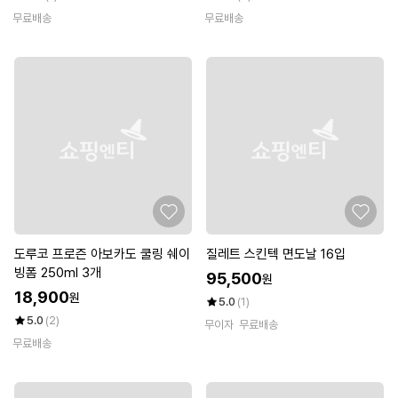
무료배송
무료배송
도루코 프로즌 아보카도 쿨링 쉐이
질레트 스킨텍 면도날 16입
빙폼 250ml 3개
95,500
원
18,900
원
5.0
(1)
5.0
(2)
무이자
무료배송
무료배송