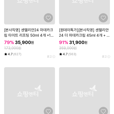
[본사직영] 센텔리안24 마데카크
[원데이특가][본사직영] 센텔리안
림 타이트 리프팅 50ml 4개 +15
24 더 마데카크림 45ml 4개 + 1
ml 1개
5ml 2개 + 1ml 10매 + 인텐스 리
79%
35,900
91%
31,900
원
원
프팅 아이크림 15ml
173,000원
359,000원
4.7
(627)
4.7
(563)
광고
광고