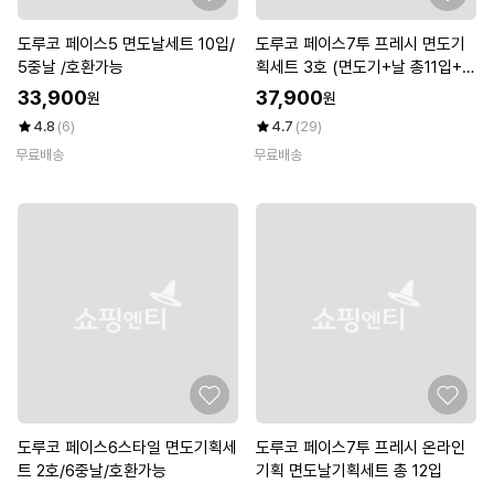
도루코 페이스5 면도날세트 10입/
도루코 페이스7투 프레시 면도기
5중날 /호환가능
획세트 3호 (면도기+날 총11입+7
4ml폼)
33,900
37,900
원
원
4.8
(6)
4.7
(29)
무료배송
무료배송
도루코 페이스6스타일 면도기획세
도루코 페이스7투 프레시 온라인
트 2호/6중날/호환가능
기획 면도날기획세트 총 12입