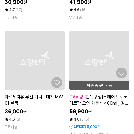
30,900
41,900
원
원
4.7
(17)
4.6
(16)
무료배송
무료배송
방송 중 구매가능
마르세이유 무선 미니고데기 MW
TV쇼핑
[단독구성]쏘헤어 모로코
01 블랙
아르간 오일 에센스 400ml , 경품
당첨시 100ML 1병 더
36,000
59,900
원
원
4.6
(3)
4.6
(215)
무료배송
앱적립금 5,990원