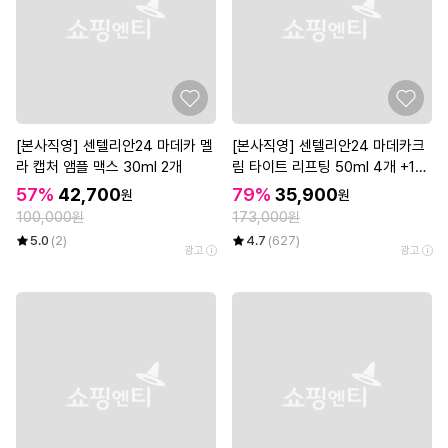
[본사직영] 센텔리안24 마데카 멜
[본사직영] 센텔리안24 마데카크
라 캡처 앰플 맥스 30ml 2개
림 타이트 리프팅 50ml 4개 +15
ml 1개
57%
42,700
79%
35,900
원
원
100,000원
173,000원
5.0
(2)
4.7
(627)
광고
광고