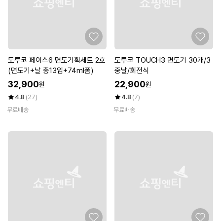
도루코 페이스6 면도기획세트 2호
도루코 TOUCH3 면도기 30개/3
(면도기+날 총13입+74ml폼)
중날/회전식
32,900
22,900
원
원
4.8
(27)
4.8
(7)
무료배송
무료배송