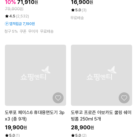
개
10%
71,910
16,900
원
원
79,900원
5.0
(3)
4.5
(2,532)
무료배송
앱적립금 7,190원
청구 5%
쿠폰
무이자
무료배송
도루포 페이스6 휴대용면도기 3p
도루코 프로즌 아보카도 쿨링 쉐이
x3 (총 9개)
빙폼 250ml 5개
19,900
28,900
원
원
5.0
(1)
5.0
(2)