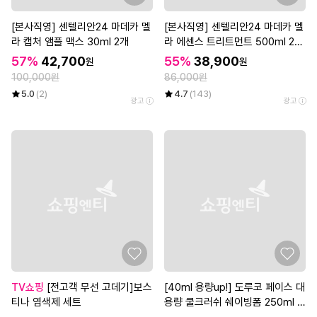
[본사직영] 센텔리안24 마데카 멜
[본사직영] 센텔리안24 마데카 멜
라 캡처 앰플 맥스 30ml 2개
라 에센스 트리트먼트 500ml 2개
(대용량 기미 에센스)
57%
42,700
55%
38,900
원
원
100,000원
86,000원
5.0
(2)
4.7
(143)
광고
광고
TV쇼핑
[전고객 무선 고데기]보스
[40ml 용량up!] 도루코 페이스 대
티나 염색제 세트
용량 쿨크러쉬 쉐이빙폼 250ml 3