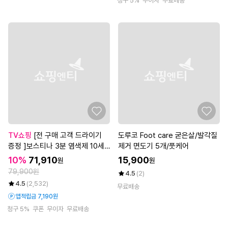
청구 5%
무이자
무료배송
TV쇼핑
[전 구매 고객 드라이기
도루코 Foot care 굳은살/발각질
증정 ]보스티나 3분 염색제 10세
제거 면도기 5개/풋케어
트
10%
71,910
15,900
원
원
79,900원
4.5
(2)
4.5
(2,532)
무료배송
앱적립금 7,190원
청구 5%
쿠폰
무이자
무료배송