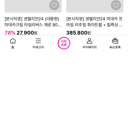
[본사직영] 센텔리안24 (대용량)
[본사직영] 센텔리안24 마데카 프
마데카크림 타임리버스 제로 80m
라임 리추얼 화이트펄 + 릴렉싱 업
l 2개 + 15ml 1개
부스팅 크림 250ml
78%
27,900
385,800
원
원
124,000원
0.0
(0)
ON
AIR
4.4
(7)
홈
카테고리
무이자
마이페이지
AI쇼핑톡
광고
광고
일자형 눈썹칼 2p 스틱형 눈썹수
질레트 스킨텍 매뉴얼 면도기 핸들
지금 방송중인 상품