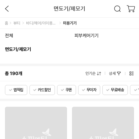
면도기/제모기
홈
뷰티
바디/헤어/이미용기기
미용기기
전체
피부케어기기
면도기/제모기
총
190
개
인기순
상세
앱적립
카드할인
쿠폰
무이자
무료배송