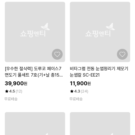
[우수한 절삭력] 도루코 페이스7
비타그램 전동 눈썹정리기 제모기
면도기 풀세트 7호(기+날 총15입
눈썹칼 SC-EE21
+쉐이빙폼+케이스)
39,900
11,900
원
원
4.5
(12)
4.3
(24)
무료배송
무료배송