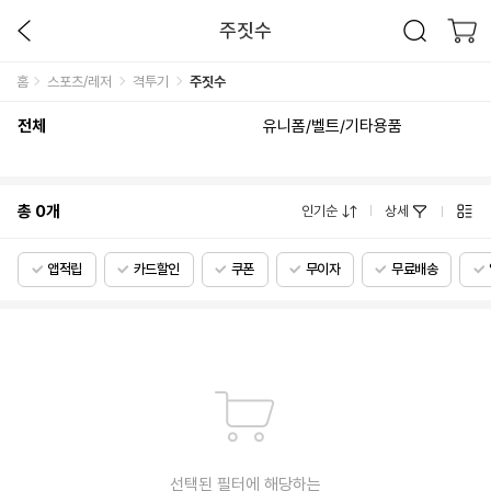
주짓수
홈
스포츠/레저
격투기
주짓수
전체
유니폼/벨트/기타용품
총
0
개
인기순
상세
앱적립
카드할인
쿠폰
무이자
무료배송
선택된 필터에 해당하는