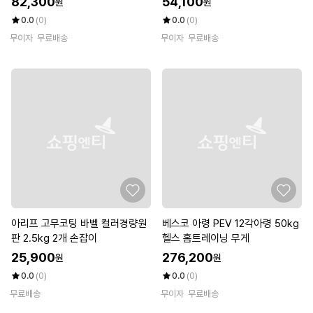
82,300
54,100
원
원
0.0
(0)
0.0
(0)
무이자
무료배송
무이자
무료배송
아리프 고무코팅 바벨 컬러경량원
베스코 아령 PEV 12각아령 50kg
판 2.5kg 2개 손잡이
헬스 홈트레이닝 무게
25,900
276,200
원
원
0.0
(0)
0.0
(0)
무료배송
무이자
무료배송