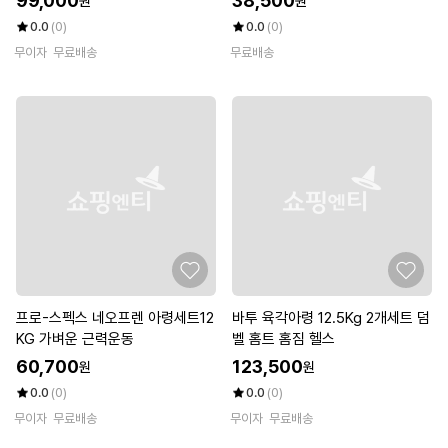
99,000
38,500
원
원
0.0
(0)
0.0
(0)
무이자
무료배송
무료배송
프로-스펙스 네오프렌 아령세트12
바투 육각아령 12.5Kg 2개세트 덤
KG 가벼운 근력운동
벨 홈트 홈짐 헬스
60,700
123,500
원
원
0.0
(0)
0.0
(0)
무이자
무료배송
무이자
무료배송