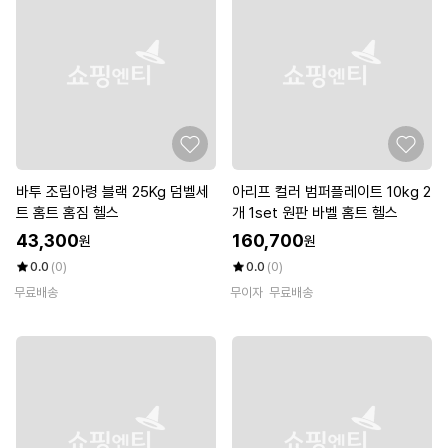
바투 조립아령 블랙 25Kg 덤벨세
아리프 컬러 범퍼플레이트 10kg 2
트 홈트 홈짐 헬스
개 1set 원판 바벨 홈트 헬스
43,300
160,700
원
원
0.0
(0)
0.0
(0)
무료배송
무이자
무료배송