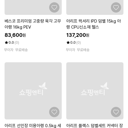
베스코 프리미엄 고중량 육각 고무
아리프 럭셔리 IPD 덤벨 15kg 아
아령 16kg PEV
령 CPU신소재 헬스
83,600
137,200
원
원
0.0
(0)
0.0
(0)
무이자
무료배송
무이자
무료배송
아리프 선인장 미용아령 0.5kg 세
아리프 플렉스 덤벨세트 커넥터 장