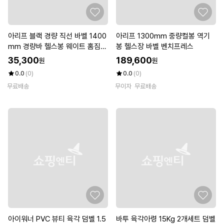
아리프 블랙 경량 직선 바벨 1400
아리프 1300mm 중량컬봉 역기
mm 경량바 헬스봉 웨이트 홈짐
봉 헬스장 바벨 벤치프레스
홈트
35,300
189,600
원
원
0.0
(0)
0.0
(0)
무료배송
무이자
무료배송
아이워너 PVC 뷰티 육각 덤벨 1.5
바투 육각아령 15Kg 2개세트 덤벨