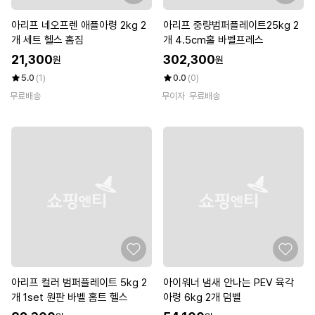
아리프 네오프렌 애플아령 2kg 2
아리프 중량범퍼플레이트25kg 2
개 세트 헬스 홈짐
개 4.5cm홀 바벨프레스
21,300
302,300
원
원
5.0
(1)
0.0
(0)
무료배송
무이자
무료배송
아리프 컬러 범퍼플레이트 5kg 2
아이워너 냄새 안나는 PEV 육각
개 1set 원판 바벨 홈트 헬스
아령 6kg 2개 덤벨