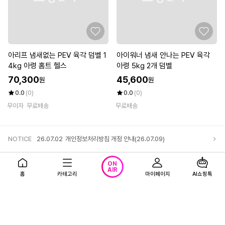
아리프 냄새없는 PEV 육각 덤벨 1
아이워너 냄새 안나는 PEV 육각
4kg 아령 홈트 헬스
아령 5kg 2개 덤벨
70,300
45,600
원
원
0.0
(0)
0.0
(0)
무이자
무료배송
무료배송
NOTICE
26.07.02
개인정보처리방침 개정 안내(26.07.09)
앱다운로드
고객센터
로그인
ON
AIR
홈
카테고리
마이페이지
AI쇼핑톡
회사소개
1866-0023 (유료)