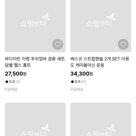
바디아트 아령 푸쉬업바 겸용 세트
베스코 스트럽핸들 2개 SET 다용
덤벨 헬스 홈트
도 케이블머신 운동
27,500
34,300
원
원
0.0
(0)
0.0
(0)
무료배송
무료배송