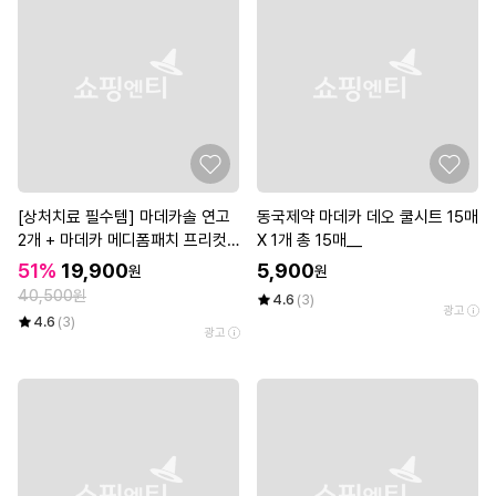
[상처치료 필수템] 마데카솔 연고
동국제약 마데카 데오 쿨시트 15매
2개 + 마데카 메디폼패치 프리컷
X 1개 총 15매__
2매*3개
51%
19,900
5,900
원
원
40,500원
4.6
(3)
광고
4.6
(3)
광고