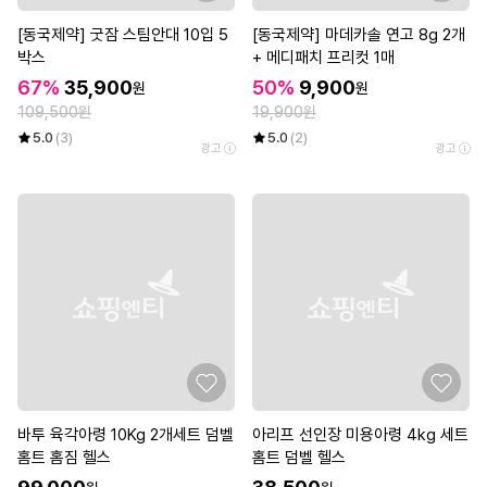
[동국제약] 굿잠 스팀안대 10입 5
[동국제약] 마데카솔 연고 8g 2개
박스
+ 메디패치 프리컷 1매
67%
35,900
50%
9,900
원
원
109,500원
19,900원
5.0
(3)
5.0
(2)
광고
광고
바투 육각아령 10Kg 2개세트 덤벨
아리프 선인장 미용아령 4kg 세트
홈트 홈짐 헬스
홈트 덤벨 헬스