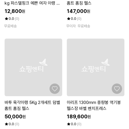
kg 파스텔핑크 예쁜 여자 아령 헬
홈트 홈짐 헬스
스 홈트
12,800
147,000
원
원
0.0
(0)
0.0
(0)
무료배송
무이자
무료배송
바투 육각아령 5Kg 2개세트 덤벨
아리프 1300mm 중량봉 역기봉
홈트 홈짐 헬스
헬스장 바벨 벤치프레스
50,000
189,600
원
원
0.0
(0)
0.0
(0)