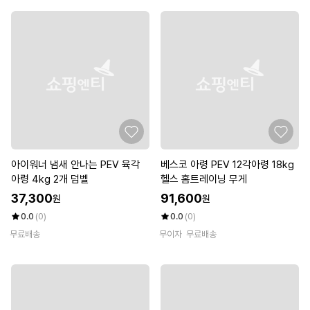
아이워너 냄새 안나는 PEV 육각
베스코 아령 PEV 12각아령 18kg
아령 4kg 2개 덤벨
헬스 홈트레이닝 무게
37,300
91,600
원
원
0.0
(0)
0.0
(0)
무료배송
무이자
무료배송