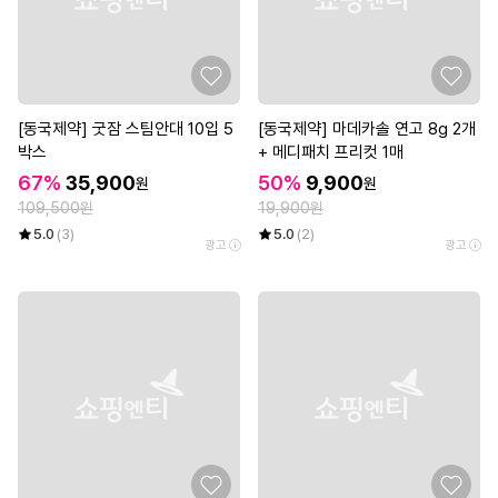
[동국제약] 굿잠 스팀안대 10입 5
[동국제약] 마데카솔 연고 8g 2개
박스
+ 메디패치 프리컷 1매
67%
35,900
50%
9,900
원
원
109,500원
19,900원
5.0
(3)
5.0
(2)
광고
광고