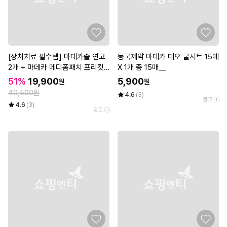
[상처치료 필수템] 마데카솔 연고
동국제약 마데카 데오 쿨시트 15매
2개 + 마데카 메디폼패치 프리컷
X 1개 총 15매__
2매*3개
51%
19,900
5,900
원
원
40,500원
4.6
(3)
광고
4.6
(3)
광고