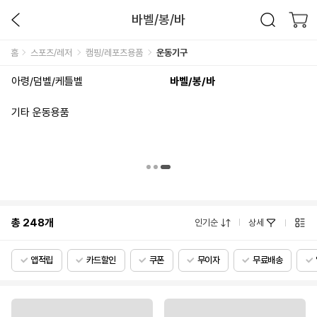
바벨/봉/바
홈
스포츠/레저
캠핑/레포츠용품
운동기구
아령/덤벨/케틀벨
바벨/봉/바
기타 운동용품
총
248
개
인기순
상세
앱적립
카드할인
쿠폰
무이자
무료배송