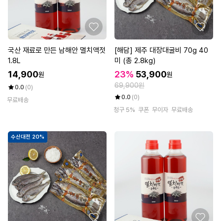
국산 재료로 만든 남해안 멸치액젓
[해담] 제주 대장대굴비 70g 40
1.8L
미 (총 2.8kg)
14,900
23%
53,900
원
원
69,900원
0.0
(0)
0.0
(0)
무료배송
청구 5%
쿠폰
무이자
무료배송
수산대전 20%