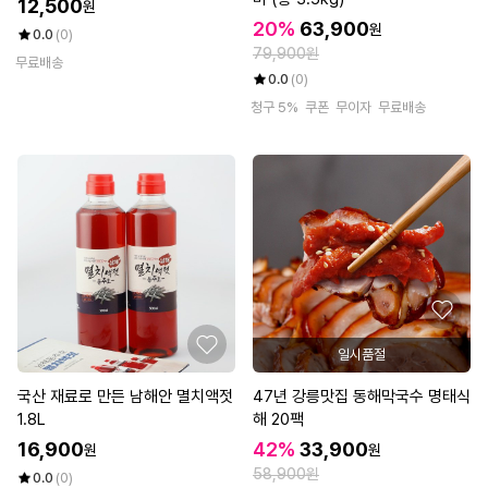
12,500
원
20%
63,900
원
0.0
(0)
79,900원
무료배송
0.0
(0)
청구 5%
쿠폰
무이자
무료배송
일시품절
국산 재료로 만든 남해안 멸치액젓
47년 강릉맛집 동해막국수 명태식
1.8L
해 20팩
16,900
42%
33,900
원
원
58,900원
0.0
(0)