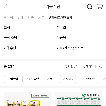
가공수산
홈
티나는밥상
간편/기능식품
냉장/냉동/간편조리
전체
즉석밥
즉석국/탕
가공육
가공수산
기타/간편 즉석식품
총
23
개
인기순
상세
앱적립
카드할인
쿠폰
무이자
무료배송