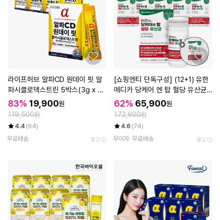
라이프허브 알파CD 원데이 핏 알
[쇼핑엔티 단독구성] (12+1) 유한
파시클로덱스트린 5박스(3g x 7
메디카 당케어 엔 탑 혈당 유산균
0포)
30캡슐 총 13개(13개월분)
83%
19,900
62%
65,900
원
원
119,500원
172,900원
4.4
(64)
4.6
(74)
무료배송
무이자
무료배송
광고
광고