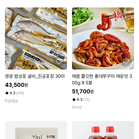
영광 법성포 굴비_진공포장 30미
매콤 쫄깃한 홍대쭈꾸미 매운맛 3
00g X 5봉
43,500
원
51,700
원
4.3
(49)
4.3
(15)
무료배송
무이자