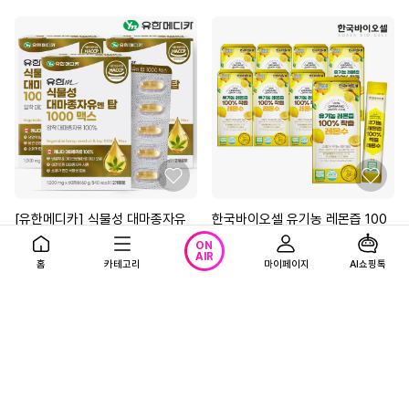
[유한메디카] 식물성 대마종자유
한국바이오셀 유기농 레몬즙 100
엔 탑 1000 맥스 60캡슐x3개(6
NFC착즙 스틱 8박스 (20g x 112
ON
개월)
포)
AIR
68%
28,900
79%
27,900
원
원
홈
카테고리
마이페이지
AI쇼핑톡
89,900원
135,200원
4.6
(584)
4.7
(1,232)
무료배송
무료배송
광고
광고