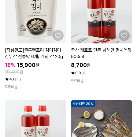
[작심밀도]글루텐프리 김미김미
국산 재료로 만든 남해안 멸치액젓
김부각 전통맛 6개/ 개당 각 20g
500ml
18%
15,900
8,700
원
원
19,400원
0.0
(0)
4.1
(11)
무료배송
무료배송
수산대전 20%