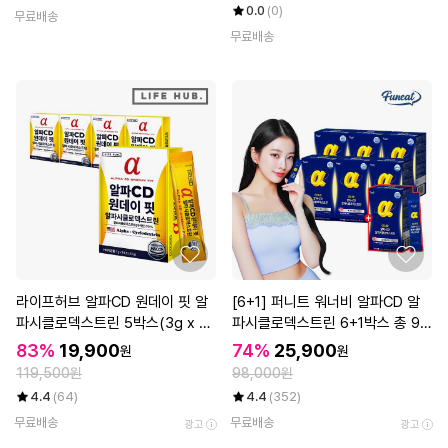
0.0
(0)
무료배송
무료배송
라이프허브 알파CD 원데이 핏 알
[6+1] 퍼니트 워너비 알파CD 알
파시클로덱스트린 5박스(3g x 7
파시클로덱스트린 6+1박스 총 98
0포)
포
83%
19,900
74%
25,900
원
원
119,500원
98,000원
4.4
(64)
4.4
(352)
무료배송
무료배송
광고
광고