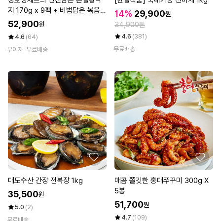
정호영셰프의 신선담은 손질왕낙
[한설식품] 국내가공 진미채 1kg
지 170g x 9팩 + 비법담은 볶음소
14%
29,900
원
스 50g x 9팩
52,900
원
34,900원
4.6
(381)
4.6
(64)
무료배송
무이자
무료배송
대도수산 간장 전복장 1kg
매콤 쫄깃한 홍대쭈꾸미 300g X
5봉
35,500
원
51,700
원
5.0
(2)
4.7
(109)
무료배송