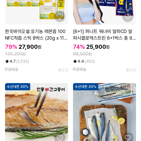
한국바이오셀 유기농 레몬즙 100
[6+1] 퍼니트 워너비 알파CD 알
NFC착즙 스틱 8박스 (20g x 112
파시클로덱스트린 6+1박스 총 98
포)
포
79%
27,900
74%
25,900
원
원
135,200원
98,000원
4.7
(1,232)
4.4
(352)
무료배송
무료배송
광고
광고
수산대전 20%
수산대전 20%