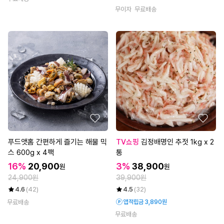
무이자
무료배송
푸드앳홈 간편하게 즐기는 해물 믹
TV쇼핑
김정배명인 추젓 1kg x 2
스 600g x 4팩
통
16%
20,900
3%
38,900
원
원
24,900원
39,900원
4.6
(42)
4.5
(32)
무료배송
앱적립금 3,890원
무료배송