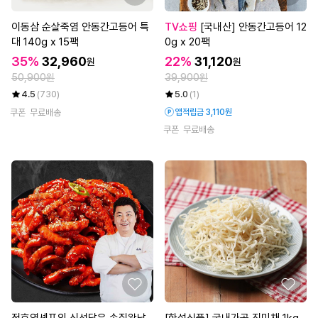
이동삼 순살죽염 안동간고등어 특
TV쇼핑
[국내산] 안동간고등어 12
대 140g x 15팩
0g x 20팩
35%
32,960
22%
31,120
원
원
50,900원
39,900원
4.5
(730)
5.0
(1)
쿠폰
무료배송
앱적립금 3,110원
쿠폰
무료배송