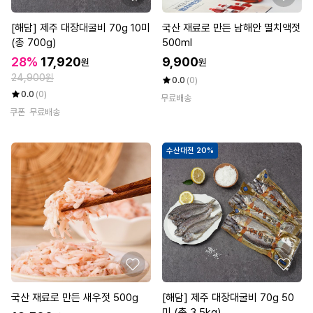
[해담] 제주 대장대굴비 70g 10미
국산 재료로 만든 남해안 멸치액젓
(총 700g)
500ml
28%
17,920
9,900
원
원
24,900원
0.0
(0)
0.0
(0)
무료배송
쿠폰
무료배송
수산대전 20%
국산 재료로 만든 새우젓 500g
[해담] 제주 대장대굴비 70g 50
미 (총 3.5kg)