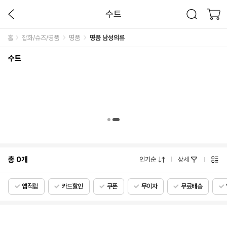
수트
홈
잡화/슈즈/명품
명품
명품 남성의류
수트
총
0
개
인기순
상세
앱적립
카드할인
쿠폰
무이자
무료배송