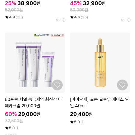
ml 2개
25%
38,900
45%
32,900
원
원
52,000원
60,000원
4.9
(20)
4.6
(26)
광고
광고
60프로 세일 동국제약 최신상 마
[아이오페] 골든 글로우 페이스 오
데카크림 29,000원
일 40ml
60%
29,000
29,400
원
원
72,500원
5.0
(1)
5.0
(1)