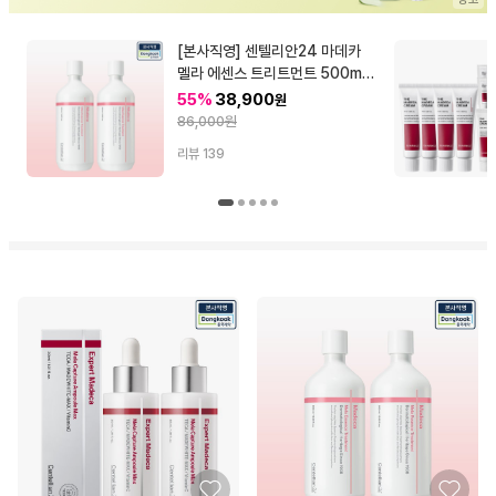
[본사직영] 센텔리안24 마데카
멜라 에센스 트리트먼트 500ml
2개 (대용량 기미 에센스)
55%
38,900
원
86,000원
리뷰
139