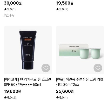
30,000
19,500
원
원
5.0
(1)
5.0
(2)
무료배송
[아이오페] 맨 컴파운드 선 스크린
[한율] 어린쑥 수분진정 크림 리필
SPF 50+/PA++++ 50ml
세트 30ml*2ea
19,600
25,600
원
원
5.0
(2)
5.0
(1)