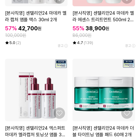
[본사직영] 센텔리안24 마데카 멜
[본사직영] 센텔리안24 마데카 멜
라 캡처 앰플 맥스 30ml 2개
라 에센스 트리트먼트 500ml 2개
(대용량 기미 에센스)
57%
42,700
55%
38,900
원
원
100,000원
86,000원
5.0
(2)
4.7
(139)
광고
광고
[본사직영] 센텔리안24 엑스퍼트
[본사직영] 센텔리안24 마데카 더
마데카 멜라캡처 토닝샷 앰플 30
블 타이트닝 앰플 패드 60매 2개