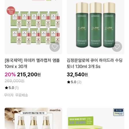
[동국제약] 마데카 멜라캡처 앰플
김정문알로에 큐어 하이드라 수딩
10ml x 30개
토너 130ml 3개 Ss
20%
215,200
32,540
원
원
269,000원
5.0
(2)
5.0
(1)
무이자
무료배송