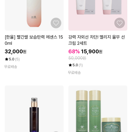
[한율] 빨간쌀 보습탄력 에센스 15
강력 자외선 차단! 멜리지 율무 선
0ml
크림 2세트
32,000
68%
15,900
원
원
50,000원
5.0
(5)
5.0
(1)
무료배송
무료배송