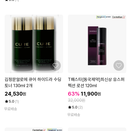
김정문알로에 큐어 하이드라 수딩
T패스타[동국제약]최신상 유스퍼
토너 130ml 2개
펙션 로션 120ml
24,530
63%
11,900
원
원
32,000원
5.0
(1)
5.0
(2)
무료배송
무료배송