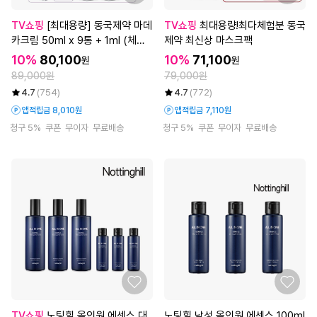
TV쇼핑
[최대용량] 동국제약 마데
TV쇼핑
최대용량!최다체험분 동국
카크림 50ml x 9통 + 1ml (체험
제약 최신상 마스크팩
분)
10%
80,100
10%
71,100
원
원
89,000원
79,000원
4.7
(754)
4.7
(772)
앱적립금 8,010원
앱적립금 7,110원
청구 5%
쿠폰
무이자
무료배송
청구 5%
쿠폰
무이자
무료배송
TV쇼핑
노팅힐 올인원 에센스 대
노팅힐 남성 올인원 에센스 100ml