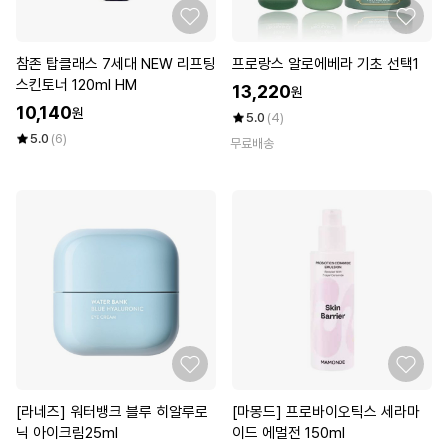
참존 탑클래스 7세대 NEW 리프팅
프로랑스 알로에베라 기초 선택1
스킨토너 120ml HM
13,220
원
10,140
원
5.0
(4)
5.0
(6)
무료배송
[라네즈] 워터뱅크 블루 히알루로
[마몽드] 프로바이오틱스 세라마
닉 아이크림25ml
이드 에멀전 150ml