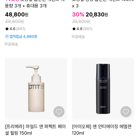
용량 3개 + 휴대용 3개
x 3
48,800
30%
20,830
원
원
49,800원
29,800원
4.6
(961)
4.6
(961)
앱적립금 4,880원
무료배송
무료배송
[프리메라] 마일드 앤 퍼펙트 페이
[아이오페] 맨 안티에이징 에멀젼
셜 필링 150ml
120ml