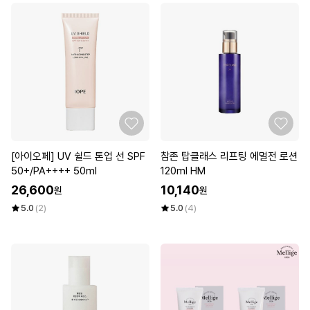
[아이오페] UV 쉴드 톤업 선 SPF
참존 탑클래스 리프팅 에멀전 로션
50+/PA++++ 50ml
120ml HM
26,600
10,140
원
원
5.0
(2)
5.0
(4)