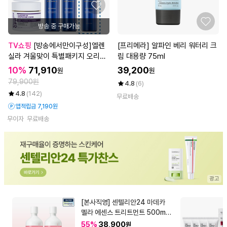
방송 중 구매가능
TV쇼핑
[방송에서만이구성]엘렌
[프리메라] 알파인 베리 워터리 크
실라 겨울맞이 특별패키지 오리지
림 대용량 75ml
날 달팽이크림5+태반크림2+최신
10%
71,910
39,200
원
원
상 앰플미스트2+상품평시 미스트
79,900원
4.8
(6)
한통 더!
4.8
(142)
무료배송
앱적립금 7,190원
무이자
무료배송
[본사직영] 센텔리안24 마데카
멜라 에센스 트리트먼트 500ml
2개 (대용량 기미 에센스)
55%
38,900
원