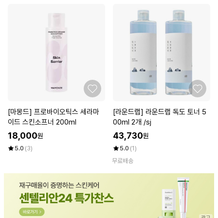
[마몽드] 프로바이오틱스 세라마
[라운드랩] 라운드랩 독도 토너 5
이드 스킨소프너 200ml
00ml 2개 /sj
18,000
43,730
원
원
5.0
(3)
5.0
(1)
무료배송