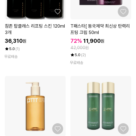
참존 탑클래스 리프팅 스킨 120ml
T패스타[ 동국제약 최신상 탄력리
3개
프팅 크림 50ml
36,310
72%
11,900
원
원
42,000원
5.0
(1)
5.0
(2)
무료배송
무료배송