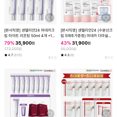
[본사직영] 센텔리안24 마데카크
[본사직영] 센텔리안24 (수분선크
림 타이트 리프팅 50ml 4개 +15
림 5매추가증정) 마데카 더마쉴드
ml 1개
세이프 톤업선크림 (40ml+20ml)
79%
35,900
43%
31,900
원
원
기획구성 2세트
173,000원
56,000원
4.7
(625)
4.3
(8)
광고
광고