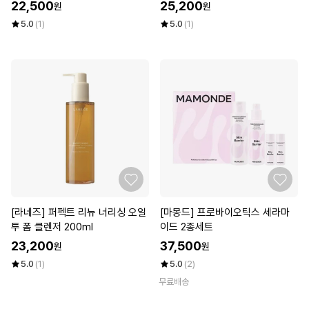
22,500
25,200
원
원
5.0
(1)
5.0
(1)
[라네즈] 퍼펙트 리뉴 너리싱 오일
[마몽드] 프로바이오틱스 세라마
투 폼 클렌저 200ml
이드 2종세트
23,200
37,500
원
원
5.0
(1)
5.0
(2)
무료배송