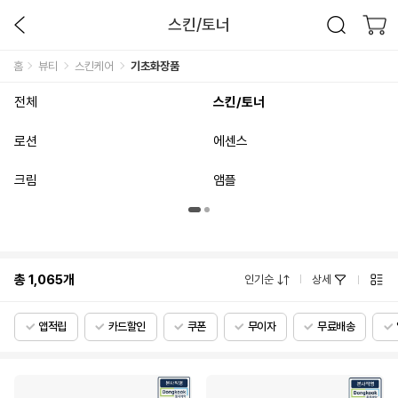
스킨/토너
홈
뷰티
스킨케어
기초화장품
전체
스킨/토너
로션
에센스
크림
앰플
총
1,065
개
인기순
상세
앱적립
카드할인
쿠폰
무이자
무료배송