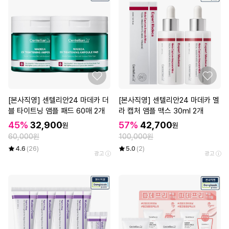
[본사직영] 센텔리안24 마데카 더
[본사직영] 센텔리안24 마데카 멜
블 타이트닝 앰플 패드 60매 2개
라 캡처 앰플 맥스 30ml 2개
45%
32,900
57%
42,700
원
원
60,000원
100,000원
4.6
(26)
5.0
(2)
광고
광고