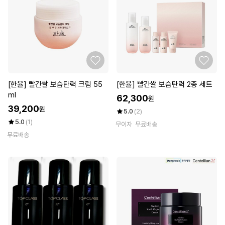
[한율] 빨간쌀 보습탄력 크림 55
[한율] 빨간쌀 보습탄력 2종 세트
ml
62,300
원
39,200
원
5.0
(2)
5.0
(1)
무이자
무료배송
무료배송