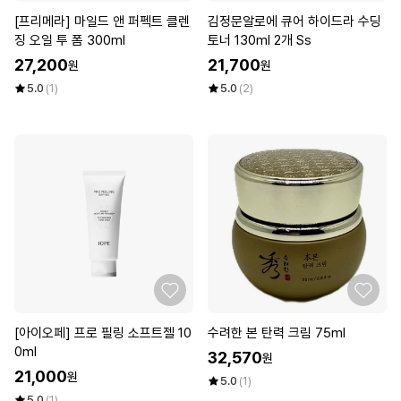
[프리메라] 마일드 앤 퍼펙트 클렌
김정문알로에 큐어 하이드라 수딩
징 오일 투 폼 300ml
토너 130ml 2개 Ss
27,200
21,700
원
원
5.0
(1)
5.0
(2)
[아이오페] 프로 필링 소프트젤 10
수려한 본 탄력 크림 75ml
0ml
32,570
원
21,000
원
5.0
(1)
5.0
(1)