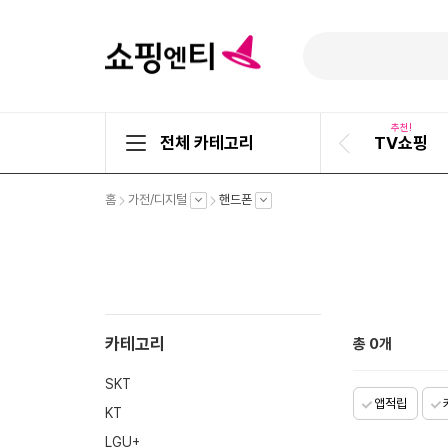
추천!
전체 카테고리
TV쇼핑
이
전
슬
펼
펼
펼
홈
가전/디지털
핸드폰
라
치
치
치
기
기
기
이
드
카테고리
총
0
개
SKT
앱적립
KT
LGU+