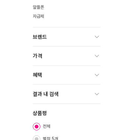
알뜰폰
자급제
브랜드
펼
치
가격
기
펼
치
혜택
기
펼
치
결과 내 검색
기
펼
치
상품평
기
전체
별점 5개