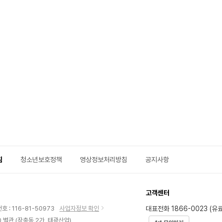
침
청소년보호정책
영상정보처리방침
공지사항
고객센터
대표전화 1866-0023 (유료
 : 116-81-50973
사업자정보 확인
 별관 (장충동 2가, 태광산업)