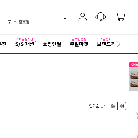
6
여성여름원피스
up
ico-
펼
7
정호영
치
검
ico-
up
기
색
8
어
해외여행패키지
down
ico-
자
스타일셀렉션
금토일 한정
지금인기!
추천
S/S 패션
쇼핑엔딜
주말마켓
브랜드관
기획전
세
다
9
닭발
new
ico-
히
음
보
슬
10
백두산여행패키지
기
라
down
ico-
이
11
산과들에견과류
드
ico-
down
12
손질오징어
equal
ico-
펼
인기순
13
여성속옷
리
박
up
ico-
치
기
14
여성여름블라우스
스
스
new
ico-
15
25년햅쌀10kg
트
형
기