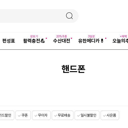
장보기
20%쿠폰
3일장
+혜택
편성표
활력충전💪
수산대전
유한메디카💊
오늘의
핸드폰
카드할인
쿠폰
무이자
무료배송
일시불할인
사은품