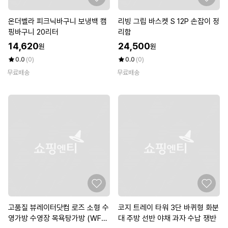
온더벨라 피크닉바구니 보냉백 캠
리빙 그립 바스켓 S 12P 손잡이 정
핑바구니 20리터
리함
14,620
24,500
원
원
0.0
(0)
0.0
(0)
무료배송
무료배송
고품질 뷰레이터닷컴 로즈 소형 수
코지 트레이 타워 3단 바퀴형 화분
영가방 수영장 목욕탕가방 (WFK
대 주방 선반 야채 과자 수납 쟁반