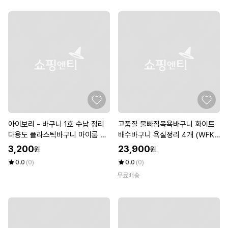
아이보리 - 바구니 1호 수납 정리
고품질 물빠짐목욕바구니 화이트
다용도 플라스틱바구니 마이룸 바
배수바구니 욕실정리 4개 (WFKH
스켓 (WFK5NOP)
F6H)
3,200
23,900
원
원
0.0
(0)
0.0
(0)
무료배송