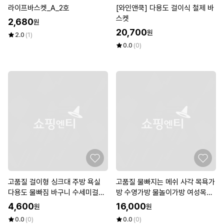
라이프바스켓_A_2호
[와인앤쿡] 다용도 걸이식 철제 바
스켓
2,680
원
20,700
원
2.0
(1)
0.0
(0)
고품질 걸이형 싱크대 주방 욕실
고품질 물빠지는 메쉬 사각 목욕가
다용도 물빠짐 바구니 수세미걸이
방 수영가방 물놀이가방 여성목욕
타올걸이 (WEC7305)
가방 (W95D2AC)
4,600
16,000
원
원
0.0
(0)
0.0
(0)