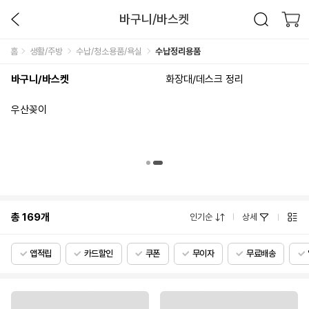
바구니/바스켓
홈
생활/주방
수납/청소용품/욕실
수납정리용품
바구니/바스켓
화장대/데스크 정리
우산꽂이
총
169
개
인기순
상세
앱적립
카드할인
쿠폰
무이자
무료배송