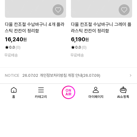
다올 칸조절 수납바구니 4개 플라
다올 칸조절 수납바구니 그레이 플
스틱 칸칸이 정리함
라스틱 칸칸이 정리함
16,240
6,190
원
원
0.0
(0)
0.0
(0)
무료배송
무료배송
NOTICE
26.07.02
개인정보처리방침 개정 안내(26.07.09)
앱다운로드
고객센터
로그인
ON
AIR
홈
카테고리
마이페이지
AI쇼핑톡
회사소개
1866-0023 (유료)
(주) 티알엔 사업자 정보