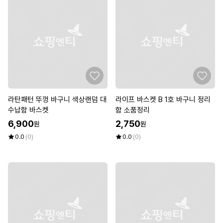
라탄패턴 뚜껑 바구니 색상랜덤 대
라이프 바스켓 B 1호 바구니 정리
수납함 바스켓
함 소품정리
6,900
2,750
원
원
0.0
(0)
0.0
(0)