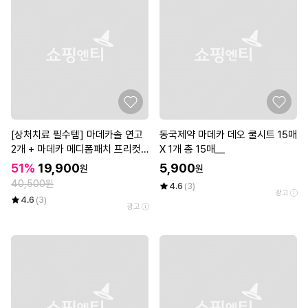
[상처치료 필수템] 마데카솔 연고
동국제약 마데카 데오 쿨시트 15매
2개 + 마데카 메디폼패치 프리컷
X 1개 총 15매__
2매*3개
51%
19,900
5,900
원
원
40,500원
4.6
(3)
광고
4.6
(3)
광고