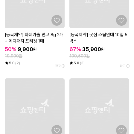
[동국제약] 마데카솔 연고 8g 2개
[동국제약] 굿잠 스팀안대 10입 5
+ 메디패치 프리컷 1매
박스
50%
9,900
67%
35,900
원
원
19,900원
109,500원
5.0
(2)
5.0
(3)
광고
광고