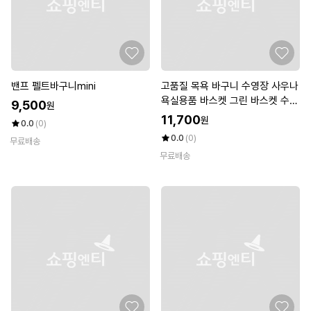
밴프 펠트바구니mini
고품질 목욕 바구니 수영장 사우나
욕실용품 바스켓 그린 바스켓 수납
9,500
원
바스켓 (WE5D4E4)
11,700
원
0.0
(0)
0.0
(0)
무료배송
무료배송