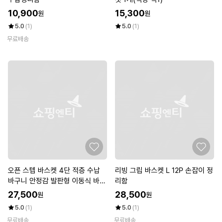
10,900
15,300
원
원
5.0
(1)
5.0
(1)
무료배송
오픈 스텝 바스켓 4단 적층 수납
리빙 그립 바스켓 L 12P 손잡이 정
바구니 안정감 발판형 이동식 바퀴
리함
형
27,500
28,500
원
원
5.0
(1)
5.0
(1)
무료배송
무료배송