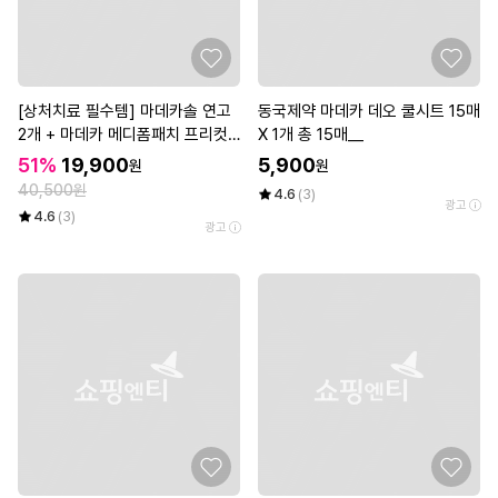
[상처치료 필수템] 마데카솔 연고
동국제약 마데카 데오 쿨시트 15매
2개 + 마데카 메디폼패치 프리컷
X 1개 총 15매__
2매*3개
51%
19,900
5,900
원
원
40,500원
4.6
(3)
광고
4.6
(3)
광고