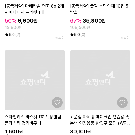
[동국제약] 마데카솔 연고 8g 2개
[동국제약] 굿잠 스팀안대 10입 5
+ 메디패치 프리컷 1매
박스
50%
9,900
67%
35,900
원
원
19,900원
109,500원
5.0
(2)
5.0
(3)
광고
광고
스마일키즈 바스켓 1호 색상랜덤
고품질 마네킹 메이크업 연습용 속
플라스틱 정리바구니
눈썹 연장용품 반영구 모델 (WFK
KOWN)
1,600
30,100
원
원