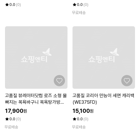
0.0
(0)
0.0
(0)
무료배송
고품질 뷰레이터닷컴 로즈 소형 물
고품질 코리아 만능이 세면 캐리백
빠지는 목욕바구니 목욕탕가방
(WE375FD)
(WFKB79M)
17,900
15,100
원
원
0.0
(0)
0.0
(0)
무료배송
무료배송