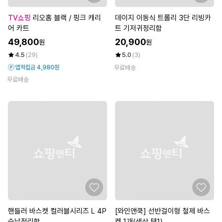
TV쇼핑
리오홈 블랙 / 핑크 캐리
데이지 이동식 트롤리 3단 리빙카
어 카트
트 기저귀정리함
49,800
20,900
원
원
4.5
(29)
5.0
(3)
앱적립금 4,980원
무료배송
무료배송
핸들러 바스켓 컬러블시리즈 L 4P
[와인앤쿡] 선반걸이형 철제 바스
수납정리함
켓 1개(색상 택1)