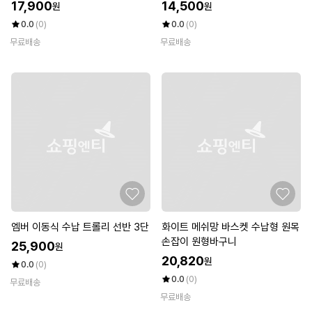
BK4B)
17,900
14,500
원
원
0.0
(0)
0.0
(0)
무료배송
무료배송
엠버 이동식 수납 트롤리 선반 3단
화이트 메쉬망 바스켓 수납형 원목
손잡이 원형바구니
25,900
원
20,820
원
0.0
(0)
0.0
(0)
무료배송
무료배송