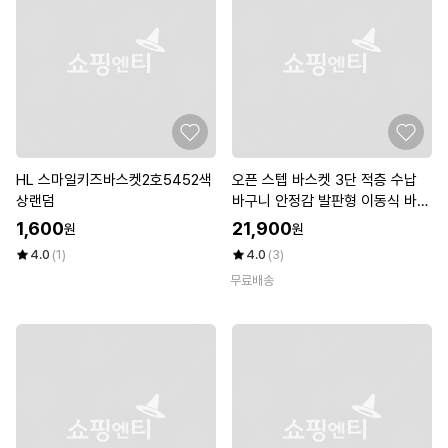
HL 스마일키즈바스켓2호5452색
오픈 스텝 바스켓 3단 적층 수납
상랜덤
바구니 안정감 발판형 이동식 바퀴
형
1,600
21,900
원
원
4.0
(1)
4.0
(3)
무료배송