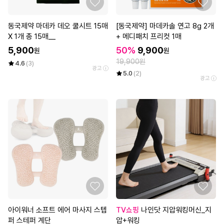
동국제약 마데카 데오 쿨시트 15매
[동국제약] 마데카솔 연고 8g 2개
X 1개 총 15매__
+ 메디패치 프리컷 1매
5,900
50%
9,900
원
원
19,900원
4.6
(3)
광고
5.0
(2)
광고
아이워너 소프트 에어 마사지 스텝
TV쇼핑
나인닷 지압워킹머신_지
퍼 스테퍼 계단
압+워킹