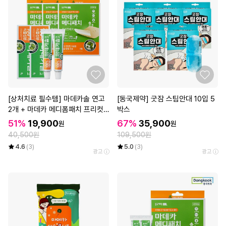
[상처치료 필수템] 마데카솔 연고
[동국제약] 굿잠 스팀안대 10입 5
2개 + 마데카 메디폼패치 프리컷
박스
2매*3개
51%
19,900
67%
35,900
원
원
40,500원
109,500원
4.6
(3)
5.0
(3)
광고
광고