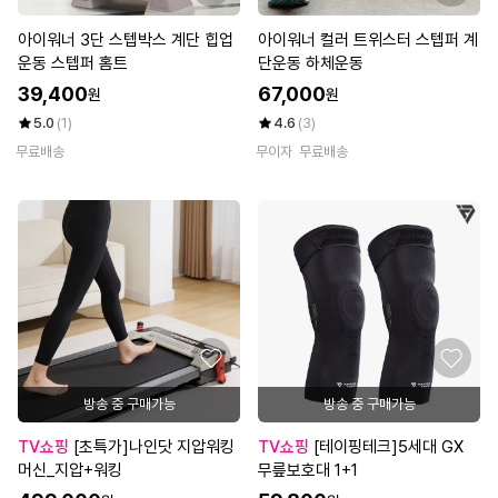
아이워너 3단 스텝박스 계단 힙업
아이워너 컬러 트위스터 스텝퍼 계
운동 스텝퍼 홈트
단운동 하체운동
39,400
67,000
원
원
5.0
(1)
4.6
(3)
무료배송
무이자
무료배송
방송 중 구매가능
방송 중 구매가능
TV쇼핑
[초특가]나인닷 지압워킹
TV쇼핑
[테이핑테크]5세대 GX
머신_지압+워킹
무릎보호대 1+1