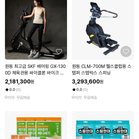
원동 최고급 SKF 베어링 GX-130
원동 CLM-700M 헬스클럽용 스
0D 체육관용 싸이클론 바이크 사
텝퍼 스텝박스 스피닝
이클
2,181,300
3,293,600
원
원
0.0
(0)
0.0
(0)
무이자
무료배송
무이자
무료배송