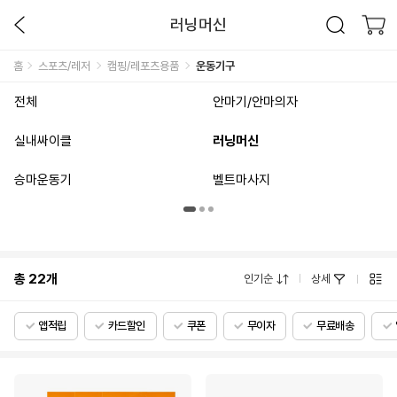
러닝머신
홈
스포츠/레저
캠핑/레포츠용품
운동기구
전체
안마기/안마의자
실내싸이클
러닝머신
승마운동기
벨트마사지
총
22
개
인기순
상세
앱적립
카드할인
쿠폰
무이자
무료배송