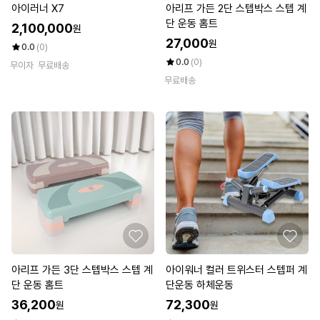
아이러너 X7
아리프 가든 2단 스텝박스 스텝 계
단 운동 홈트
2,100,000
원
27,000
원
0.0
(0)
0.0
(0)
무이자
무료배송
무료배송
아리프 가든 3단 스텝박스 스텝 계
아이워너 컬러 트위스터 스텝퍼 계
단 운동 홈트
단운동 하체운동
36,200
72,300
원
원