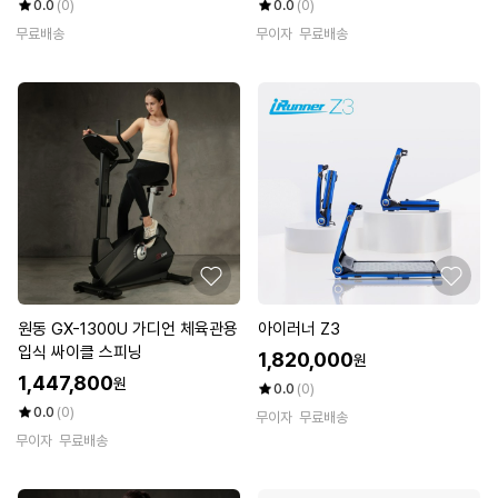
0.0
(0)
0.0
(0)
무료배송
무이자
무료배송
원동 GX-1300U 가디언 체육관용
아이러너 Z3
입식 싸이클 스피닝
1,820,000
원
1,447,800
원
0.0
(0)
0.0
(0)
무이자
무료배송
무이자
무료배송