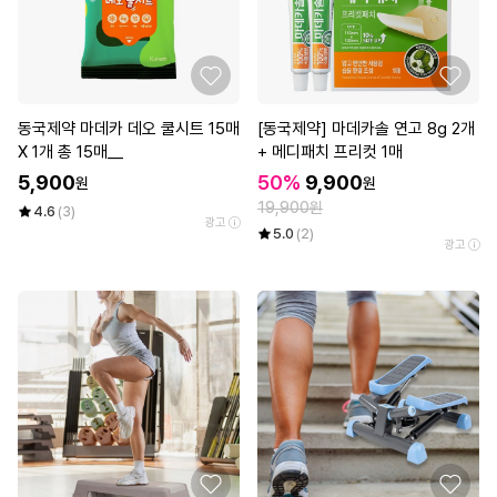
동국제약 마데카 데오 쿨시트 15매
[동국제약] 마데카솔 연고 8g 2개
X 1개 총 15매__
+ 메디패치 프리컷 1매
5,900
50%
9,900
원
원
19,900원
4.6
(3)
광고
5.0
(2)
광고