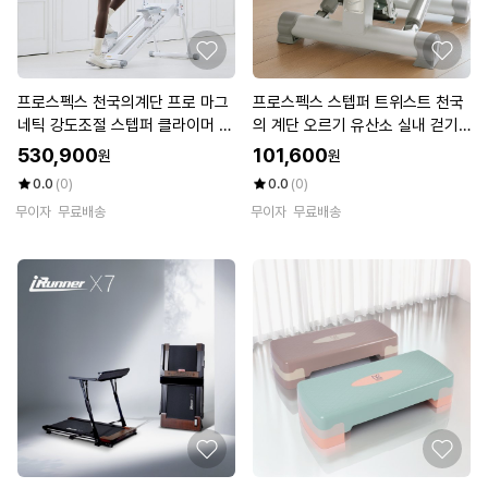
프로스펙스 천국의계단 프로 마그
프로스펙스 스텝퍼 트위스트 천국
네틱 강도조절 스텝퍼 클라이머 스
의 계단 오르기 유산소 실내 걷기
텝밀 가정용 운동기구
홈트 운동기구
530,900
101,600
원
원
0.0
(0)
0.0
(0)
무이자
무료배송
무이자
무료배송