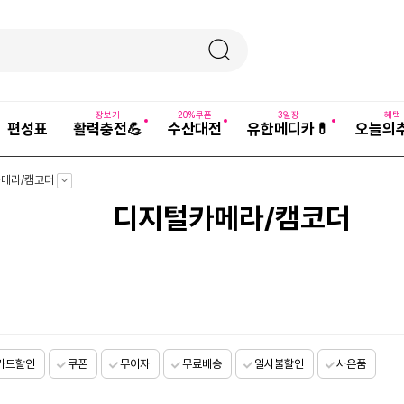
장보기
20%쿠폰
3일장
+혜택
편성표
활력충전💪
수산대전
유한메디카💊
오늘의
펼
메라/캠코더
치
기
디지털카메라/캠코더
카드할인
쿠폰
무이자
무료배송
일시불할인
사은품