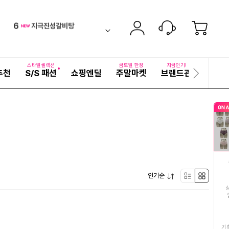
6
지극진성갈비탕
down
ico-
펼
치
검
7
여성여름블라우스
기
ico-
new
색
어
8
찰보리빵
자
스타일셀렉션
금토일 한정
지금인기!
up
ico-
추천
S/S 패션
쇼핑엔딜
주말마켓
브랜드관
기획전
세
다
9
구운란
히
음
up
ico-
보
슬
기
10
라
동국제약마데카크림
up
ico-
이
드
11
여성여름원피스
ico-
up
12
2026년햇고추가루
down
ico-
펼
인기순
리
박
13
김치
치
up
ico-
기
스
스
14
복부마사지기
down
ico-
트
형
기