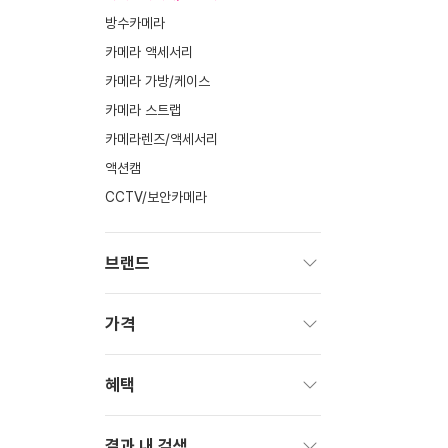
방수카메라
카메라 액세서리
카메라 가방/케이스
카메라 스트랩
카메라렌즈/액세서리
액션캠
CCTV/보안카메라
브랜드
펼
치
가격
기
펼
치
혜택
기
펼
치
결과 내 검색