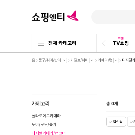
추천!
전체 카테고리
TV쇼핑
이
전
슬
펼
펼
펼
펼
홈
문구/취미/반려
키덜트/취미
카메라/캠
디지털카
라
치
치
치
치
기
기
기
기
이
드
카테고리
총
0
개
폴라로이드카메라
앱적립
토이/로모/홀가
디지털카메라/캠코더