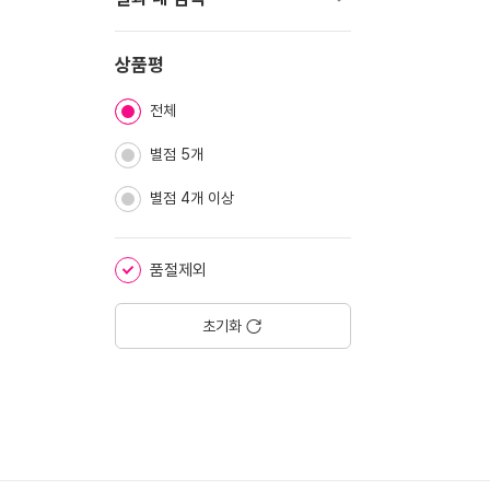
기
펼
치
상품평
기
전체
별점 5개
별점 4개 이상
품절제외
초기화