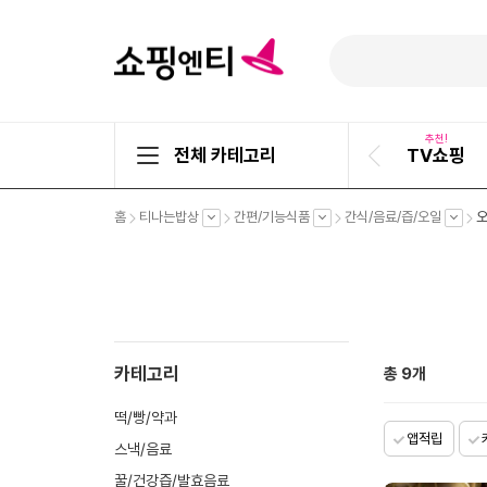
추천!
전체 카테고리
TV쇼핑
이
전
슬
펼
펼
펼
펼
홈
티나는밥상
간편/기능식품
간식/음료/즙/오일
라
치
치
치
치
기
기
기
기
이
드
카테고리
총
9
개
떡/빵/약과
앱적립
스낵/음료
꿀/건강즙/발효음료