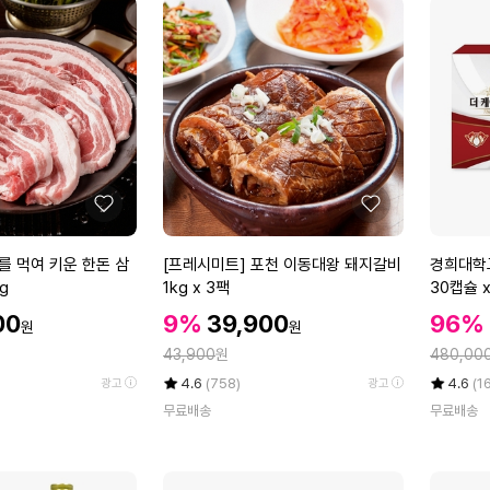
좋
좋
아
아
요
요
[프
경
를 먹여 키운 한돈 삼
[프레시미트] 포천 이동대왕 돼지갈비
경희대학
레
희
g
1kg x 3팩
30캡슐 
시
대
할
할
할
00
9%
39,900
96%
원
원
미
학
인
인
인
정
정
트]
43,900
원
교
480,00
가
가
가
포
더
율
평
상
율
평
상
4.6
(758)
4.6
(1
광고
광고
천
케
점
품
점
품
무료배송
무료배송
5
평
5
평
이
어
점
수
점
수
동
플
만
만
대
러
점
점