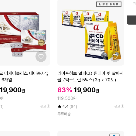
ico-
up
가
16
이영자파김치
형
태
up
ico-
17
태
보
인도네시아 마나도
ico-
down
보
기
18
훈제오리
up
ico-
기
19
떡
좋
좋
down
ico-
아
아
20
삼육두유
요
요
라
교 더케어플러스 대마종자유
라이프허브 알파CD 원데이 핏 알파시
down
ico-
이
x 6개입
클로덱스트린 5박스(3g x 70포)
1
마나도
프
할
할
할
19,900
83%
19,900
ico-
up
원
원
허
인
인
인
정
0
원
브
119,500
원
가
가
up
가
알
율
평
상
61)
4.4
(64)
광고
광고
파
점
품
무료배송
5
평
C
점
수
D
만
원
점