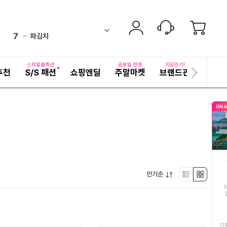
6
직화구이무뼈닭발
down
ico-
펼
7
파김치
치
검
ico-
equal
기
색
8
두유
어
equal
ico-
자
스타일셀렉션
금토일 한정
지금인기!
추천
S/S 패션
쇼핑엔딜
주말마켓
브랜드관
기획전
세
다
9
임성근
up
ico-
히
음
보
슬
10
가시제거순살고등어
기
up
ico-
라
이
11
딱딱이복숭아
드
ico-
up
12
쌀
down
ico-
펼
13
인기순
쌀10kg
리
박
up
ico-
치
기
14
오리훈제
스
스
down
ico-
15
원피스
트
형
기