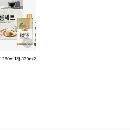
1
1
개
개
3
3
3
3
0
0
m
m
l
l
좋
2
2
아
개)
개)
요
160ml1개 330ml2
3
세
트
원