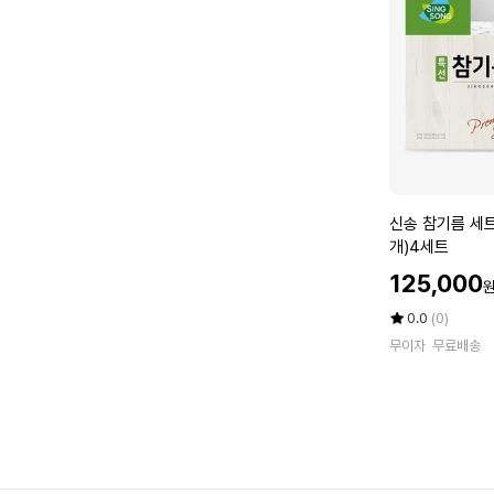
브
유
5
0
0
m
l
x
2
신
신송 참기름 세트(
개
송
개)4세트
참
할
125,000
기
인
름
가
평
상
0.0
(0)
세
점
품
무이자
무료배송
5
평
트
점
수
(1
만
6
점
0
에
m
l