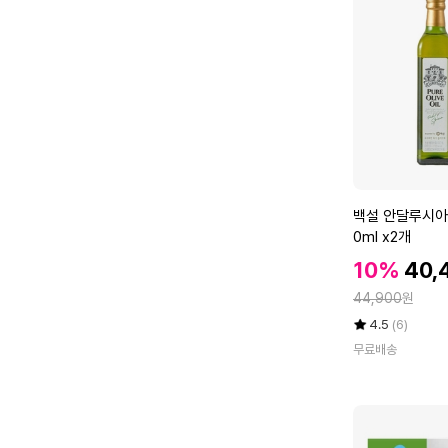
오
일
1
L
2
병
백
백설 안달루시아
설
0ml x2개
안
할
할
10%
40,
달
인
인
정
루
44,900
원
가
가
시
율
평
상
4.5
(6)
아
점
품
무료배송
5
평
산
점
수
퓨
만
어
점
올
에
리