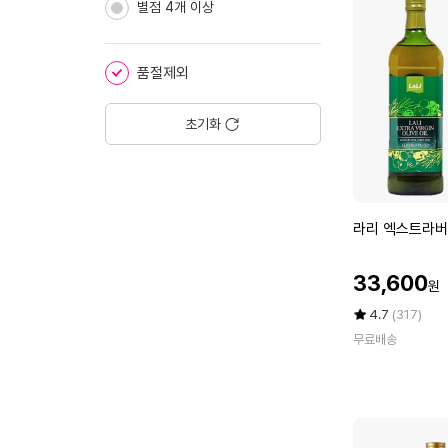
운
별점 4개 이상
에
한
돈
삼
품절제외
겹
살
초기화
(구
이
용)
1
k
라
라리 엑스트라버진
g
리
엑
할
33,600
원
스
인
트
가
평
상
4.7
(317)
라
점
품
무료배송
5
평
버
점
수
진
만
올
점
리
에
브