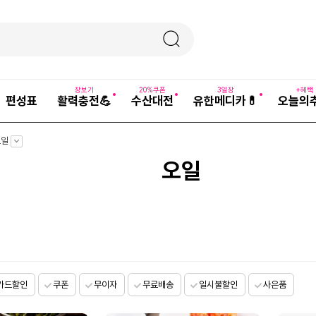
장보기
20%쿠폰
3일장
+혜택
편성표
활력충전💪
수산대전
유한메디카💊
오늘의
펼
오일
치
기
오일
카드할인
쿠폰
무이자
무료배송
일시불할인
사은품