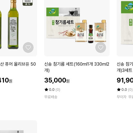
리
리
브
브
유
유
9
5
0
0
0
0
m
m
l
l
좋
좋
x
x
아
아
2
2
요
요
신
신
산 퓨어 올리브유 50
신송 참기름 세트(160ml1개 330ml2
신송 참기름
개
개
송
송
개)
개)3세트
참
참
할
할
410
35,000
91,9
원
원
기
기
인
인
름
름
가
평
상
가
평
상
0.0
(0)
0.0
(0)
세
점
품
세
점
품
무료배송
무이자
무
5
평
5
평
트
트
점
수
점
수
(1
(1
만
만
6
6
점
점
0
0
에
에
m
m
l
l