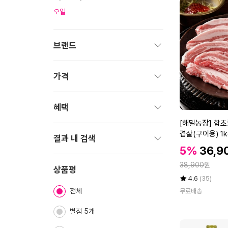
오일
브랜드
펼
치
가격
기
펼
치
혜택
기
[해
[해밀농장] 함초
펼
밀
겹살(구이용) 1k
치
결과 내 검색
농
할
할
기
5%
36,9
장]
인
펼
인
정
함
38,900
원
가
치
상품평
가
초
율
평
상
4.6
(35)
기
를
점
품
전체
무료배송
5
평
먹
점
수
여
별점 5개
만
키
점