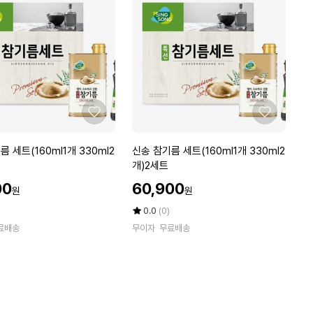
라
버
진
올
리
브
유
5
좋
좋
0
아
아
0
요
요
신
 세트(160ml1개 330ml2
신송 참기름 세트(160ml1개 330ml2
m
송
개)2세트
l
참
x
할
00
60,900
원
원
기
인
2
름
가
평
상
0.0
(0)
개
세
점
품
료배송
무이자
무료배송
5
평
트
점
수
(1
만
6
점
0
에
m
l