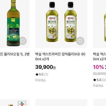
왕
스
에
에
돼
대
지
마
갈
종
비
자
1
유
k
3
g
0
x
캡
좋
좋
3
슐
아
아
팩
x
요
요
백
백
 올리브오일 1L 2병
백설 엑스트라버진 압착올리브유 90
백설 엑
6
설
설
0ml x2개
0ml x2
개
엑
엑
입
할
할
39,900
10%
원
스
스
인
인
정
트
트
32,900
가
평
상
5.0
(7)
가
라
점
품
라
율
평
상
5.0
(2)
무료배송
5
평
버
버
점
품
무료배송
점
수
5
평
진
진
만
점
수
압
압
점
만
착
착
에
점
올
올
에