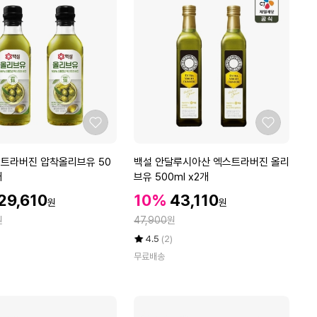
데
에
이
핏
알
파
시
클
로
덱
좋
좋
스
아
아
트
요
요
백
스트라버진 압착올리브유 50
백설 안달루시아산 엑스트라버진 올리
린
설
개
브유 500ml x2개
5
안
박
할
할
할
29,610
10%
43,110
원
원
달
인
인
스
인
정
원
루
47,900
원
가
가
(3
가
시
율
평
상
g
4.5
(2)
아
점
품
x
무료배송
5
평
산
7
점
수
엑
0
만
스
포)
점
트
에