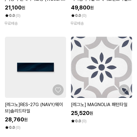
3)
(WFKHFAT)
21,100
49,800
원
원
0.0
(0)
0.0
(0)
무료배송
무료배송
[레그노]RES-27G (NAVY/웨이
[레그노] MAGNOLIA 패턴타일
브)솔리드타일
25,520
원
28,760
원
0.0
(0)
0.0
(0)