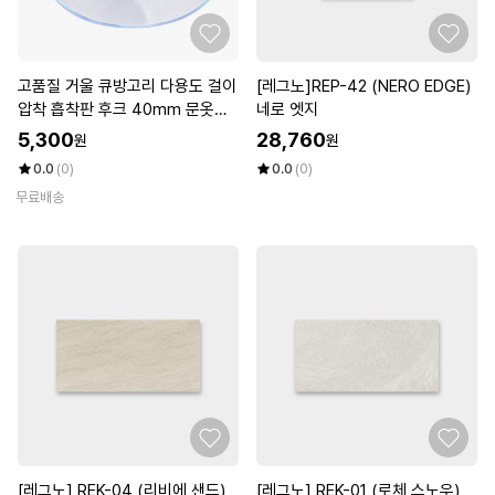
고품질 거울 큐방고리 다용도 걸이
[레그노]REP-42 (NERO EDGE)
압착 흡착판 후크 40mm 문옷걸
네로 엣지
이 (WD87DFE)
5,300
28,760
원
원
0.0
(0)
0.0
(0)
무료배송
[레그노] REK-04 (리비에 샌드)
[레그노] REK-01 (로체 스노우)