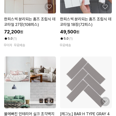
한피스씩 분리되는 홈즈 조립식 데
한피스씩 분리되는 홈즈 조립식 데
코타일 27장(108피스)
코타일 18장(72피스)
72,200
49,500
원
원
5.0
(1)
5.0
(1)
무이자
무료배송
무료배송
물에빠진 인테리어 실크 조각벽지
[레그노] BAR H TYPE GRAY 4