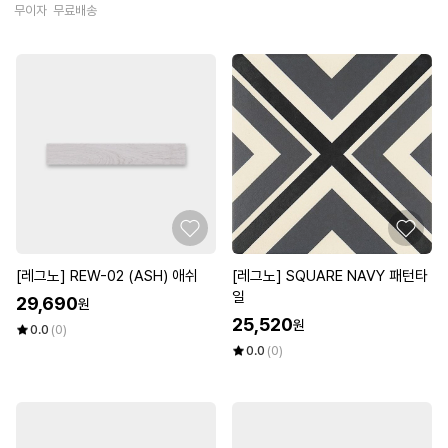
무이자
무료배송
[레그노] REW-02 (ASH) 애쉬
[레그노] SQUARE NAVY 패턴타
일
29,690
원
25,520
원
0.0
(0)
0.0
(0)