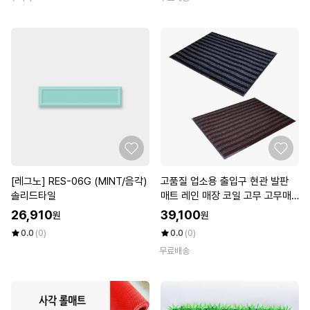
[레그노] RES-06G (MINT/음각)
고품질 업소용 출입구 현관 발판
솔리드타일
매트 레인 매장 코일 고무 고무매
트 (W90301F)
26,910
39,100
원
원
0.0
(0)
0.0
(0)
무료배송