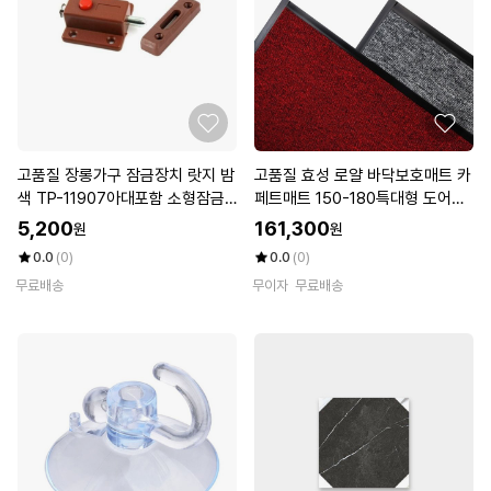
고품질 장롱가구 잠금장치 랏지 밤
고품질 효성 로얄 바닥보호매트 카
색 TP-11907아대포함 소형잠금
페트매트 150-180특대형 도어매
장금 (W5F03C2)
트 (W250E7B)
5,200
161,300
원
원
0.0
(0)
0.0
(0)
무료배송
무이자
무료배송