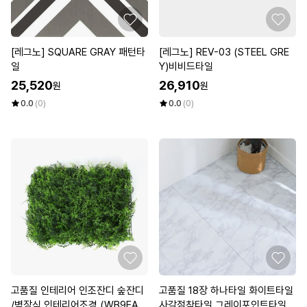
[레그노] SQUARE GRAY 패턴타
[레그노] REV-03 (STEEL GRE
일
Y)비비드타일
25,520
26,910
원
원
0.0
(0)
0.0
(0)
고품질 인테리어 인조잔디 숲잔디
고품질 18장 하나타일 화이트타일
/벽장식 인테리어조경 (WB9EA6
사각점착타일 그레이포인트타일