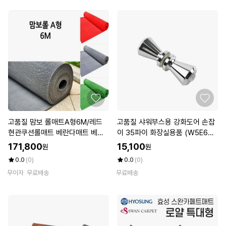
고품질 맘보 롤매트A형6M/레드
고품질 샤워부스용 강화도어 손잡
현관쿠션롤매트 베란다매트 베란
이 35파이 화장실용품 (W5E6D5
다매트 (WFK37PF)
7)
171,800
15,100
원
원
0.0
(0)
0.0
(0)
무이자
무료배송
무료배송