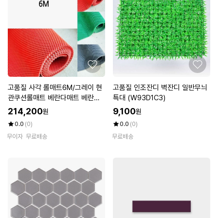
고품질 사각 롤매트6M/그레이 현
고품질 인조잔디 벽잔디 일반무늬
관쿠션롤매트 베란다매트 베란다
특대 (W93D1C3)
매트 (WFK37QP)
214,200
9,100
원
원
0.0
(0)
0.0
(0)
무이자
무료배송
무료배송