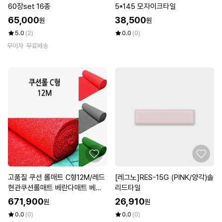
60장set 16종
5*145 모자이크타일
65,000
38,500
원
원
5.0
(2)
0.0
(0)
무이자
무료배송
고품질 쿠션 롤매트 C형12M/레드
[레그노]RES-15G (PINK/양각)솔
현관쿠션롤매트 베란다매트 베란
리드타일
다매트 (WFK37QA)
671,900
26,910
원
원
0.0
(0)
0.0
(0)