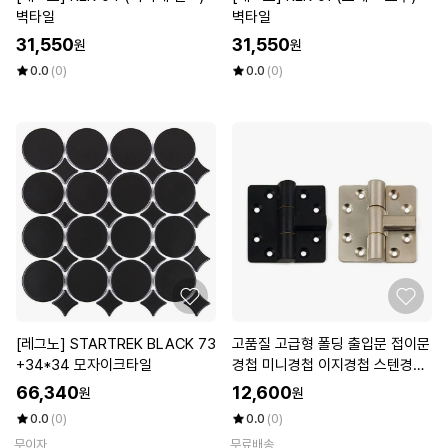
벽타일
벽타일
31,550
31,550
원
원
0.0
(0)
0.0
(0)
[레그노] STARTREK BLACK 73
고품질 고급형 폴딩 출입문 접이문
+34*34 모자이크타일
경첩 미니경첩 이지경첩 스텐경첩
장석 (W5F03D8)
66,340
12,600
원
원
0.0
(0)
0.0
(0)
무이자
무료배송