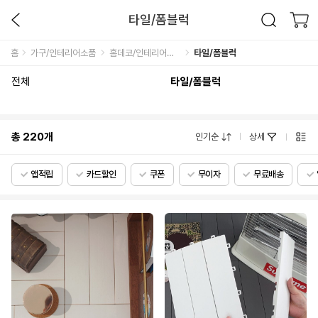
타일/폼블럭
홈
가구/인테리어소품
홈데코/인테리어소품
타일/폼블럭
전체
타일/폼블럭
총
220
개
인기순
상세
앱적립
카드할인
쿠폰
무이자
무료배송