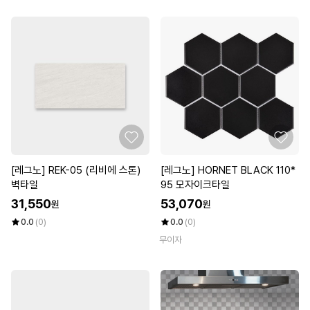
[레그노] REK-05 (리비에 스톤)
[레그노] HORNET BLACK 110*
벽타일
95 모자이크타일
31,550
53,070
원
원
0.0
(0)
0.0
(0)
무이자