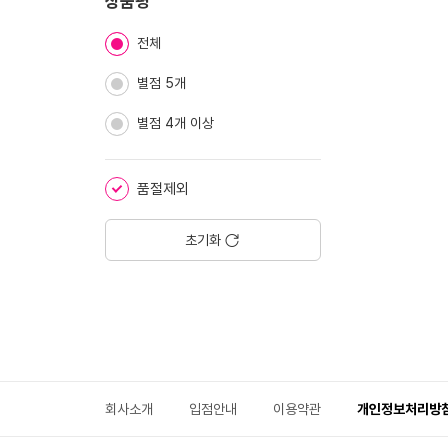
치
상품평
기
전체
별점 5개
별점 4개 이상
품절제외
초기화
회사소개
입점안내
이용약관
개인정보처리방