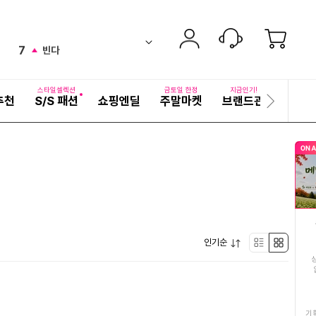
6
김치
new
ico-
펼
7
빈다
치
검
ico-
down
기
색
8
어
쌀10kg
up
ico-
자
스타일셀렉션
금토일 한정
지금인기!
추천
S/S 패션
쇼핑엔딜
주말마켓
브랜드관
기획전
세
다
9
두유
up
ico-
히
음
보
슬
10
딱딱이복숭아
기
라
down
ico-
이
11
떡
드
ico-
up
12
태항산
up
ico-
펼
인기순
13
해외여행패키지
리
박
new
ico-
치
기
14
김
스
스
new
ico-
15
비타민C
트
형
기