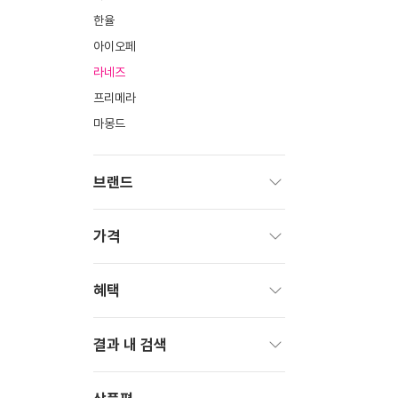
한율
아이오페
라네즈
프리메라
마몽드
브랜드
펼
치
가격
기
펼
치
혜택
기
펼
치
결과 내 검색
기
펼