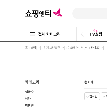
추천!
전체 카테고리
TV쇼핑
이
전
슬
펼
펼
펼
펼
펼
홈
뷰티
인기 브랜드관
아모레퍼시픽
라네즈
라
치
치
치
치
치
기
기
기
기
기
이
드
카테고리
총
0
개
설화수
앱적립
헤라
미쟝센