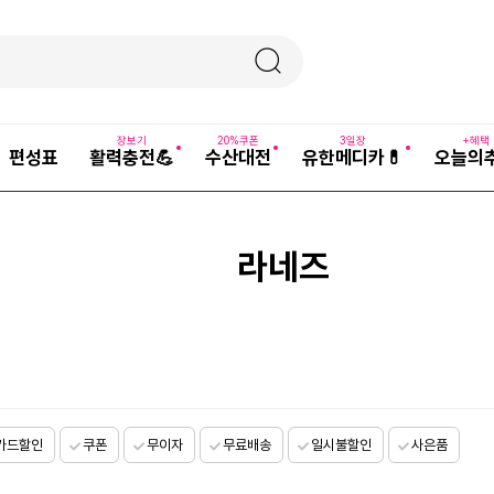
장보기
20%쿠폰
3일장
+혜택
편성표
활력충전💪
수산대전
유한메디카💊
오늘의
라네즈
카드할인
쿠폰
무이자
무료배송
일시불할인
사은품