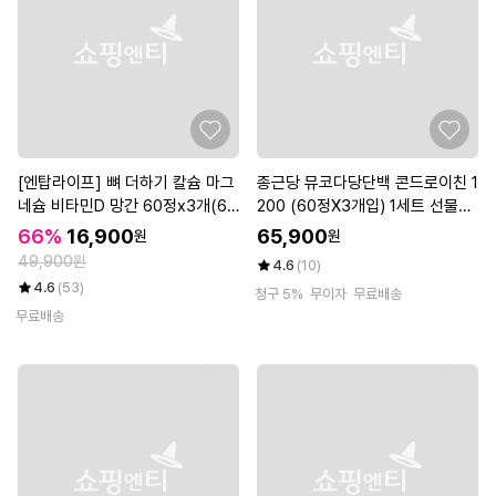
[엔탑라이프] 뼈 더하기 칼슘 마그
종근당 뮤코다당단백 콘드로이친 1
네슘 비타민D 망간 60정x3개(6
200 (60정X3개입) 1세트 선물세
개월분)
트 / 소연골 비타민D 뼈건강 비타
66%
16,900
65,900
원
원
민K
49,900원
4.6
(10)
4.6
(53)
청구 5%
무이자
무료배송
무료배송