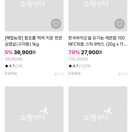
[해밀농장] 함초를 먹여 키운 한돈
한국바이오셀 유기농 레몬즙 100
삼겹살(구이용) 1kg
NFC착즙 스틱 8박스 (20g x 112
포)
5%
36,900
79%
27,900
원
원
38,900원
135,200원
4.7
(34)
4.7
(1,229)
무료배송
무료배송
광고
광고