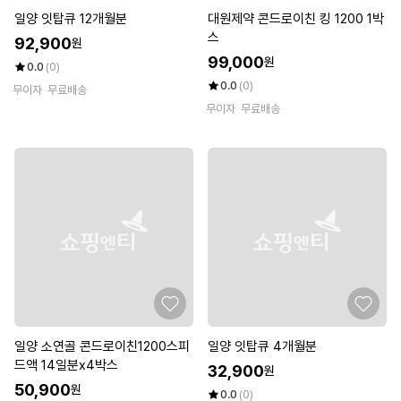
일양 잇탑큐 12개월분
대원제약 콘드로이친 킹 1200 1박
스
92,900
원
99,000
원
0.0
(0)
0.0
(0)
무이자
무료배송
무이자
무료배송
일양 소연골 콘드로이친1200스피
일양 잇탑큐 4개월분
드액 14일분x4박스
32,900
원
50,900
원
0.0
(0)