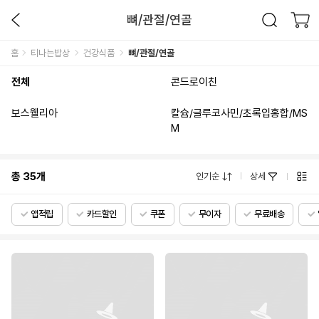
뼈/관절/연골
홈
티나는밥상
건강식품
뼈/관절/연골
전체
콘드로이친
보스웰리아
칼슘/글루코사민/초록입홍합/MS
M
총
35
개
인기순
상세
앱적립
카드할인
쿠폰
무이자
무료배송