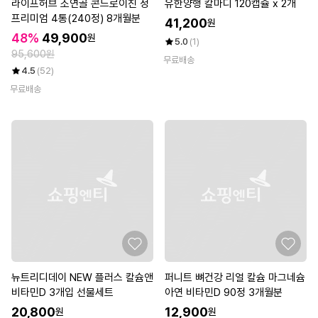
라이프허브 소연골 콘드로이친 정
유한양행 칼마디 120캡슐 x 2개
프리미엄 4통(240정) 8개월분
41,200
원
48%
49,900
원
5.0
(1)
95,600원
무료배송
4.5
(52)
무료배송
뉴트리디데이 NEW 플러스 칼슘앤
퍼니트 뼈건강 리얼 칼슘 마그네슘
비타민D 3개입 선물세트
아연 비타민D 90정 3개월분
20,800
12,900
원
원