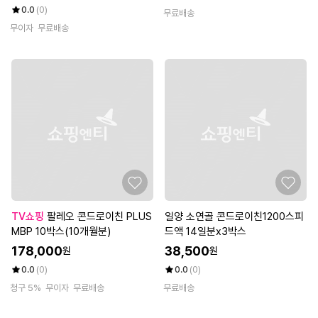
0.0
(0)
무료배송
무이자
무료배송
TV쇼핑
팔레오 콘드로이친 PLUS
일양 소연골 콘드로이친1200스피
MBP 10박스(10개월분)
드액 14일분x3박스
178,000
38,500
원
원
0.0
(0)
0.0
(0)
청구 5%
무이자
무료배송
무료배송