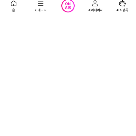
개월)
포)
ON
68%
28,900
79%
27,900
원
원
AIR
홈
카테고리
마이페이지
AI쇼핑톡
89,900원
135,200원
4.6
(581)
4.7
(1,229)
무료배송
무료배송
광고
광고
TV쇼핑
대원제약 콘드로이친 킹 1
일양 소연골 콘드로이친1200스피
200 5박스
드액 14일분x6박스
299,000
72,900
원
원
0.0
(0)
0.0
(0)
지금 방송중인 상품