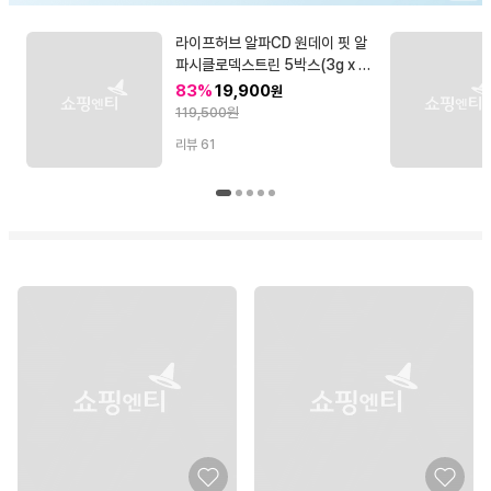
라이프허브 알파CD 원데이 핏 알
파시클로덱스트린 5박스(3g x 7
0포)
83%
19,900
원
119,500원
리뷰
61