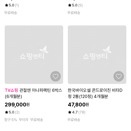
5.0
(1)
5.0
(5)
무료배송
무료배송
TV쇼핑
관절엔 아나파랙틴 6박스
한국바이오셀 콘드로이친 비타D
(6개월분)
정 2통(120정) 4개월분
299,000
47,800
원
원
5.0
(2)
4.7
(78)
청구 5%
무이자
무료배송
무료배송