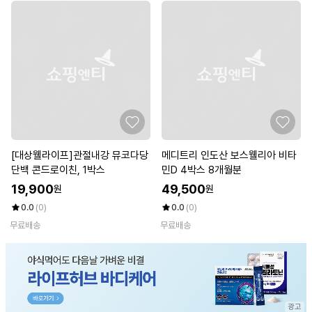
[대상웰라이프]관절내강 뮤코다당
메디트리 인도산 보스웰리아 비타
단백 콘드로이친, 1박스
민D 4박스 8개월분
19,900
49,500
원
원
0.0
(0)
0.0
(0)
무료배송
무료배송