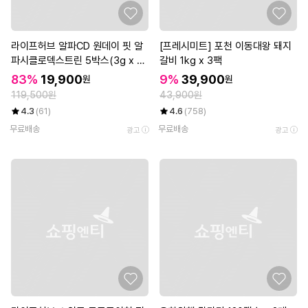
라이프허브 알파CD 원데이 핏 알
[프레시미트] 포천 이동대왕 돼지
파시클로덱스트린 5박스(3g x 7
갈비 1kg x 3팩
0포)
83%
19,900
9%
39,900
원
원
119,500원
43,900원
4.3
(61)
4.6
(758)
무료배송
무료배송
광고
광고