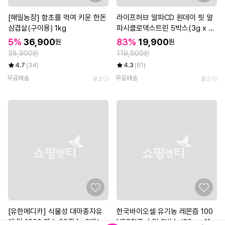
[해밀농장] 함초를 먹여 키운 한돈
라이프허브 알파CD 원데이 핏 알
삼겹살(구이용) 1kg
파시클로덱스트린 5박스(3g x 7
0포)
5%
36,900
83%
19,900
원
원
38,900원
119,500원
4.7
(34)
4.3
(61)
무료배송
무료배송
광고
광고
[유한메디카] 식물성 대마종자유
한국바이오셀 유기농 레몬즙 100
엔 탑 1000 맥스 60캡슐x3개(6
NFC착즙 스틱 8박스 (20g x 112