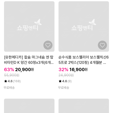
[유한메디카] 칼슘 마그네슘 엔 탑
순수식품 보스웰리아 보스웰릭산6
비타민D K 망간 60정x3개(6개월
5프로 2박스(120정) 4개월분 콘
분)
드로이친 초록입홍합 해조칼슘 마
63%
20,900
32%
16,900
원
원
그네슙 비타민디 아연
55,900원
24,900원
4.6
(168)
4.6
(8)
무료배송
무료배송