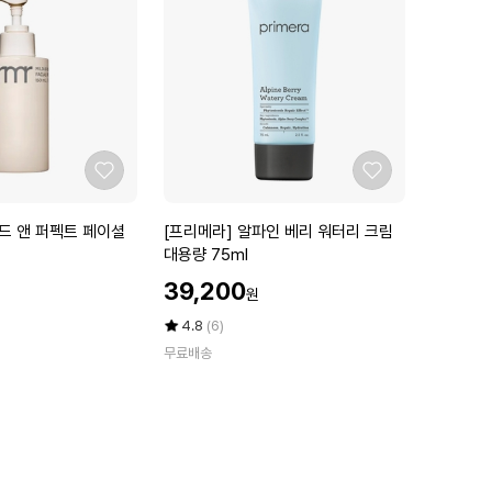
텔
(수
에
에
리
분
안
선
2
크
4
림
더
5
마
매
데
추
좋
좋
카
가
아
아
크
증
요
요
[프
드 앤 퍼펙트 페이셜
[프리메라] 알파인 베리 워터리 크림
림
정)
리
대용량 75ml
4
마
메
5
데
할
39,200
원
라]
m
카
인
알
l
가
평
상
더
4.8
(6)
파
점
품
4
마
무료배송
5
평
인
개
쉴
점
수
베
+
드
만
리
1
세
점
워
5
이
에
터
m
프
리
l
톤