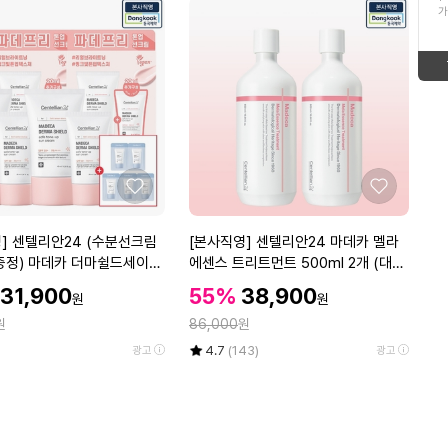
ico-
down
가
12
남자여름냉감팬츠세트
형
태
up
ico-
13
태
보
동국제약마데카크림
down
ico-
보
기
14
두루마리휴지3겹3팩
up
ico-
기
15
블라우풍트스마트워치
좋
좋
ico-
down
아
아
16
삼육두유
요
요
[본
] 센텔리안24 (수분선크림
[본사직영] 센텔리안24 마데카 멜라
down
ico-
사
증정) 마데카 더마쉴드세이프
에센스 트리트먼트 500ml 2개 (대용
17
샴푸
직
 (40ml+20ml) 기획구성
량 기미 에센스)
할
할
할
31,900
55%
38,900
ico-
up
원
원
영]
인
인
인
정
원
센
86,000
원
가
가
18
쌀
up
ico-
가
텔
율
평
상
4.7
(143)
광고
광고
리
점
품
19
여수농협돌산갓김치
5
평
안
up
ico-
점
수
2
만
20
쿠쿠압력밥솥10인용
4
up
ico-
점