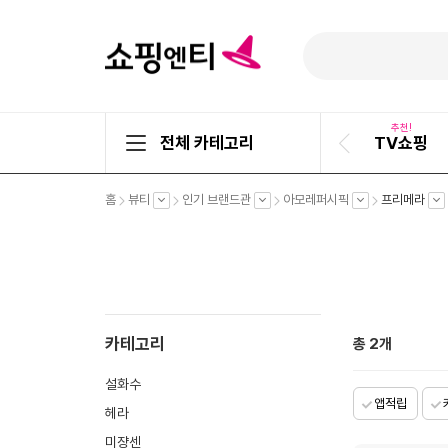
추천!
전체 카테고리
TV쇼핑
이
전
슬
펼
펼
펼
펼
펼
홈
뷰티
인기 브랜드관
아모레퍼시픽
프리메라
라
치
치
치
치
치
기
기
기
기
기
이
드
카테고리
총
2
개
설화수
앱적립
헤라
미쟝센