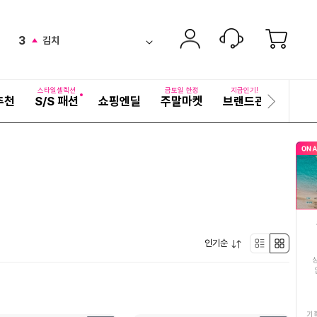
2
낙지
equal
ico-
펼
3
김치
치
검
up
ico-
기
색
4
여성여름원피스
어
up
ico-
자
스타일셀렉션
금토일 한정
지금인기!
추천
S/S 패션
쇼핑엔딜
주말마켓
브랜드관
기획전
세
다
5
전복
ico-
up
히
음
보
슬
6
르까프
기
down
ico-
라
이
7
온작이영자파김치
드
ico-
down
8
임성근
up
ico-
펼
9
인기순
갈치
리
박
up
ico-
치
기
10
갓김치
스
스
up
ico-
11
고래사어묵세트
트
형
기