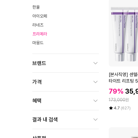
한율
아이오페
라네즈
프리메라
마몽드
브랜드
[본
[본사직영] 센
펼
사
타이트 리프팅 50
치
가격
직
기
할
할
79%
35,
영]
펼
인
인
정
센
173,000
원
치
혜택
가
가
텔
기
율
평
상
4.7
(627)
펼
리
점
품
치
결과 내 검색
5
평
안
점
수
기
2
만
펼
4
점