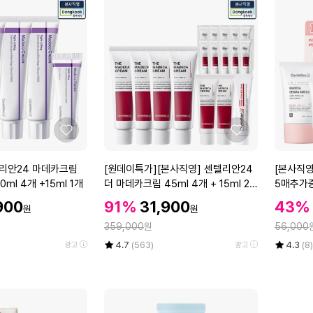
좋
좋
아
아
요
요
[원
[본
텔리안24 마데카크림
[원데이특가][본사직영] 센텔리안24
[본사직영
데
사
ml 4개 +15ml 1개
더 마데카크림 45ml 4개 + 15ml 2
5매추가
이
직
개 + 1ml 10매 + 인텐스 리프팅 아이
톤업선크림
할
할
할
900
91%
31,900
43%
원
원
특
영]
크림 15ml
2세트
인
인
인
정
정
가]
359,000
원
센
56,000
가
가
가
[본
텔
율
평
상
율
평
상
4.7
(563)
4.3
(8)
광고
광고
사
리
점
품
점
품
5
평
5
평
직
안
점
수
점
수
영]
2
만
만
센
4
점
점