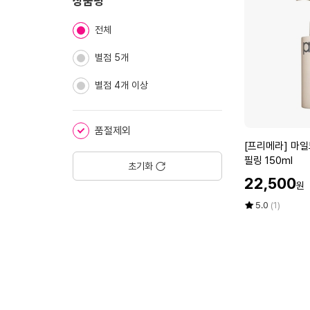
치
상품평
마
에
기
데
전체
카
크
별점 5개
림
타
별점 4개 이상
이
트
리
품절제외
프
[프
[프리메라] 마일
팅
리
필링 150ml
5
초기화
메
0
할
22,500
원
라]
m
인
마
l
가
평
상
5.0
(1)
일
점
품
4
5
평
드
개
점
수
앤
+
만
퍼
1
점
펙
5
에
트
m
페
l