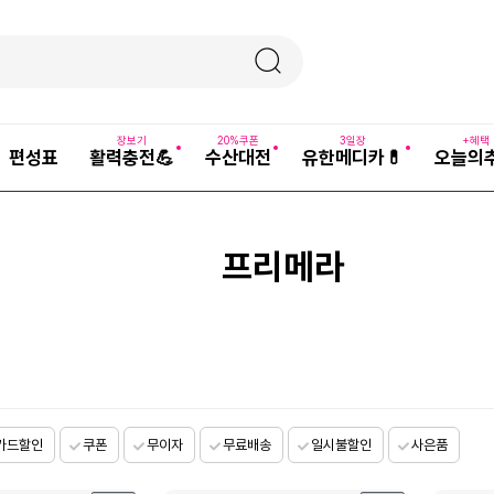
장보기
20%쿠폰
3일장
+혜택
편성표
활력충전💪
수산대전
유한메디카💊
오늘의
프리메라
카드할인
쿠폰
무이자
무료배송
일시불할인
사은품