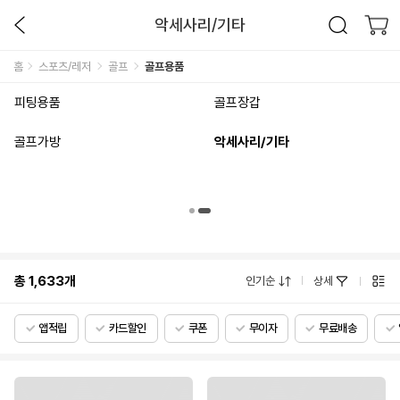
악세사리/기타
홈
스포츠/레저
골프
골프용품
피팅용품
골프장갑
골프가방
악세사리/기타
총
1,633
개
인기순
상세
앱적립
카드할인
쿠폰
무이자
무료배송