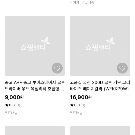
무이자
무료배송
중고 A++ 중고 투어스테이지 골프
고품질 국산 300D 골프 기모 고리
드라이버 우드 유틸리티 호환형 렌
타이즈 베이지칼라 (WFKKP9W)
치 (보관용 커버 포함)
9,000
16,900
원
원
0.0
(0)
0.0
(0)
무료배송
무료배송