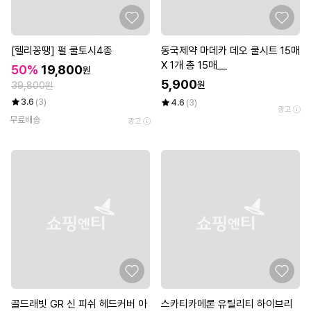
[헬리꽁땡] 펄 쿨토시4종
동국제약 마데카 데오 쿨시트 15매
X 1개 총 15매__
50%
19,800
원
5,900
원
39,800원
3.6
(3)
4.6
(3)
광고
무료배송
광고
골드래빗 GR 신 피쉬 헤드커버 아
스카티카메론 유틸리티 하이브리