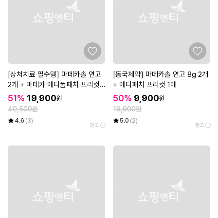
[상처치료 필수템] 마데카솔 연고
[동국제약] 마데카솔 연고 8g 2개
2개 + 마데카 메디폼패치 프리컷
+ 메디패치 프리컷 1매
2매*3개
51%
19,900
50%
9,900
원
원
40,500원
19,900원
4.6
(3)
5.0
(2)
광고
광고