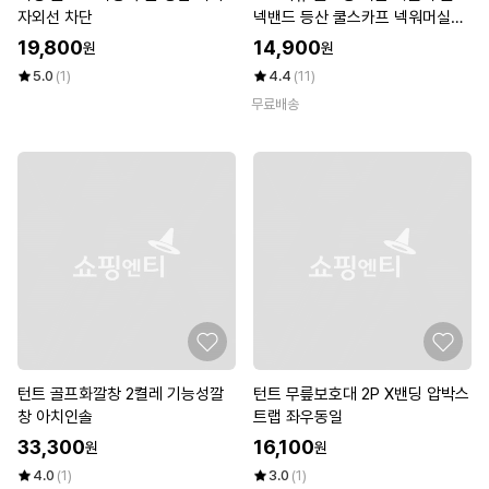
자외선 차단
넥밴드 등산 쿨스카프 넥워머실온
냉각 가능 PCM 고함량 신소재
19,800
14,900
원
원
5.0
(1)
4.4
(11)
무료배송
턴트 골프화깔창 2켤레 기능성깔
턴트 무릎보호대 2P X밴딩 압박스
창 아치인솔
트랩 좌우동일
33,300
16,100
원
원
4.0
(1)
3.0
(1)