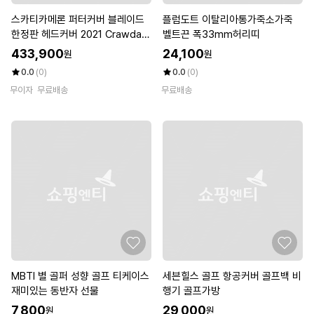
스카티카메론 퍼터커버 블레이드
플럼도트 이탈리아통가죽소가죽
한정판 헤드커버 2021 Crawdad
벨트끈 폭33mm허리띠
dy Scotty Cameron
433,900
24,100
원
원
0.0
(0)
0.0
(0)
무이자
무료배송
무료배송
MBTI 별 골퍼 성향 골프 티케이스
세븐힐스 골프 항공커버 골프백 비
재미있는 동반자 선물
행기 골프가방
7,800
29,000
원
원