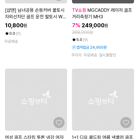
[샵앤] 남녀공용 손등커버 쿨토시
TV쇼핑
MGCADDY 레이저 골프
자외선차단 골프 운전 팔토시 WO
거리측정기 MH3
N-WGL-WEC7027
10,800
7%
249,000
원
원
269,000원
0.0
(0)
5.0
(9)
무료배송
앱적립금 24,900원
무이자
무료배송
일시불할인
여성 골프 스타킹 투톤 냉감 여자
1+1 디유 콜드링 여름 넥쿨러 골프