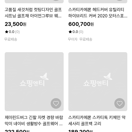
고품질 새것처럼 컷팅디자인 골프
스카티카메론 헤드커버 유틸리티
샤프닝 골프채 아이언그루브 웨지
하이브리드 커버 2020 모터스포
그루브 샤프너 남자골프벨트 (WF
츠
23,500
600,700
원
원
J0XW2)
0.0
(0)
0.0
(0)
무료배송
무이자
무료배송
제이린드버그 긴팔 자켓 경량 바람
스카티카메론 스카티독 키체인 악
막이 네이비 생활방수 골프웨어 남
세사리 골프백 고리
성 재킷 ASH
222,500
189,200
원
원