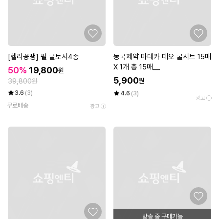
[헬리꽁땡] 펄 쿨토시4종
동국제약 마데카 데오 쿨시트 15매
X 1개 총 15매__
50%
19,800
원
5,900
원
39,800원
3.6
(3)
4.6
(3)
광고
무료배송
광고
방송 중 구매가능