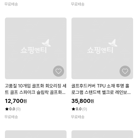
무료배송
무료배송
고품질 10개입 골프화 회오리징 세
골프후드커버 TPU 소재 투명 홀
트 골프 스파이크 슬림락 골프화징
로그램 스텐드백 벨크로 레인보우
(WDD149B)
골프백 방수 헤드커버
12,700
35,800
원
원
0.0
(0)
0.0
(0)
무료배송
무료배송