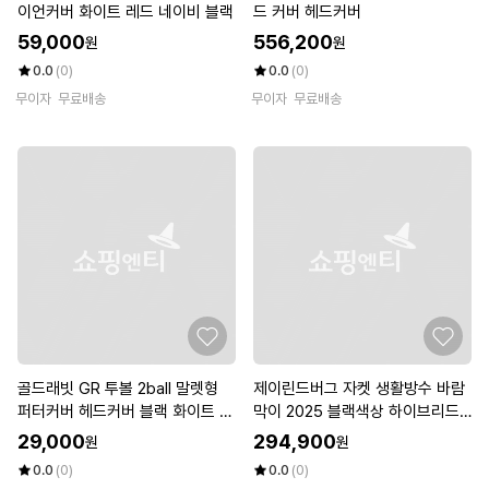
이언커버 화이트 레드 네이비 블랙
드 커버 헤드커버
59,000
556,200
원
원
0.0
(0)
0.0
(0)
무이자
무료배송
무이자
무료배송
골드래빗 GR 투볼 2ball 말렛형
제이린드버그 자켓 생활방수 바람
퍼터커버 헤드커버 블랙 화이트 외
막이 2025 블랙색상 하이브리드
6가지모델
골프 재킷 kv
29,000
294,900
원
원
0.0
(0)
0.0
(0)