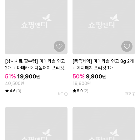
[상처치료 필수템] 마데카솔 연고
[동국제약] 마데카솔 연고 8g 2개
2개 + 마데카 메디폼패치 프리컷
+ 메디패치 프리컷 1매
2매*3개
51%
19,900
50%
9,900
원
원
40,500원
19,900원
4.6
(3)
5.0
(2)
광고
광고