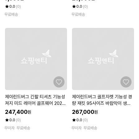
0.0
(0)
0.0
(0)
무료배송
무료배송
제이린드버그 긴팔 티셔츠 기능성
제이린드버그 골프자켓 기능성 경
져지 미드 레이어 골프웨어 2023
량 재킷 95사이즈 바람막이 생활
자켓 CARL
방수 린드버그 골프웨어
247,400
267,000
원
원
0.0
(0)
0.0
(0)
무이자
무료배송
무이자
무료배송