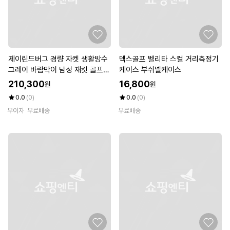
제이린드버그 경량 자켓 생활방수
덱스골프 벨리타 스컬 거리측정기
그레이 바람막이 남성 재킷 골프웨
케이스 부쉬넬케이스
어 기능성 KV 하이브리드 K
210,300
16,800
원
원
0.0
(0)
0.0
(0)
무이자
무료배송
무료배송