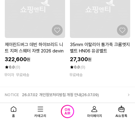
제이린드버그 데빈 하이브리드 니
35mm 이탈리아 통가죽 크롬엣지
트 지퍼 스웨터 자켓 2026 devin
벨트 HN06 유공벨트
322,600
27,300
원
원
0.0
(0)
0.0
(0)
무이자
무료배송
무료배송
NOTICE
26.07.02
개인정보처리방침 개정 안내(26.07.09)
앱다운로드
고객센터
로그인
ON
AIR
홈
카테고리
마이페이지
AI쇼핑톡
회사소개