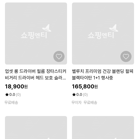
업셋 롱 드라이버 필름 장타스티커
벨루치 프리미엄 건강 블랜딩 팔찌
비거리 드라이버 헤드 보호 슬라이
블랙타이탄 1+1 행사중
스 훅 방지 10P
18,900
165,800
원
원
0.0
(0)
0.0
(0)
무료배송
무이자
무료배송