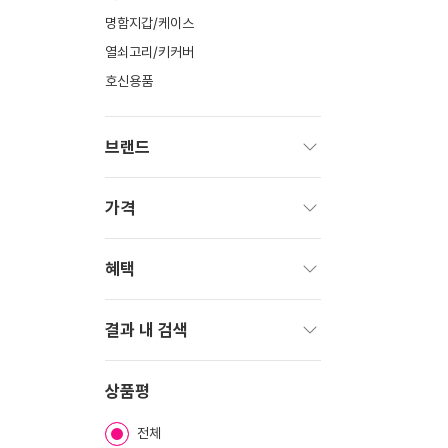
명함지갑/케이스
열쇠고리/키커버
호신용품
브랜드
펼
치
가격
기
펼
치
혜택
기
펼
치
결과 내 검색
기
펼
치
상품평
기
전체