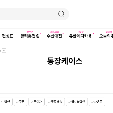
장보기
20%쿠폰
3일장
+혜택
편성표
활력충전💪
수산대전
유한메디카💊
오늘의
펼
스
치
기
통장케이스
카드할인
쿠폰
무이자
무료배송
일시불할인
사은품