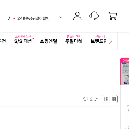
6
24K 반지
down
ico-
펼
7
24K순금귀걸이할인
치
검
ico-
up
기
색
8
끈티팬티
어
up
ico-
자
스타일셀렉션
금토일 한정
지금인기!
추천
S/S 패션
쇼핑엔딜
주말마켓
브랜드관
기획전
세
다
9
동국제약마데카크림
new
ico-
히
음
보
슬
10
리포좀글루타치온
기
down
ico-
라
이
11
맥주효모샴푸
드
ico-
up
12
양배추즙
up
ico-
펼
13
인기순
여성풍기인견블라우스
리
박
new
ico-
치
기
14
완도왕특대전복
스
스
new
ico-
15
치마바지
트
형
기