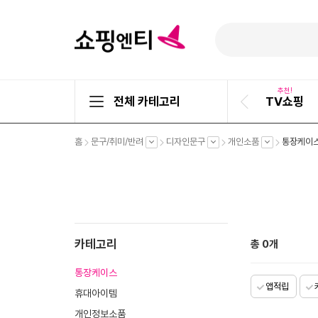
추천!
전체 카테고리
TV쇼핑
이
전
슬
펼
펼
펼
펼
홈
문구/취미/반려
디자인문구
개인소품
통장케이
라
치
치
치
치
기
기
기
기
이
드
카테고리
총
0
개
통장케이스
앱적립
휴대아이템
개인정보소품