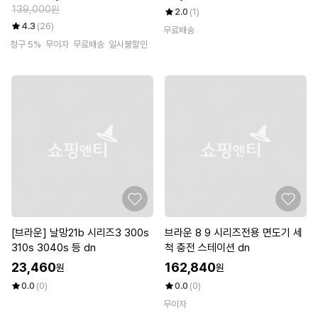
139,000원
2.0
(1)
4.3
(26)
무료배송
청구 5%
무이자
무료배송
일시불할인
[브라운] 날망21b 시리즈3 300s
브라운 8 9 시리즈전용 면도기 세
310s 3040s 등 dn
척 충전 스테이션 dn
23,460
162,840
원
원
0.0
(0)
0.0
(0)
무이자