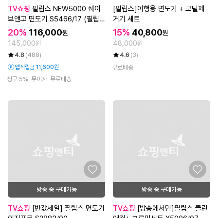
TV쇼핑
필립스 NEW5000 쉐이
[필립스]여행용 면도기 + 코털제
브앤고 면도기 S5466/17 (필립
거기 세트
스 S5000시리즈)
20%
116,000
15%
40,800
원
원
145,000원
48,000원
4.8
(488)
4.6
(3)
앱적립금 11,600원
무료배송
청구 5%
무이자
무료배송
방송 중 구매가능
방송 중 구매가능
TV쇼핑
[반값세일] 필립스 면도기
TV쇼핑
[방송에서만]필립스 클린