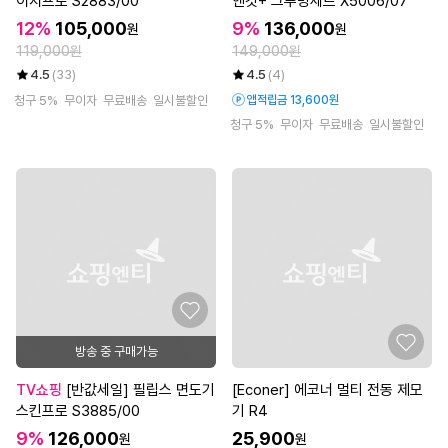
이지프로 S2883/00
앤컷+ 그루밍세트 X5006/07
12%
105,000
9%
136,000
원
원
119,000원
149,000원
4.5
(33)
4.5
(4)
청구 5%
무이자
무료배송
일시불할인
앱적립금 13,600원
청구 5%
무이자
무료배송
일시불할인
방송 중 구매가능
TV쇼핑
[반값세일] 필립스 면도기
[Econer] 에코너 멀티 전동 제모
스킨프로 S3885/00
기 R4
9%
126,000
25,900
원
원