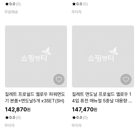
0.0
(0)
0.0
(0)
무료배송
무이자
질레트 프로쉴드 옐로우 파워면도
질레트 면도날 프로쉴드 옐로우 1
기 본품+면도날5개 x3SET(SH)
4입 퓨전 매뉴얼 5중날 대용량 정
품 x2SET(SH)
142,870
147,470
원
원
0.0
(0)
0.0
(0)
무이자
무이자