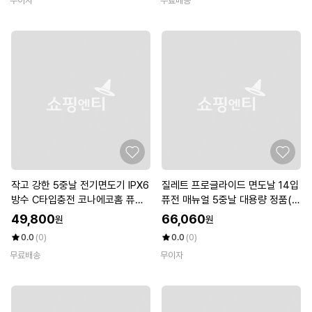
무이자
무료배송
작고 강한 5중날 전기면도기 IPX6
질레트 프로글라이드 면도날 14입
방수 C타입충전 코나에코홈 퓨어
퓨전 매뉴얼 5중날 대용량 정품(S
세이브 CS-500
H)
49,800
66,060
원
원
0.0
(0)
0.0
(0)
무료배송
무이자