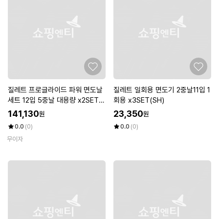
질레트 프로글라이드 파워 면도날
질레트 일회용 면도기 2중날11입 1
세트 12입 5중날 대용량 x2SET
회용 x3SET(SH)
(SH)
141,130
23,350
원
원
0.0
(0)
0.0
(0)
무이자