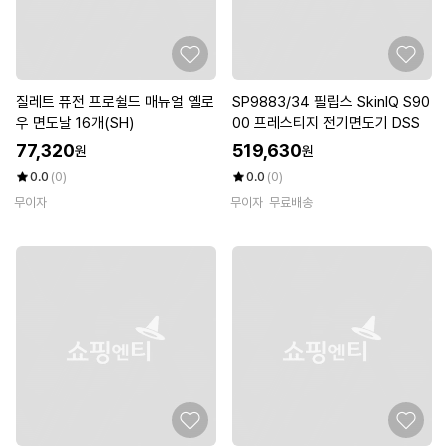
질레트 퓨전 프로쉴드 매뉴얼 옐로
SP9883/34 필립스 SkinIQ S90
우 면도날 16개(SH)
00 프레스티지 전기면도기 DSS
77,320
519,630
원
원
0.0
(0)
0.0
(0)
무이자
무이자
무료배송