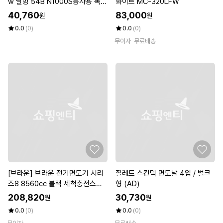
w 날망 54B N1000S등사용 독일
화이트 MC-320LFW
생산 정품 dn
40,760
83,000
원
원
0.0
(0)
0.0
(0)
무이자
무료배송
[브라운] 브라운 전기면도기 시리
질레트 스킨텍 면도날 4입 / 벌크
즈8 8560cc 블랙 세척충전스테
형 (AD)
이션 포함 풀세트 dn
208,820
30,730
원
원
0.0
(0)
0.0
(0)