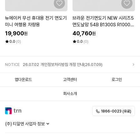
뉴에이커 무선 휴대용 전기 면도기
브라운 전기면도기 NEW 시리즈5
미니 여행용 차량용
면도날망 54B B1300S R1000s
M1000S 독일 생산 정품 dn
19,900
40,760
원
원
0.0
(0)
0.0
(0)
NOTICE
26.07.02
개인정보처리방침 개정 안내(26.07.09)
앱다운로드
고객센터
로그인
회사소개
1866-0023 (유료)
(주) 티알엔 사업자 정보