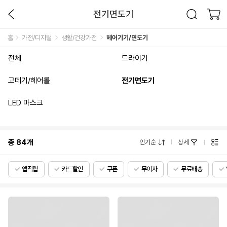
전기면도기
홈
가전/디지털
생활/건강가전
헤어기기/면도기
전체
드라이기
고데기/헤어롤
전기면도기
LED 마스크
총
84
개
인기순
상세
앱적립
카드할인
쿠폰
무이자
무료배송