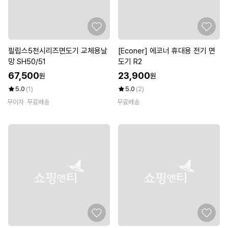
필립스5천시리즈면도기 교체용날
[Econer] 에코너 휴대용 전기 면
망 SH50/51
도기 R2
67,500
23,900
원
원
5.0
(1)
5.0
(2)
무이자
무료배송
무료배송