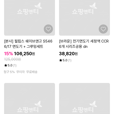
[본사] 필립스 쉐이브앤고 S546
[브라운] 전기면도기 세정액 CCR
6/17 면도기 + 그루밍세트
6개 시리즈공용 dn
15%
106,250
38,820
원
원
125,000원
5.0
(1)
5.0
(1)
청구 5%
무이자
무료배송