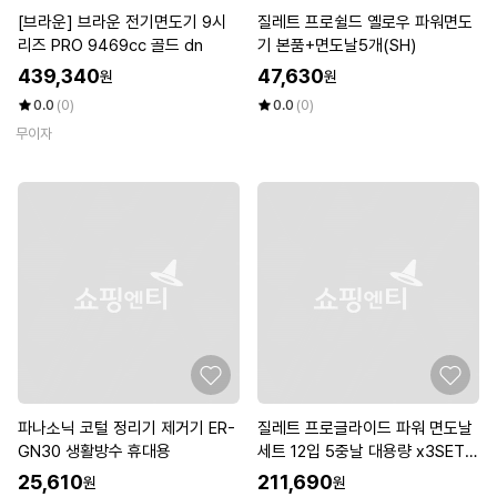
[브라운] 브라운 전기면도기 9시
질레트 프로쉴드 옐로우 파워면도
리즈 PRO 9469cc 골드 dn
기 본품+면도날5개(SH)
439,340
47,630
원
원
0.0
(0)
0.0
(0)
무이자
파나소닉 코털 정리기 제거기 ER-
질레트 프로글라이드 파워 면도날
GN30 생활방수 휴대용
세트 12입 5중날 대용량 x3SET
(SH)
25,610
211,690
원
원