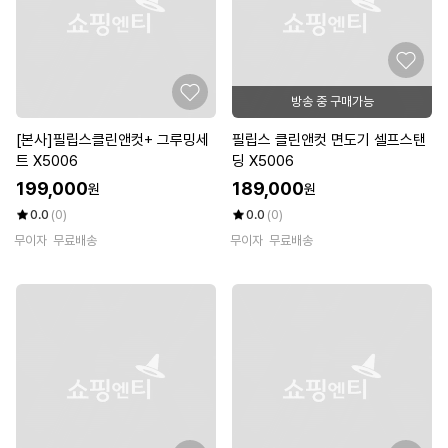
방송 중 구매가능
[본사]필립스클린앤컷+ 그루밍세
필립스 클린앤컷 면도기 셀프스탠
트 X5006
딩 X5006
199,000
189,000
원
원
0.0
(0)
0.0
(0)
무이자
무료배송
무이자
무료배송