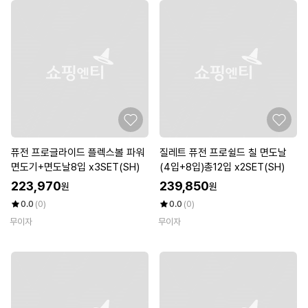
퓨전 프로글라이드 플렉스볼 파워
질레트 퓨전 프로쉴드 칠 면도날
면도기+면도날8입 x3SET(SH)
(4입+8입)총12입 x2SET(SH)
223,970
239,850
원
원
0.0
(0)
0.0
(0)
무이자
무이자