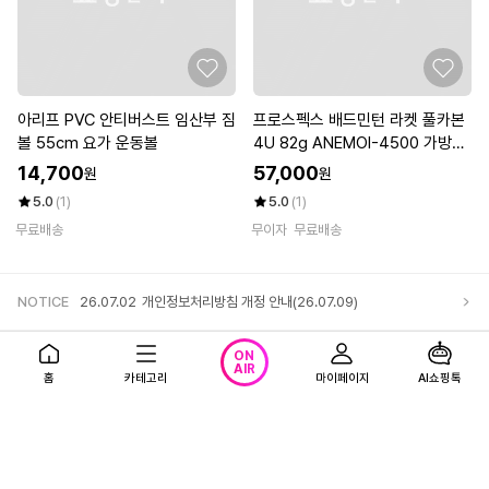
아리프 PVC 안티버스트 임산부 짐
프로스펙스 배드민턴 라켓 풀카본
볼 55cm 요가 운동볼
4U 82g ANEMOI-4500 가방포
함 초경량 동호인 입문자 가벼운
14,700
57,000
원
원
배드민턴채
5.0
(1)
5.0
(1)
무료배송
무이자
무료배송
NOTICE
26.07.02
개인정보처리방침 개정 안내(26.07.09)
앱다운로드
고객센터
로그인
ON
AIR
홈
카테고리
마이페이지
AI쇼핑톡
회사소개
1866-0023 (유료)