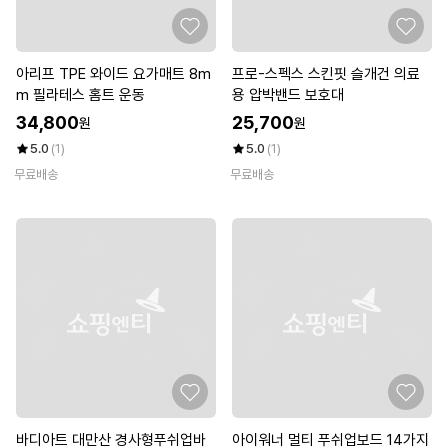
아리프 TPE 와이드 요가매트 8m
프로-스펙스 스킨핏 슬개건 의료
m 필라테스 홈트 운동
용 압박밴드 보호대
34,800
25,700
원
원
5.0
(1)
5.0
(1)
무료배송
무료배송
바디아트 대만산 경사형푸쉬업바
아이워너 멀티 푸쉬업보드 14가지