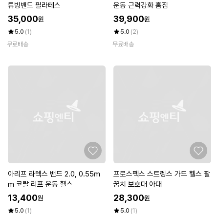
튜빙밴드 필라테스
운동 근력강화 홈짐
35,000
39,900
원
원
5.0
(1)
5.0
(2)
무료배송
무료배송
아리프 라텍스 밴드 2.0, 0.55m
프로스펙스 스트렝스 가드 헬스 팔
m 코랄 리프 운동 헬스
꿈치 보호대 아대
13,400
28,300
원
원
5.0
(1)
5.0
(1)