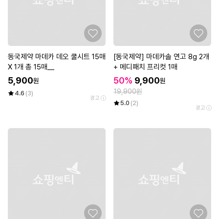
동국제약 마데카 데오 쿨시트 15매
[동국제약] 마데카솔 연고 8g 2개
X 1개 총 15매__
+ 메디패치 프리컷 1매
5,900
50%
9,900
원
원
19,900원
4.6
(3)
광고
5.0
(2)
광고