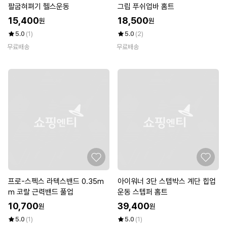
팔굽혀펴기 헬스운동
그립 푸쉬업바 홈트
15,400
18,500
원
원
5.0
(1)
5.0
(2)
무료배송
무료배송
프로-스펙스 라텍스밴드 0.35m
아이워너 3단 스텝박스 계단 힙업
m 코랄 근력밴드 풀업
운동 스텝퍼 홈트
10,700
39,400
원
원
5.0
(1)
5.0
(1)