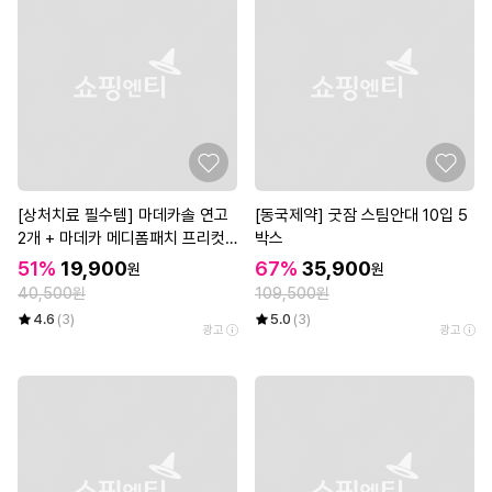
[상처치료 필수템] 마데카솔 연고
[동국제약] 굿잠 스팀안대 10입 5
2개 + 마데카 메디폼패치 프리컷
박스
2매*3개
51%
19,900
67%
35,900
원
원
40,500원
109,500원
4.6
(3)
5.0
(3)
광고
광고