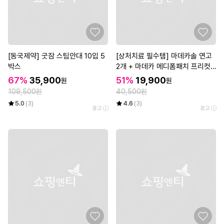
[동국제약] 굿잠 스팀안대 10입 5
[상처치료 필수템] 마데카솔 연고
박스
2개 + 마데카 메디폼패치 프리컷
2매*3개
67%
35,900
51%
19,900
원
원
109,500원
40,500원
5.0
(3)
4.6
(3)
광고
광고