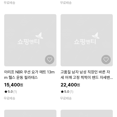
무료배송
무료배송
아리프 NBR 쿠션 요가 매트 13m
고품질 남자 남성 직장인 바른 자
m 헬스 운동 필라테스
세 어깨 고정 찍찍이 밴드 자세밴
드 (W7348D6)
15,400
22,400
원
원
5.0
(1)
5.0
(1)
무료배송
무료배송