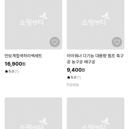
만보계힙색허리쌕세트
아이워너 다기능 대용량 펌프 축구
공 농구공 배구공
16,900
원
9,400
원
5.0
(1)
5.0
(1)
무료배송