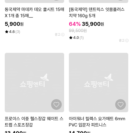
동국제약 마데카 데오 쿨시트 15매
[동국제약] 덴트릭스 잇몸플러스
X 1개 총 15매__
치약 160g 5개
5,900
64%
35,900
원
원
99,500원
4.6
(3)
광고
4.0
(1)
광고
프로이스 이중 헬스장갑 웨이트 스
아이워너 릴렉스 요가매트 6mm
트랩 스포츠장갑
PVC 입문자 피트니스