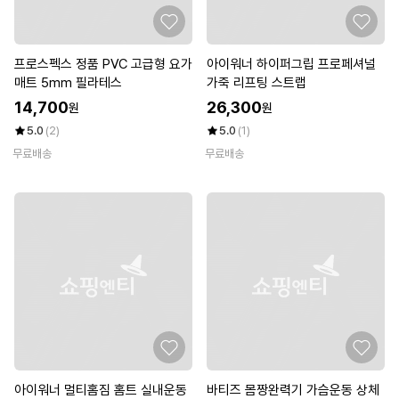
프로스펙스 정품 PVC 고급형 요가
아이워너 하이퍼그립 프로페셔널
매트 5mm 필라테스
가죽 리프팅 스트랩
14,700
26,300
원
원
5.0
(2)
5.0
(1)
무료배송
무료배송
아이워너 멀티홈짐 홈트 실내운동
바티즈 몸짱완력기 가슴운동 상체