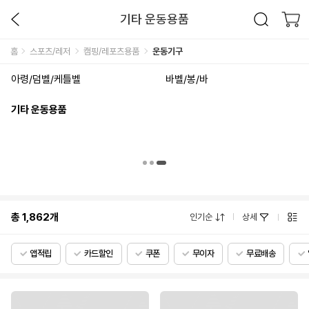
기타 운동용품
홈
스포츠/레저
캠핑/레포츠용품
운동기구
아령/덤벨/케틀벨
바벨/봉/바
기타 운동용품
총
1,862
개
인기순
상세
앱적립
카드할인
쿠폰
무이자
무료배송