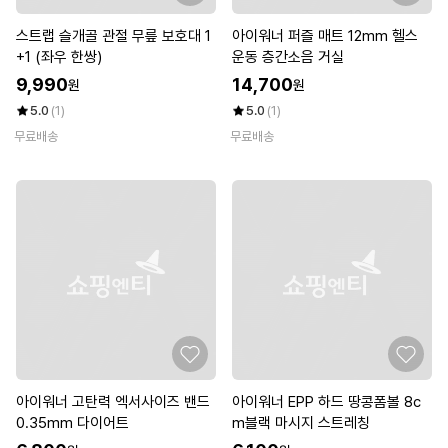
스트랩 슬개골 관절 무릎 보호대 1
아이워너 퍼즐 매트 12mm 헬스
+1 (좌우 한쌍)
운동 층간소음 거실
9,990
14,700
원
원
5.0
(1)
5.0
(1)
무료배송
무료배송
아이워너 고탄력 엑서사이즈 밴드
아이워너 EPP 하드 땅콩폼볼 8c
0.35mm 다이어트
m블랙 마시지 스트레칭