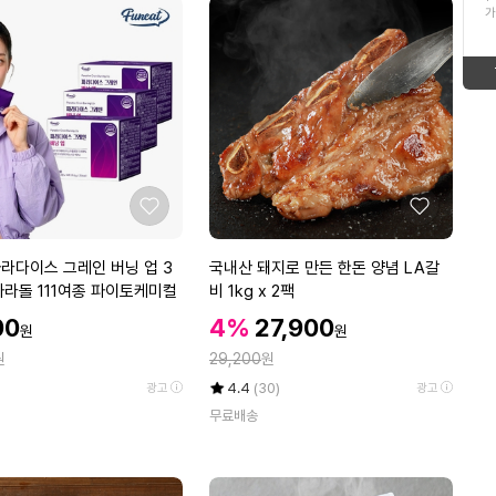
ico-
up
가
16
찰보리빵
형
태
new
ico-
17
태
보
한복선추어탕
ico-
up
보
기
18
휴지
down
ico-
기
19
고구마
좋
좋
up
ico-
아
아
20
남자여름냉감팬츠세트
요
요
국
라다이스 그레인 버닝 업 3
국내산 돼지로 만든 한돈 양념 LA갈
up
ico-
내
파라돌 111여종 파이토케미컬
비 1kg x 2팩
1
임성근
산
할
할
00
4%
27,900
ico-
up
원
원
돼
인
인
정
원
지
29,200
원
가
equal
가
로
율
평
상
4.4
(30)
광고
광고
만
점
품
무료배송
5
평
든
점
수
한
만
돈
점