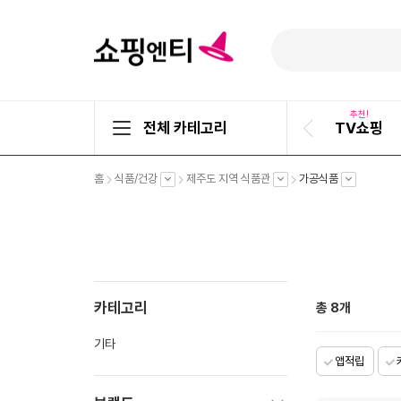
추천!
전체 카테고리
TV쇼핑
이
전
슬
펼
펼
펼
펼
홈
식품/건강
제주도 지역 식품관
가공식품
라
치
치
치
치
기
기
기
기
이
드
카테고리
총
8
개
기타
앱적립