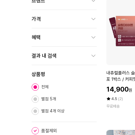
브랜드
펼
치
가격
기
펼
치
혜택
기
펼
치
결과 내 검색
기
펼
내
내츄럴플러스 슬
치
상품평
츄
포 1박스 / 커
기
럴
니아 함유
전체
할
14,900
원
플
인
러
가
평
상
별점 5개
4.5
(2)
스
점
품
무료배송
5
평
슬
별점 4개 이상
점
수
림
만
다
점
이
품절제외
에