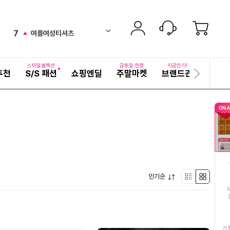
6
얼갈이열무물김치
equal
ico-
펼
7
여름여성티셔츠
치
검
ico-
up
기
색
8
키플링
어
up
ico-
자
스타일셀렉션
금토일 한정
지금인기!
추천
S/S 패션
쇼핑엔딜
주말마켓
브랜드관
기획전
세
다
9
김치
down
ico-
히
음
보
슬
10
비비고만두
기
up
ico-
라
이
11
사과
드
ico-
up
12
갈비탕
down
ico-
펼
13
인기순
마그네슘
리
박
down
ico-
치
기
14
생수2L
스
스
up
ico-
15
정호영손질왕낙지11
트
형
기