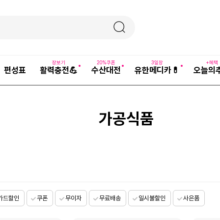
장보기
20%쿠폰
3일장
+혜택
편성표
활력충전💪
수산대전
유한메디카💊
오늘의
가공식품
카드할인
쿠폰
무이자
무료배송
일시불할인
사은품