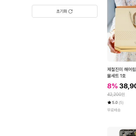
어
트
초기화
카
페
6
0
포
1
박
스
/
제
제철진미 해어림
커
철
물세트 1호
피
진
맛
할
할
8%
38,9
미
인
체
인
정
해
42,200
원
가
지
가
어
율
평
상
방
5.0
(5)
림
점
품
감
무료배송
5
평
제
소
점
수
주
가
만
전
르
점
통
시
에