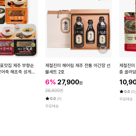
0
제
컬
g
주
x
전
1
통
0
해
미)
장
x
국
2
4
좋
좋
팩
0
아
아
0
요
요
제
제
표맛집 제주 부향순
제철진미 해어림 제주 전통 어간장 선
제철진미 
g
철
철
문어죽 해초죽 성게미
물세트 2호
종 골라담
2
진
진
몸국 택1)
팩
할
할
할
6%
27,900
10,9
원
미
미
인
인
인
정
해
29,600
원
제
가
가
평
상
0.0
(0)
가
어
주
점
품
율
평
상
0.0
(0)
무료배송
5
평
림
해
점
품
무료배송
점
수
5
평
제
녀
만
점
수
주
가
점
만
전
만
에
점
통
든
에
어
제