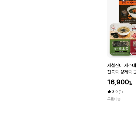
어
니
간
아
장
함
선
유
물
세
트
1
호
제
제철진미 제주대
철
전복죽 성게죽 
진
역국 골라담기
할
16,900
원
미
인
제
가
평
상
3.0
(1)
주
점
품
무료배송
5
평
대
점
수
표
만
맛
점
집
에
제
주