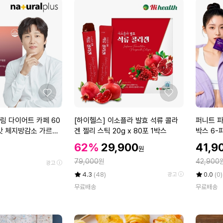
좋
좋
아
아
요
요
[하
퍼
림 다이어트 카페 60
[하이헬스] 이소플라 발효 석류 콜라
퍼니트 파
이
니
피맛 체지방감소 가르시
겐 젤리 스틱 20g x 80포 1박스
박스 6-
헬
트
할
할
할
62%
29,900
41,9
원
스]
파
인
인
인
정
정
이
79,000
원
라
42,900
가
가
광고
가
가
소
다
율
평
상
평
상
4.3
(48)
0.0
(0)
광고
플
이
점
품
점
품
무료배송
무료배송
5
평
5
평
라
스
점
수
점
수
발
그
만
만
효
레
점
점