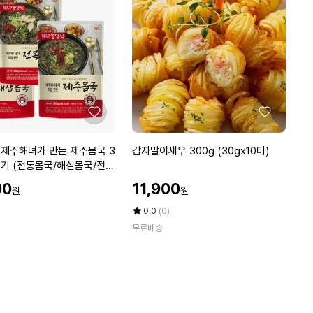
우
라
면
블
랙
6
8
g
좋
좋
1
아
아
박
요
요
감
제주해녀가 만든 제주몸국 3
감자말이새우 300g (30gx10미)
스
자
기 (전통몸국/해삼몸국/전복
6
말
개
할
00
11,900
원
원
이
인
입
새
가
평
상
0.0
(0)
컵
우
점
품
라
무료배송
5
평
3
면
점
수
0
깊
만
0
고
점
g
진
에
(3
한
0