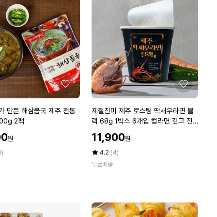
양
에
념
L
A
갈
비
1
k
g
좋
좋
x
아
아
2
요
요
제
가 만든 해삼몸국 제주 전통
제철진미 제주 로스팅 딱새우라면 블
팩
철
00g 2팩
랙 68g 1박스 6개입 컵라면 깊고 진
진
한맛
할
00
11,900
원
원
미
인
제
가
평
상
0)
4.2
(4)
주
점
품
무료배송
5
평
로
점
수
스
만
팅
점
딱
에
새