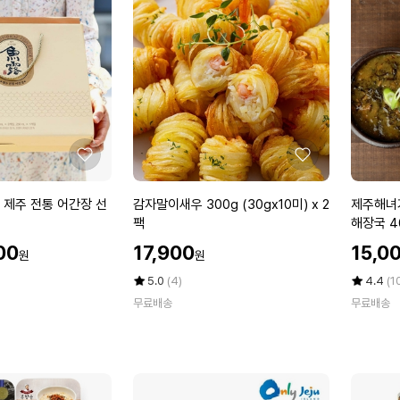
석
인
에
에
류
버
콜
닝
라
업
겐
3
젤
박
리
스
스
6
틱
-
좋
좋
2
파
아
아
0
라
요
요
감
제
 제주 전통 어간장 선
감자말이새우 300g (30gx10미) x 2
제주해녀
g
돌
자
주
팩
해장국 4
x
1
말
해
8
1
할
할
00
17,900
15,0
원
원
이
녀
인
인
0
1
새
가
가
평
상
가
평
상
5.0
(4)
4.4
(1
포
여
우
점
품
만
점
품
1
종
무료배송
무료배송
5
평
5
평
3
든
박
파
점
수
점
수
0
해
스
이
만
만
0
삼
토
점
점
g
몸
에
케
에
(3
국
미