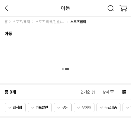
아동
홈
스포츠/레저
스포츠 의류/신발/잡화
스포츠잡화
아동
총
0
개
인기순
상세
앱적립
카드할인
쿠폰
무이자
무료배송