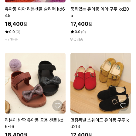
유아동 여아 리본샌들 슬리퍼 kd6
품위있는 유아동 여아 구두 kd20
49
5
16,400
17,400
원
원
0.0
(0)
0.0
(0)
무료배송
무료배송
리본이 반짝 유아동 공용 샌들 kd
멋짐폭발 스웨이드 유아동 구두 k
6-16
d213
18,400
17,400
원
원