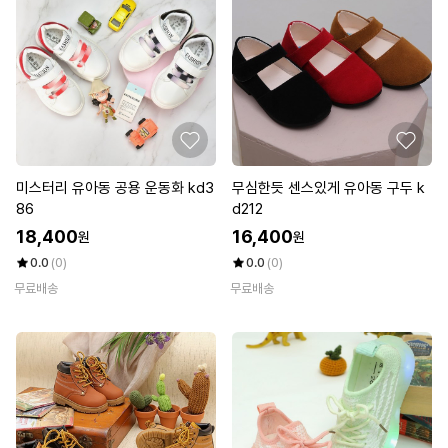
미스터리 유아동 공용 운동화 kd3
무심한듯 센스있게 유아동 구두 k
86
d212
18,400
16,400
원
원
0.0
(0)
0.0
(0)
무료배송
무료배송