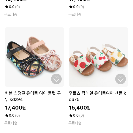
0.0
(0)
0.0
(0)
무료배송
무료배송
버블 스팽글 유아동 여아 플랫 구
후르츠 칵테일 유아동여아 샌들 k
두 kd294
d675
17,400
15,400
원
원
0.0
(0)
0.0
(0)
무료배송
무료배송