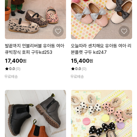
발끝까지 언블리버블 유아동 여아
오늘따라 센치해요 유아동 여아 리
큐빅장식 호피 구두kd253
본플랫 구두 kd247
17,400
15,400
원
원
0.0
(0)
0.0
(0)
무료배송
무료배송