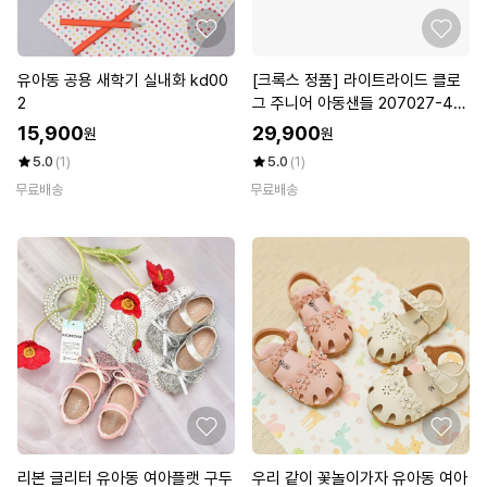
유아동 공용 새학기 실내화 kd00
[크록스 정품] 라이트라이드 클로
2
그 주니어 아동샌들 207027-46
2
15,900
29,900
원
원
5.0
(1)
5.0
(1)
무료배송
무료배송
리본 글리터 유아동 여아플랫 구두
우리 같이 꽃놀이가자 유아동 여아