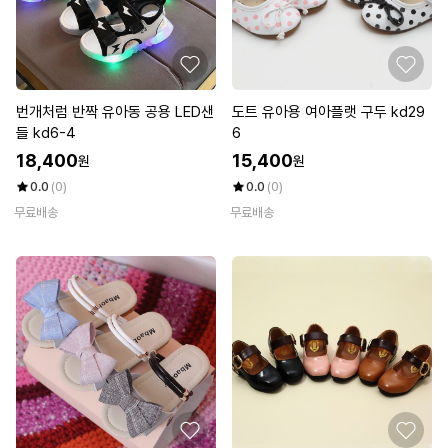
번개처럼 반짝 유아동 공용 LED샌
도트 유아용 여아플랫 구두 kd29
들 kd6-4
6
18,400
15,400
원
원
0.0
(0)
0.0
(0)
무료배송
무료배송