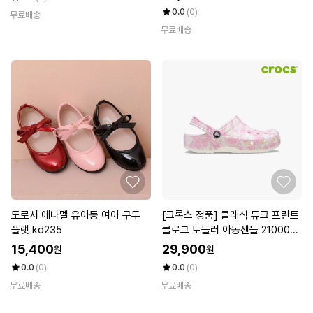
0.0
(0)
무료배송
무료배송
도로시 애나멜 유아동 여아 구두
[크록스 정품] 클래식 듀크 프린트
플랫 kd235
클로그 토들러 아동샌들 210008-
6WY
15,400
29,900
원
원
0.0
(0)
0.0
(0)
무료배송
무료배송