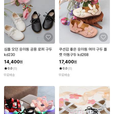
심플 모던 유아동 공용 로퍼 구두
쿠션감 좋은 유아동 여아 구두 플
kd230
랫 아동구두 kd268
14,400
17,400
원
원
0.0
(0)
0.0
(0)
무료배송
무료배송