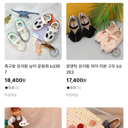
축구왕 유아동 남아 운동화 kd38
로맨틱 유아동 여아 리본 구두 kd
7
263
18,400
17,400
원
원
0.0
(0)
0.0
(0)
무료배송
무료배송