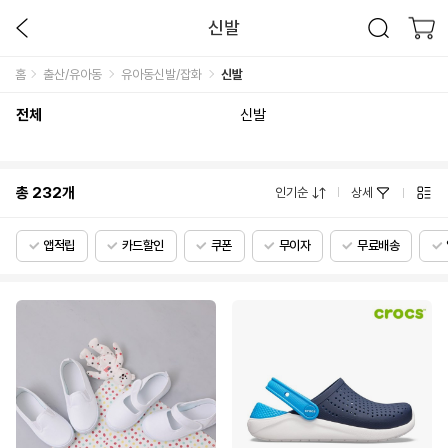
신발
홈
출산/유아동
유아동신발/잡화
신발
전체
신발
총
232
개
인기순
상세
앱적립
카드할인
쿠폰
무이자
무료배송