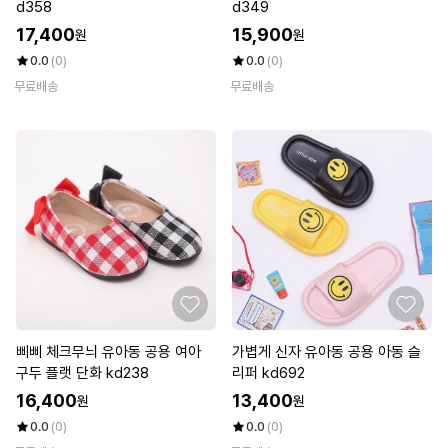
d358
d349
17,400
15,900
원
원
0.0
(0)
0.0
(0)
무료배송
무료배송
삐삐 체크무늬 유아동 공용 여아
가볍게 신자 유아동 공용 아동 슬
구두 플랫 단화 kd238
리퍼 kd692
16,400
13,400
원
원
0.0
(0)
0.0
(0)