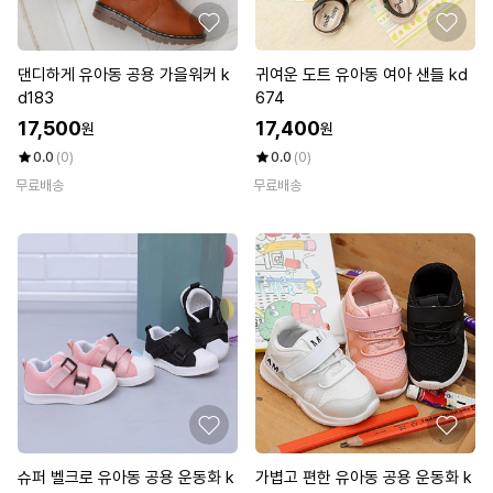
댄디하게 유아동 공용 가을워커 k
귀여운 도트 유아동 여아 샌들 kd
d183
674
17,500
17,400
원
원
0.0
(0)
0.0
(0)
무료배송
무료배송
슈퍼 벨크로 유아동 공용 운동화 k
가볍고 편한 유아동 공용 운동화 k