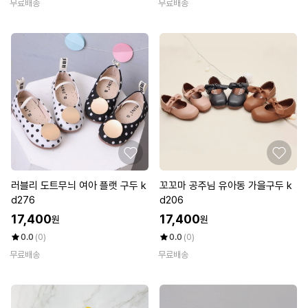
무료배송
무료배송
러블리 도트무늬 여아 플랫 구두 k
꼬꼬마 공주님 유아동 가을구두 k
d276
d206
17,400
17,400
원
원
0.0
(0)
0.0
(0)
무료배송
무료배송