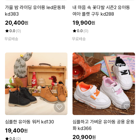
가을 밤 라이딩 유아용 led운동화
내 마음 속 꽃다발 시즌2 유아동
kd383
여아 플랫 구두 kd288
20,400
19,900
원
원
0.0
(0)
0.0
(0)
무료배송
무료배송
심플한 유아동 워커 kd130
심플하고 가벼운 유아동 공용 운동
화 kd366
19,400
원
20,900
원
0.0
(0)