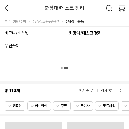
화장대/데스크 정리
홈
생활/주방
수납/청소용품/욕실
수납정리용품
바구니/바스켓
화장대/데스크 정리
우산꽂이
총
114
개
인기순
상세
앱적립
카드할인
쿠폰
무이자
무료배송