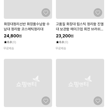
화장대정리선반 화장품수납함 수
고품질 화장대 립스틱 정리함 진열
납대 정리함 코스메틱정리대
대 보관함 메이크업 회전 브러쉬수
납 (WD70D3D)
24,800
23,200
원
원
0.0
(0)
0.0
(0)
무료배송
무료배송