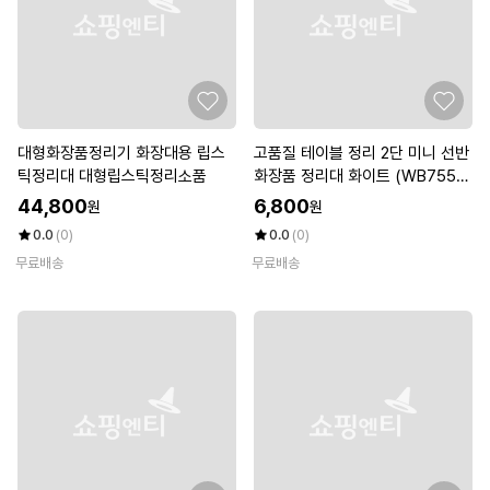
대형화장품정리기 화장대용 립스
고품질 테이블 정리 2단 미니 선반
틱정리대 대형립스틱정리소품
화장품 정리대 화이트 (WB7550
B)
44,800
6,800
원
원
0.0
(0)
0.0
(0)
무료배송
무료배송