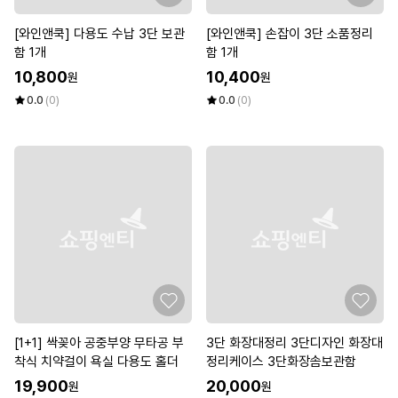
[와인앤쿡] 다용도 수납 3단 보관
[와인앤쿡] 손잡이 3단 소품정리
함 1개
함 1개
10,800
10,400
원
원
0.0
(0)
0.0
(0)
[1+1] 싹꽂아 공중부양 무타공 부
3단 화장대정리 3단디자인 화장대
착식 치약걸이 욕실 다용도 홀더
정리케이스 3단화장솜보관함
19,900
20,000
원
원