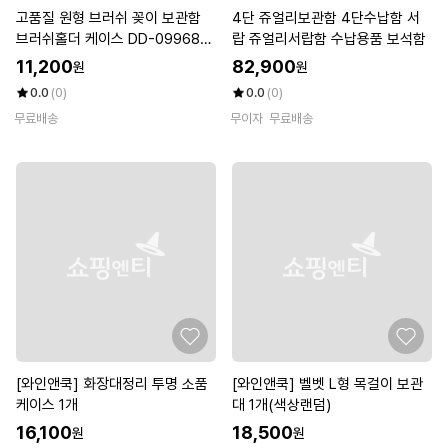
고품질 원형 브러쉬 꽂이 보관함
4단 쥬얼리보관함 4단수납함 서
브러쉬홀더 케이스 DD-09968
랍 쥬얼리서랍함 수납용품 보석함
(W71B90D)
11,200
82,900
원
원
0.0
(0)
0.0
(0)
무료배송
무이자
무료배송
[와인앤쿡] 화장대정리 투명 소품
[와인앤쿡] 벨벳 L형 목걸이 보관
케이스 1개
대 1개(색상랜덤)
16,100
18,500
원
원