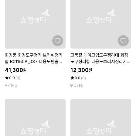
화장품 화장도구정리 브러쉬정리
고품질 메이크업도구정리대 화장
함 B01150A_037 다용도펜슬꽂
도구정리함 다용도브러시정리기
이
(WFKDGJW)
41,300
12,300
원
원
0.0
(0)
0.0
(0)
무료배송
무료배송