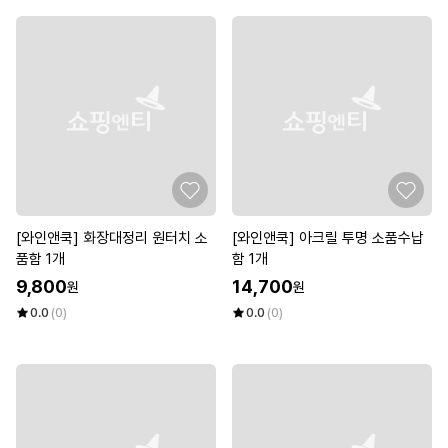
[와인앤쿡] 화장대정리 원터치 소
[와인앤쿡] 아크릴 투명 소품수납
품함 1개
함 1개
9,800
14,700
원
원
0.0
(0)
0.0
(0)