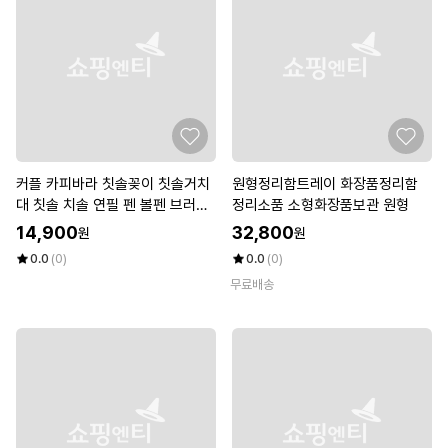
커플 카피바라 칫솔꽂이 칫솔거치
원형정리함트레이 화장품정리함
대 칫솔 치솔 연필 펜 볼펜 브러쉬
정리소품 소형화장품보관 원형
꽂이 통 홀더 걸이 욕실용품정리
14,900
32,800
원
원
0.0
(0)
0.0
(0)
무료배송