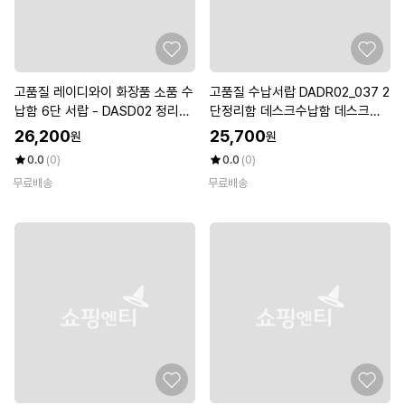
고품질 레이디와이 화장품 소품 수
고품질 수납서랍 DADR02_037 2
납함 6단 서랍 - DASD02 정리대
단정리함 데스크수납함 데스크정
(W1A73D4)
리 (WFKDGJO)
26,200
25,700
원
원
0.0
(0)
0.0
(0)
무료배송
무료배송