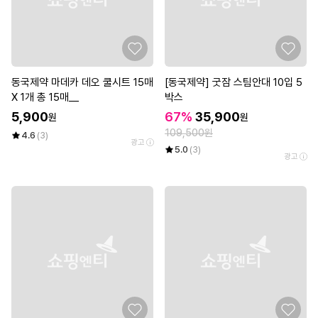
동국제약 마데카 데오 쿨시트 15매
[동국제약] 굿잠 스팀안대 10입 5
X 1개 총 15매__
박스
5,900
67%
35,900
원
원
109,500원
4.6
(3)
광고
5.0
(3)
광고