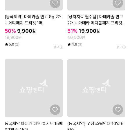
[동국제약] 마데카솔 연고 8g 2개
[상처치료 필수템] 마데카솔 연고
+ 메디패치 프리컷 1매
2개 + 마데카 메디폼패치 프리컷
2매*3개
50%
9,900
51%
19,900
원
원
19,900원
40,500원
5.0
(2)
4.6
(3)
광고
광고
동국제약 마데카 데오 쿨시트 15매
[동국제약] 굿잠 스팀안대 10입 5
X 1개 총 15매__
박스