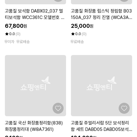
고품질 보석함 DABX02_037 멀
고품질 화장품 립스틱 정림함 B03
티보석함 WCC361C 모델번호 정
150A_037 정리 진열 (WCA3A5
리함 (WFKDGJN)
F)
67,800
25,000
원
원
0.0
(0)
0.0
(0)
무이자
무료배송
무료배송
고품질 국산 화장품정리함(838)
고품질 쥬얼리서랍 5단 보석정리
화장품정리대 (W8A7361)
함 세트 DABD05 DABD05보석
서랍 립스틱 (WFKDG88)