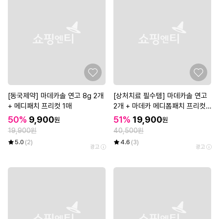
[동국제약] 마데카솔 연고 8g 2개
[상처치료 필수템] 마데카솔 연고
+ 메디패치 프리컷 1매
2개 + 마데카 메디폼패치 프리컷
2매*3개
50%
9,900
51%
19,900
원
원
19,900원
40,500원
5.0
(2)
4.6
(3)
광고
광고