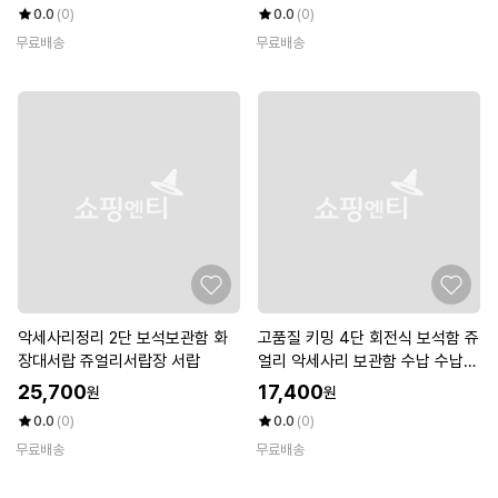
0.0
(0)
0.0
(0)
무료배송
무료배송
악세사리정리 2단 보석보관함 화
고품질 키밍 4단 회전식 보석함 쥬
장대서랍 쥬얼리서랍장 서랍
얼리 악세사리 보관함 수납 수납박
스 (W6D4B33)
25,700
17,400
원
원
0.0
(0)
0.0
(0)
무료배송
무료배송