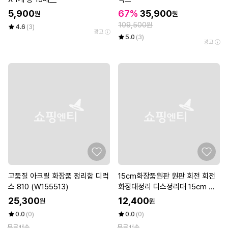
5,900
67%
35,900
원
원
109,500원
4.6
(3)
광고
5.0
(3)
광고
고품질 아크릴 화장품 정리함 디럭
15cm화장품원판 원판 회전 회전
스 810 (W155513)
화장대정리 디스정리대 15cm 디
스
25,300
12,400
원
원
0.0
(0)
0.0
(0)
무료배송
무료배송