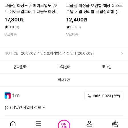
고품질 화장도구 메이크업도구키
고품질 화장품 보관함 책상 데스크
트 메이크업브러쉬 다용도화장솔
수납 서랍 정리함 서랍정리함 (WE
(WFKDGJ7)
E8F3E)
17,300
12,400
원
원
0.0
(0)
0.0
(0)
무료배송
무료배송
NOTICE
26.07.02
개인정보처리방침 개정 안내(26.07.09)
앱다운로드
고객센터
로그인
회사소개
1866-0023 (유료)
(주) 티알엔 사업자 정보
이용약관
개인정보처리방침
청소년보호정책
ON
AIR