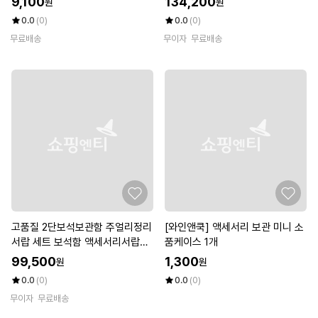
9,100
134,200
원
원
0.0
(0)
0.0
(0)
무료배송
무이자
무료배송
고품질 2단보석보관함 주얼리정리
[와인앤쿡] 액세서리 보관 미니 소
서랍 세트 보석함 액세서리서랍
품케이스 1개
(WFKDG8C)
99,500
1,300
원
원
0.0
(0)
0.0
(0)
무이자
무료배송