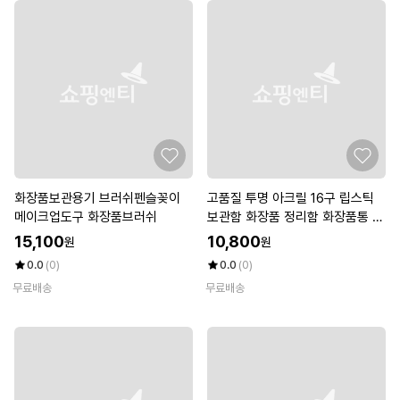
화장품보관용기 브러쉬펜슬꽂이
고품질 투명 아크릴 16구 립스틱
메이크업도구 화장품브러쉬
보관함 화장품 정리함 화장품통 립
밤공병 (WE5EDAC)
15,100
10,800
원
원
0.0
(0)
0.0
(0)
무료배송
무료배송