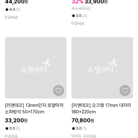
44,200
32%
33,900
원
원
49,900원
4.0
(1)
3.5
(2)
무료배송
무료배송
[리앤데코] 13mm민자 로얄마작
[리앤데코] 오크형 17mm 대자리
소파방석 50x170cm
180x220cm
33,200
70,800
원
원
3.0
(1)
3.0
(1)
무료배송
무이자
무료배송