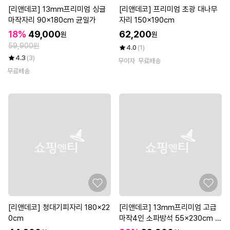
[리앤데코] 13mm프리미엄 싱글
[리앤데코] 프리미엄 초광 대나무
마작자리 90x180cm 균일가
자리 150x190cm
18%
49,000
62,200
원
원
59,900원
4.0
(1)
4.3
(3)
무이자
무료배송
무료배송
[리앤데코] 청대기피자리 180x22
[리앤데코] 13mm프리미엄 고급
0cm
마작4인 소파방석 55x230cm 균
일가