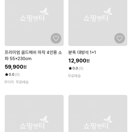
프리미엄 골드메쉬 마작 4인용 소
분죽 대방석 1+1
파 55x230cm
12,900
원
59,900
원
0.0
(0)
0.0
(0)
무료배송
무이자
무료배송