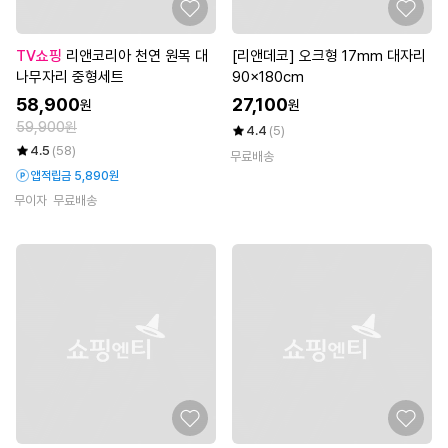
TV쇼핑
리앤코리아 천연 원목 대
[리앤데코] 오크형 17mm 대자리
나무자리 중형세트
90x180cm
58,900
27,100
원
원
59,900원
4.4
(5)
4.5
(58)
무료배송
앱적립금 5,890원
무이자
무료배송