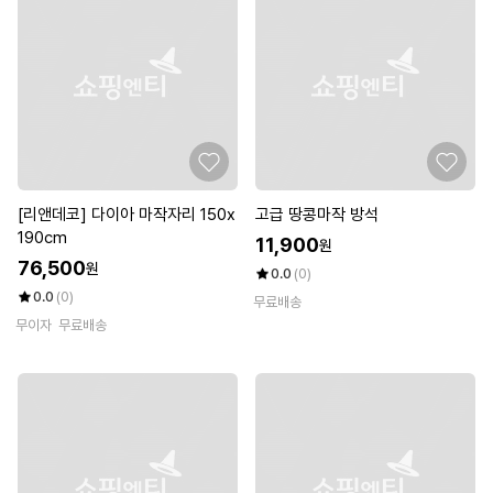
[리앤데코] 다이아 마작자리 150x
고급 땅콩마작 방석
190cm
11,900
원
76,500
원
0.0
(0)
0.0
(0)
무료배송
무이자
무료배송