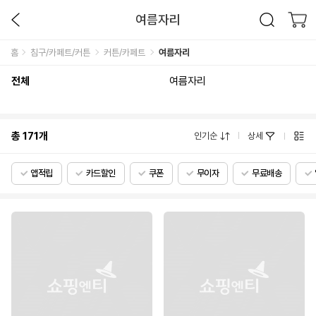
여름자리
홈
침구/카페트/커튼
커튼/카페트
여름자리
전체
여름자리
총
171
개
인기순
상세
앱적립
카드할인
쿠폰
무이자
무료배송