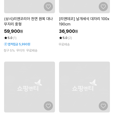
(상시)리앤코리아 천연 원목 대나
[리앤데코] 날개세석 대자리 100x
무자리 중형
190cm
59,900
36,900
원
원
5.0
(1)
5.0
(2)
앱적립금 5,990원
무료배송
청구 5%
무이자
무료배송