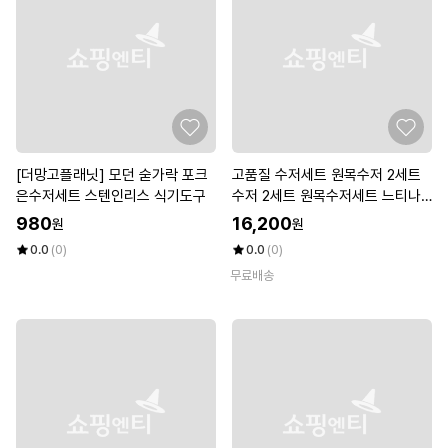
[더망고플래닛] 모던 숟가락 포크
고품질 수저세트 원목수저 2세트
은수저세트 스텐인리스 식기도구
수저 2세트 원목수저세트 느티나
무 (WFKHKMI)
980
16,200
원
원
0.0
(0)
0.0
(0)
무료배송