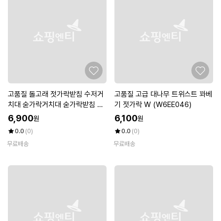
고품질 돌고래 젓가락받침 수저거
고품질 고급 대나무 트위스트 꽈베
치대 숟가락거치대 숟가락받침 젓
기 젓가락 W (W6EE046)
가락거치대 (WE80508)
6,900
6,100
원
원
0.0
(0)
0.0
(0)
무료배송
무료배송