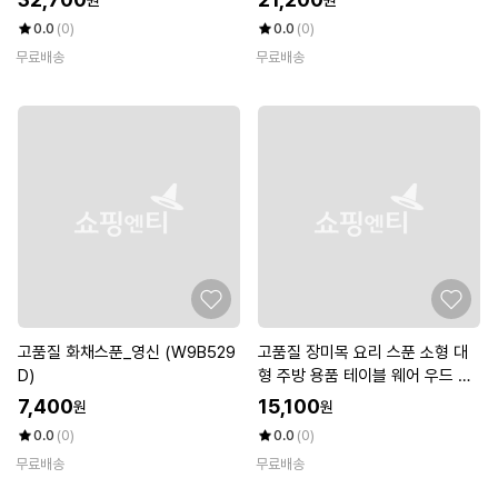
0.0
(0)
0.0
(0)
무료배송
무료배송
고품질 화채스푼_영신 (W9B529
고품질 장미목 요리 스푼 소형 대
D)
형 주방 용품 테이블 웨어 우드 주
방 (W4E2C60)
7,400
15,100
원
원
0.0
(0)
0.0
(0)
무료배송
무료배송