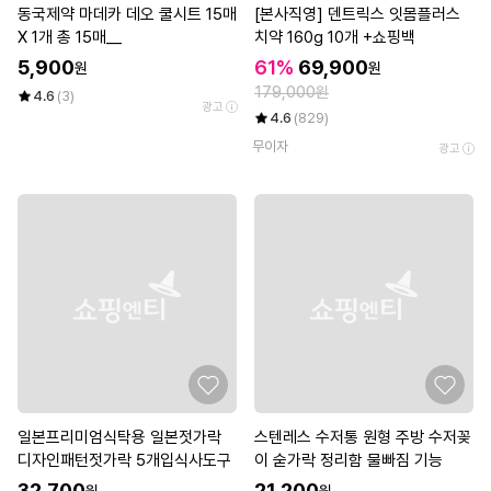
동국제약 마데카 데오 쿨시트 15매
[본사직영] 덴트릭스 잇몸플러스
X 1개 총 15매__
치약 160g 10개 +쇼핑백
5,900
61%
69,900
원
원
179,000원
4.6
(3)
광고
4.6
(829)
무이자
광고
일본프리미엄식탁용 일본젓가락
스텐레스 수저통 원형 주방 수저꽂
디자인패턴젓가락 5개입식사도구
이 숟가락 정리함 물빠짐 기능
32,700
21,200
원
원