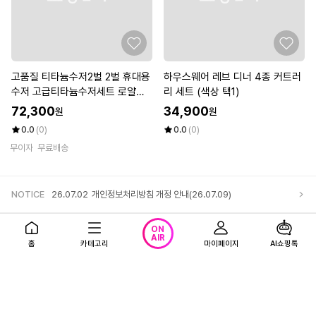
고품질 티타늄수저2벌 2벌 휴대용
하우스웨어 레브 디너 4종 커트러
수저 고급티타늄수저세트 로얄
리 세트 (색상 택1)
(WFKDHYA)
72,300
34,900
원
원
0.0
(0)
0.0
(0)
무이자
무료배송
NOTICE
26.07.02
개인정보처리방침 개정 안내(26.07.09)
앱다운로드
고객센터
로그인
ON
AIR
홈
카테고리
마이페이지
AI쇼핑톡
회사소개
1866-0023 (유료)