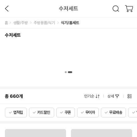
수저세트
홈
생활/주방
주방용품/식기
식기/홈세트
수저세트
총
660
개
인기순
상세
앱적립
카드할인
쿠폰
무이자
무료배송