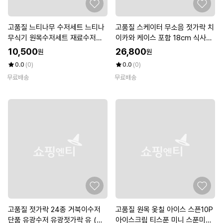
고품질 느티나무 수저세트 느티나
고품질 스케이터 무소음 젓가락 치
무식기 원목수저세트 재료수저
이카와 케이스 포함 18cm 식사용
(WFKHKME)
(WFKL289)
10,500
26,800
원
원
0.0
(0)
0.0
(0)
무료배송
무료배송
고품질 젓가락 24종 거북이수저
고품질 원목 옻칠 아이스 스픈10P
단품 유광수저 유광젓가락 유 (WF
아이스크림 티스푼 미니 스푼미니