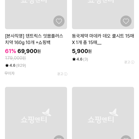
[본사직영] 덴트릭스 잇몸플러스
동국제약 마데카 데오 쿨시트 15매
치약 160g 10개 +쇼핑백
X 1개 총 15매__
61%
69,900
5,900
원
원
179,000원
4.6
(3)
광고
4.6
(829)
무이자
광고