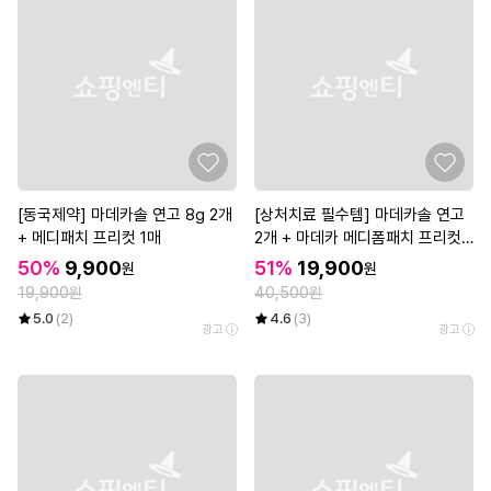
[동국제약] 마데카솔 연고 8g 2개
[상처치료 필수템] 마데카솔 연고
+ 메디패치 프리컷 1매
2개 + 마데카 메디폼패치 프리컷
2매*3개
50%
9,900
51%
19,900
원
원
19,900원
40,500원
5.0
(2)
4.6
(3)
광고
광고