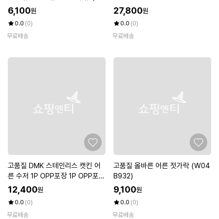
KB6KW)
(W4A2291)
6,100
27,800
원
원
0.0
(0)
0.0
(0)
무료배송
무료배송
고품질 DMK 스테인리스 캣킨 어
고품질 올바른 어른 젓가락 (W04
른 수저 1P OPP포장 1P OPP포장
B932)
(W163DF2)
12,400
9,100
원
원
0.0
(0)
0.0
(0)
무료배송
무료배송