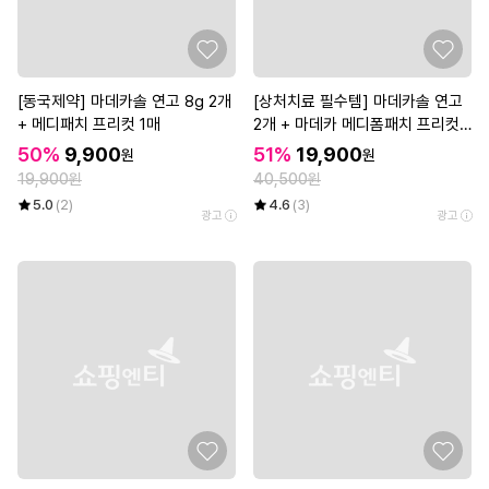
[동국제약] 마데카솔 연고 8g 2개
[상처치료 필수템] 마데카솔 연고
+ 메디패치 프리컷 1매
2개 + 마데카 메디폼패치 프리컷
2매*3개
50%
9,900
51%
19,900
원
원
19,900원
40,500원
5.0
(2)
4.6
(3)
광고
광고