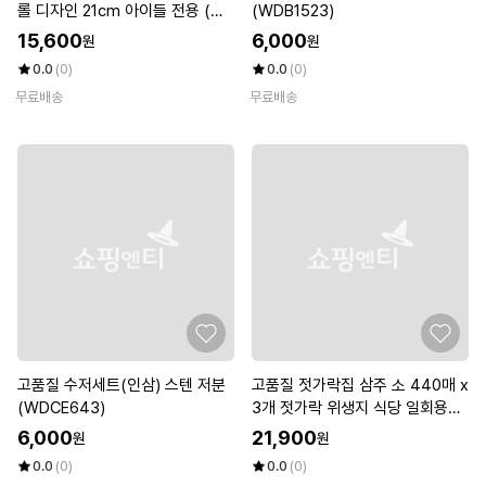
롤 디자인 21cm 아이들 전용 (WF
(WDB1523)
KL2DF)
15,600
6,000
원
원
0.0
(0)
0.0
(0)
무료배송
무료배송
고품질 수저세트(인삼) 스텐 저분
고품질 젓가락집 삼주 소 440매 x
(WDCE643)
3개 젓가락 위생지 식당 일회용
(W5E75D0)
6,000
21,900
원
원
0.0
(0)
0.0
(0)