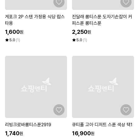
게포크 2P 스텐 가정용 식당 랍스
진달래 롱티스푼 도자기손잡이 커
타용
피스푼 롱티스푼
1,600
2,250
원
원
5.0
(1)
5.0
(1)
리빙크로바롱티스푼2919
큐티폴 고아 디저트 스푼 색상 택1
1,740
16,900
원
원