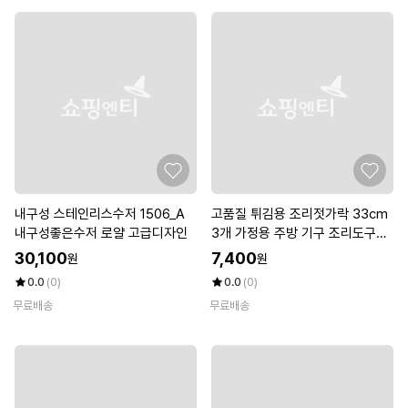
내구성 스테인리스수저 1506_A
고품질 튀김용 조리젓가락 33cm
내구성좋은수저 로얄 고급디자인
3개 가정용 주방 기구 조리도구
(WFKIOCF)
30,100
7,400
원
원
0.0
(0)
0.0
(0)
무료배송
무료배송