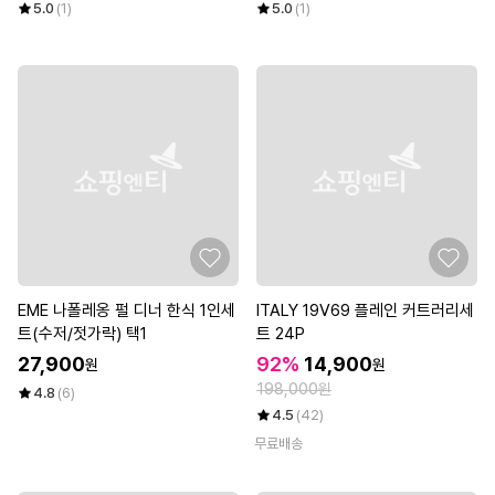
5.0
(1)
5.0
(1)
EME 나폴레옹 펄 디너 한식 1인세
ITALY 19V69 플레인 커트러리세
트(수저/젓가락) 택1
트 24P
27,900
92%
14,900
원
원
198,000원
4.8
(6)
4.5
(42)
무료배송