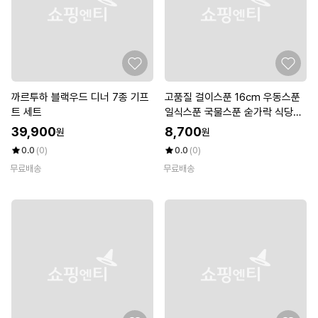
까르투하 블랙우드 디너 7종 기프
고품질 걸이스푼 16cm 우동스푼
트 세트
일식스푼 국물스푼 숟가락 식당용
(W234BEB)
39,900
8,700
원
원
0.0
(0)
0.0
(0)
무료배송
무료배송