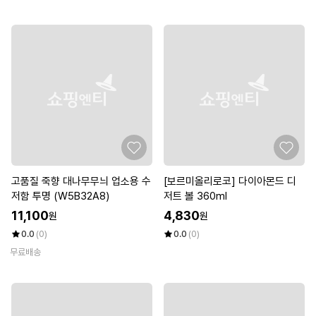
고품질 죽향 대나무무늬 업소용 수
[보르미올리로코] 다이아몬드 디
저함 투명 (W5B32A8)
저트 볼 360ml
11,100
4,830
원
원
0.0
(0)
0.0
(0)
무료배송