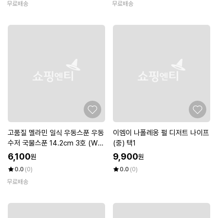
무료배송
무료배송
고품질 멜라민 일식 우동스푼 우동
이엠이 나폴레옹 펄 디저트 나이프
수저 국물스푼 14.2cm 3호 (WC
(중) 택1
F42A6)
6,100
9,900
원
원
0.0
(0)
0.0
(0)
무료배송