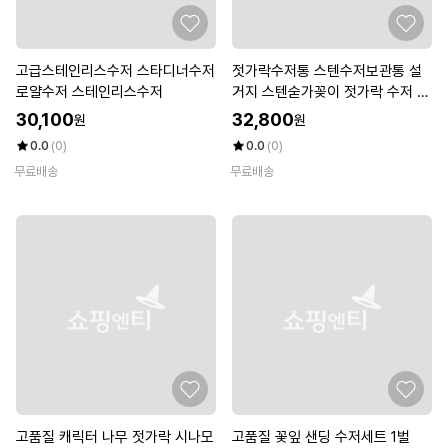
고급스테인리스수저 스타디너수저
젓가락수저통 스텐수저보관통 설
로얄수저 스테인리스수저
거지 스텐숟가꽂이 젓가락 수저 안
정적
30,100
32,800
원
원
0.0
(0)
0.0
(0)
무료배송
무료배송
고품질 캐릭터 나무 젓가락 시나모
고품질 꽃잎 샌딩 수저세트 1벌