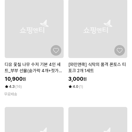
디유 옻칠 나무 수저 기본 4인 세
[와인앤쿡] 식탁의 품격 폰토스 티
트_부부 선물(숟가락 4개+젓가락
포크 2개 1세트
4세트)
10,900
3,000
원
원
4.3
(16)
4.0
(1)
무료배송