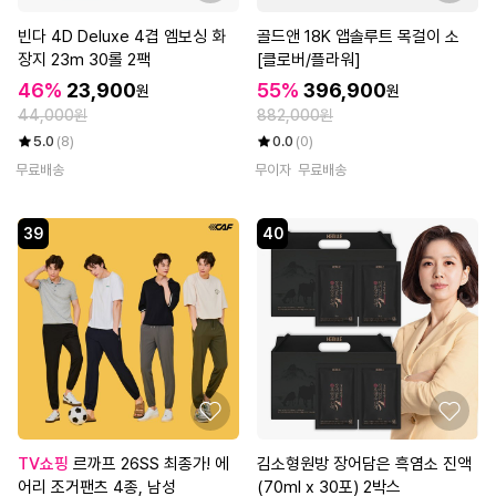
빈다 4D Deluxe 4겹 엠보싱 화
골드앤 18K 앱솔루트 목걸이 소
장지 23m 30롤 2팩
[클로버/플라워]
46%
23,900
55%
396,900
원
원
44,000원
882,000원
5.0
(8)
0.0
(0)
무료배송
무이자
무료배송
39
40
TV쇼핑
르까프 26SS 최종가! 에
김소형원방 장어담은 흑염소 진액
어리 조거팬츠 4종, 남성
(70ml x 30포) 2박스