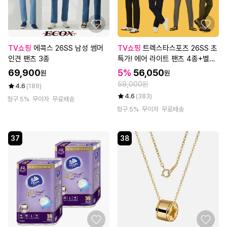
TV쇼핑
에콕스 26SS 남성 썸머
TV쇼핑
트렉스타스포츠 26SS 초
인견 팬츠 3종
특가! 에어 라이트 팬츠 4종+벨트
1종, 남성
69,900
5%
56,050
원
원
59,000원
4.6
(189)
4.6
(383)
청구 5%
무이자
무료배송
청구 5%
무이자
무료배송
37
38