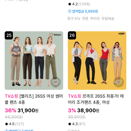
4.2
(1,058)
앱적립금 5,990원
청구 5%
쿠폰
무이자
무료배송
25
26
TV쇼핑
[벨리츠] 26SS 여성 썸머
TV쇼핑
르까프 26SS 최종가! 에
쿨 팬츠 4종
어리 조거팬츠 4종, 여성
36%
31,900
3%
38,900
원
원
49,900원
39,900원
4.5
(127)
4.3
(87)