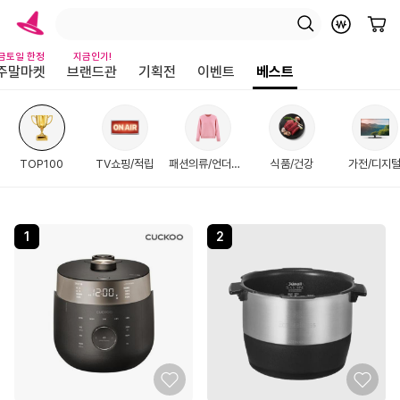
금토일 한정
지금인기!
주말마켓
브랜드관
기획전
이벤트
베스트
TOP100
TV쇼핑/적립
패션의류/언더웨어
식품/건강
가전/디지
1
2