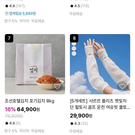
4.6
(167)
4.5
(115)
앱적립금 5,890원
무료배송
청구 5%
무이자
무료배송
7
8
조선호텔김치 포기김치 8kg
[5개세트] 샤르르 플리츠 햇빛차
단 팔토시 골프 운전 여유핏 쿨토
16%
64,900
원
시 (총 5세트/10P)_
29,900
원
76,900원
4.6
(5)
4.3
(32)
청구 5%
무이자
무료배송
무료배송