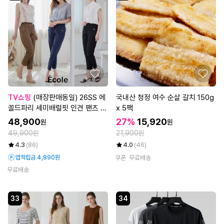
TV쇼핑
(매장판매동일) 26SS 에
국내산 청정 여수 순살 갈치 150g
꼴드파리 세미배럴핏 인견 팬츠 3
x 5팩
종
48,900
27%
15,920
원
원
49,900원
21,900원
4.3
(86)
4.0
(46)
앱적립금 4,890원
쿠폰
무료배송
무료배송
33
34