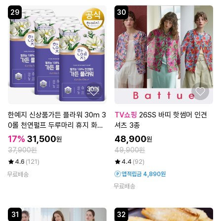
29
30
한예지 신상품가든 플라워 30m 3
TV쇼핑
26SS 바띠 핫썸머 인견
0롤 천연펄프 두루마리 휴지 화장
셔츠 3종
지 3팩
17%
31,500
48,900
원
원
37,900원
49,900원
4.6
(121)
4.4
(92)
무료배송
앱적립금 4,890원
무료배송
31
32