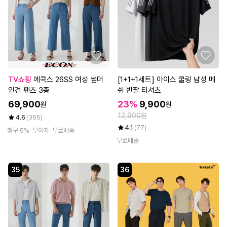
TV쇼핑
에콕스 26SS 여성 썸머
[1+1+1세트] 아이스 쿨링 남성 메
인견 팬츠 3종
쉬 반팔 티셔츠
69,900
23%
9,900
원
원
12,900원
4.6
(365)
4.1
(77)
청구 5%
무이자
무료배송
무료배송
35
36