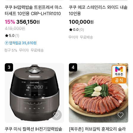
쿠쿠 IH압력밥솥 트윈프레셔 마스
쿠쿠 에코 스테인리스 와이드 내솥
터셰프 10인용 CRP-LHTR1010
10인용
15%
356,150
100,000
원
원
419,000원
0.0
(0)
5.0
(1)
무이자
무료배송
앱적립금 35,610원
청구 5%
무이자
무료배송
3
4
쿠쿠 미식 컬렉션 IH전기압력밥솥
[목우촌] 허브갈릭 훈제오리 슬라