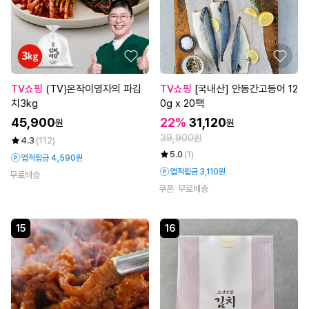
TV쇼핑
(TV)온작이영자의 파김
TV쇼핑
[국내산] 안동간고등어 12
치3kg
0g x 20팩
45,900
22%
31,120
원
원
39,900원
4.3
(112)
5.0
(1)
앱적립금 4,590원
앱적립금 3,110원
무료배송
쿠폰
무료배송
15
16