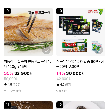
9
10
이동삼 순살죽염 안동간고등어 특
삼육두유 검은콩과 칼슘 60팩+삼
대 140g x 15팩
육20팩, 총80팩
35%
32,960
14%
36,900
원
원
50,900원
42,900원
4.5
(726)
4.7
(57)
쿠폰
무료배송
무료배송
11
12