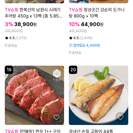
TV쇼핑
한복선의 남원식 시래기
TV쇼핑
정성곳간 강순의 도가니
추어탕 450g x 13팩 (총 5.85k
탕 800g × 10팩
g)
3%
38,900
10%
44,900
원
원
39,900원
49,900원
4.5
(1,015)
4.5
(2,846)
무료배송
앱적립금 4,490원
무료배송
19
20
TV쇼핑
[만블링] 한우 1++ 구이
국내산 손질 고등어 44쪽