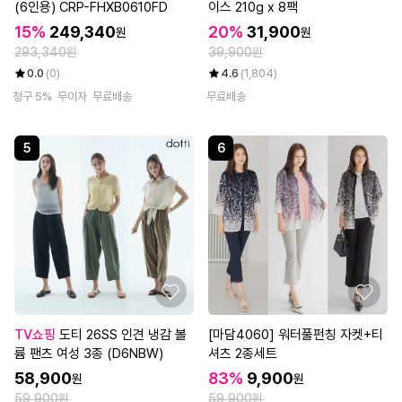
(6인용) CRP-FHXB0610FD
이스 210g x 8팩
15%
249,340
20%
31,900
원
원
293,340원
39,900원
0.0
(0)
4.6
(1,804)
청구 5%
무이자
무료배송
무료배송
5
6
TV쇼핑
도티 26SS 인견 냉감 볼
[마담4060] 워터풀펀칭 자켓+티
륨 팬츠 여성 3종 (D6NBW)
셔츠 2종세트
58,900
83%
9,900
원
원
59,900원
59,900원