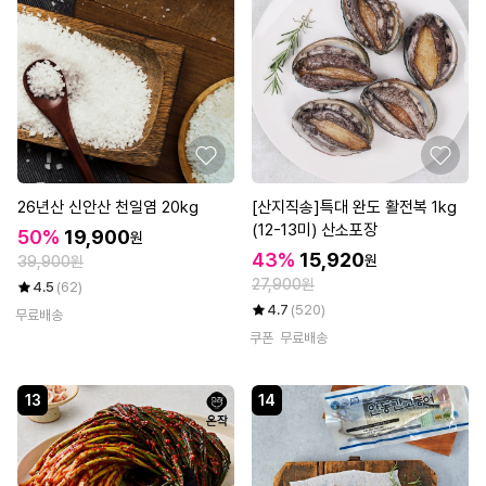
26년산 신안산 천일염 20kg
[산지직송]특대 완도 활전복 1kg
(12-13미) 산소포장
50%
19,900
원
43%
15,920
원
39,900원
27,900원
4.5
(62)
4.7
(520)
무료배송
쿠폰
무료배송
13
14