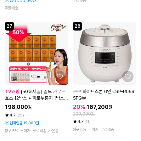
앱적립금 3,190원
무료배송
무료배송
27
28
TV쇼핑
[50％세일] 골드 카무트
쿠쿠 화이트스톤 6인 CRP-R069
효소 12박스 + 파로누룽지 1박스(1
5FGW
0봉) + 복부마사지기
198,000
20%
167,200
원
원
209,000원
4.7
(25)
4.7
(11)
앱적립금 19,800원
청구 5%
무이자
무료배송
청구 5%
무이자
무료배송
사은품