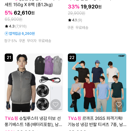
세트 150g X 8팩 (총1.2kg)
33%
19,920
원
5%
62,610
원
29,900원
65,900원
4.1
(9)
4.3
(7,916)
쿠폰
무료배송
앱적립금 6,260원
청구 5%
쿠폰
무이자
무료배송
21
22
TV쇼핑
슈틸루스터 냉감 터보 선
TV쇼핑
르까프 26SS 파격기획!
풍기베스트 1종(배터리포함), 남녀
기능성 냉감 반팔 티셔츠 7종, 남
공용 (ST-FV100)
성