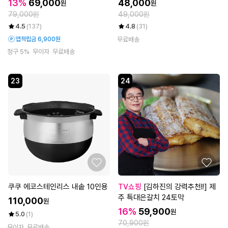
13%
69,000
48,000
원
원
79,000원
49,000원
4.5
(137)
4.8
(31)
앱적립금 6,900원
무료배송
청구 5%
무이자
무료배송
23
24
쿠쿠 에코스테인리스 내솥 10인용
TV쇼핑
[김하진의 강력추천!!] 제
주 특대은갈치 24토막
110,000
원
16%
59,900
원
5.0
(1)
70,900원
무이자
무료배송