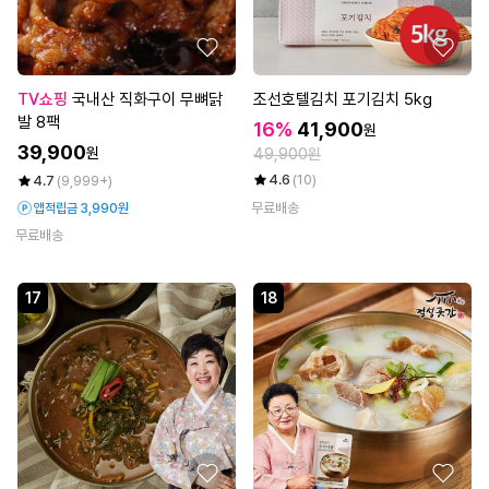
TV쇼핑
국내산 직화구이 무뼈닭
조선호텔김치 포기김치 5kg
발 8팩
16%
41,900
원
39,900
원
49,900원
4.6
(10)
4.7
(9,999+)
무료배송
앱적립금 3,990원
무료배송
17
18