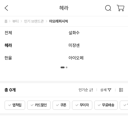
헤라
홈
뷰티
인기 브랜드관
아모레퍼시픽
전체
설화수
헤라
미쟝센
한율
아이오페
총
0
개
인기순
상세
앱적립
카드할인
쿠폰
무이자
무료배송