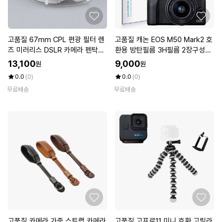
고품질 67mm CPL 편광 필터 렌
고품질 캐논 EOS M50 Mark2 호
즈 미러리스 DSLR 카메라 펜탁스
환용 방탄필름 3H필름 2장구성
(W7FD7D3)
(W7F6654)
13,100
9,000
원
원
0.0
(0)
0.0
(0)
무료배송
무료배송
고품질 카메라 가죽 스트랩 카메라
고품질 고프로11 미니 호환 고릴라