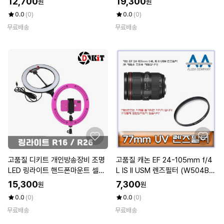
12,700
19,300
원
원
0.0
(0)
0.0
(0)
무료배송
무료배송
고품질 디키트 개인방송장비 조명
고품질 캐논 EF 24-105mm f/4
LED 링라이트 핸드폰마운트 셀카
L IS II USM 렌즈필터 (W504BC
LED (W2E61E8)
D)
15,300
7,300
원
원
0.0
(0)
0.0
(0)
무료배송
무료배송