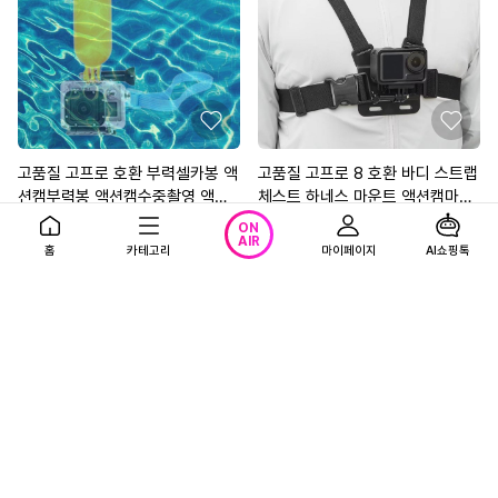
고품질 고프로 호환 부력셀카봉 액
고품질 고프로 8 호환 바디 스트랩
션캠부력봉 액션캠수중촬영 액션
체스트 하네스 마운트 액션캠마운
캠거치 (W34EB85)
트 (W4CE7F9)
5,500
11,300
원
원
ON
AIR
홈
카테고리
마이페이지
AI쇼핑톡
0.0
(0)
0.0
(0)
무료배송
무료배송