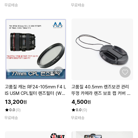
무료배송
무료배송
고품질 캐논 RF24-105mm F4 L
고품질 40.5mm 렌즈보관 관리
IS USM CPL필터 렌즈필터 (W5
뚜껑 카메라 렌즈 보호 캡 커버 캠
0231A)
코더 (W8061B6)
13,200
4,500
원
원
0.0
(0)
0.0
(0)
무료배송
무료배송