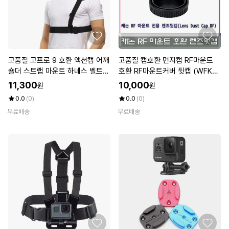
고품질 고프로 9 호환 액션캠 어깨
고품질 캡호환 먼지캡 RF마운트
숄더 스트랩 마운트 하네스 벨트
호환 RF마운트커버 뒷캡 (WFKH
(W77A1DE)
N4X)
11,300
10,000
원
원
0.0
(0)
0.0
(0)
무료배송
무료배송