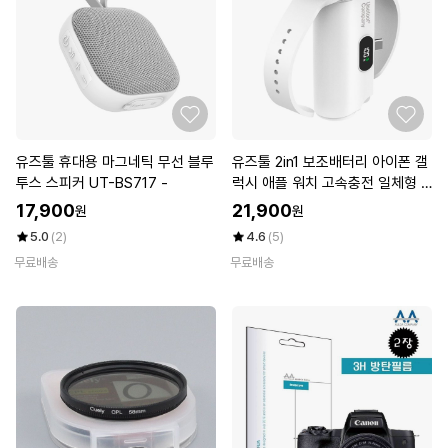
유즈툴 휴대용 마그네틱 무선 블루
유즈툴 2in1 보조배터리 아이폰 갤
투스 스피커 UT-BS717 -
럭시 애플 워치 고속충전 일체형 5
000mAh -
17,900
21,900
원
원
5.0
(2)
4.6
(5)
무료배송
무료배송