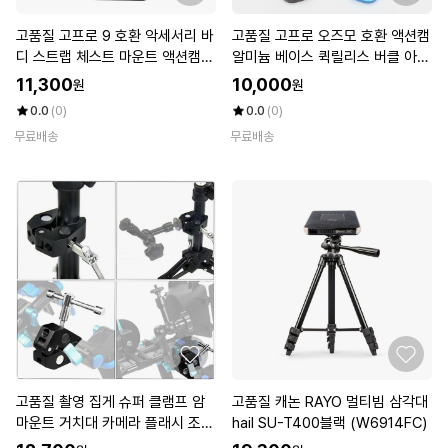
고품질 고프로 9 호환 악세서리 바
고품질 고프로 오즈모 호환 액션캠
디 스트랩 체스트 마운트 액션캠마
알미늄 베이스 퀵릴리스 버클 아이
운트 (W77A1A5)
언 (W4CE86B)
11,300
10,000
원
원
0.0
(0)
0.0
(0)
무료배송
무료배송
고품질 촬영 집게 슈퍼 클램프 암
고품질 캐논 RAYO 멀티빔 삼각대
마운트 거치대 카메라 플래시 조명
hail SU-T400블랙 (W6914FC)
(W4BDFE8)