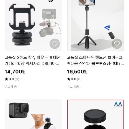
고품질 3헤드 핫슈 마운트 휴대폰
고품질 스마트폰 핸드폰 브이로그
카메라 확장 악세사리 DSLR마운
휴대용 삼각대 블루투스삼각대 (W
트 (W52FB90)
A20E09)
14,700
16,500
원
원
0.0
(0)
0.0
(0)
무료배송
무료배송