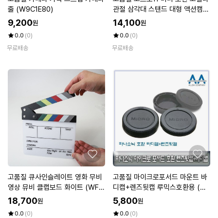
줄 (W9C1E80)
관절 삼각대 스탠드 대형 액션캠
(WB1351D)
9,200
14,100
원
원
0.0
(0)
0.0
(0)
무료배송
무료배송
고품질 큐사인슬레이트 영화 무비
고품질 마이크로포서드 마운트 바
영상 뮤비 클랩보드 화이트 (WFK
디캡+렌즈뒷캡 루믹스호환용 (W
ASIG)
50C672)
18,700
5,800
원
원
0.0
(0)
0.0
(0)