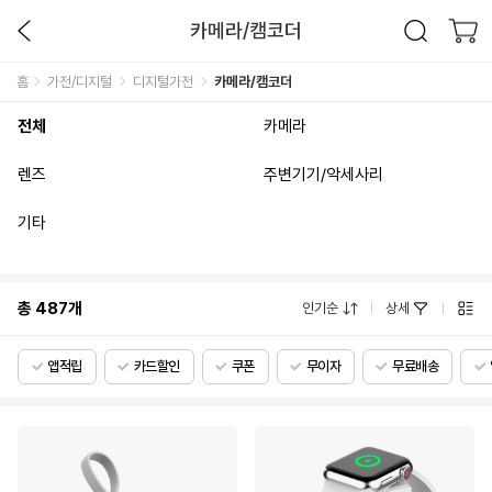
카메라/캠코더
홈
가전/디지털
디지털가전
카메라/캠코더
전체
카메라
렌즈
주변기기/악세사리
기타
총
487
개
인기순
상세
앱적립
카드할인
쿠폰
무이자
무료배송