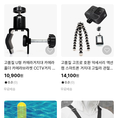
고품질 U형 카메라거치대 카메라
고품질 고프로 호환 악세서리 액션
홀더 카메라브라켓 CCTV거치 cc
캠 스마트폰 거치대 고릴라 관절
tv거치 (W2B00B7)
삼각대 (W77A170)
10,900
14,100
원
원
0.0
(0)
0.0
(0)
무료배송
무료배송