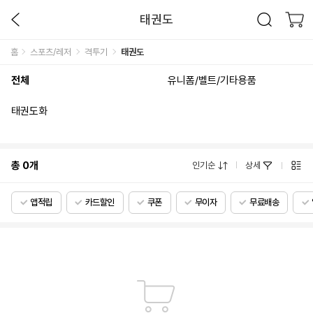
태권도
홈
스포츠/레저
격투기
태권도
전체
유니폼/벨트/기타용품
태권도화
총
0
개
인기순
상세
앱적립
카드할인
쿠폰
무이자
무료배송