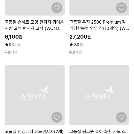
고품질 손하트 모양 편지지 귀여운
고품질 우진 2500 Premium 칼
사랑 고백 편지지 고백 (WC4D3
라명함봉투 연두 갑(10개입) (WF
D6)
KF84W)
6,100
27,200
원
원
0.0
(0)
0.0
(0)
무료배송
무료배송
고품질 댄싱베어 패드편지지(2개)
고품질 핑크풋 축하 화환 카드 스