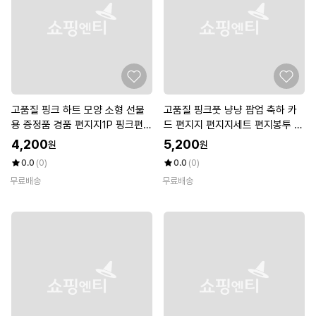
고품질 핑크 하트 모양 소형 선물
고품질 핑크풋 냥냥 팝업 축하 카
용 증정품 경품 편지지1P 핑크편지
드 편지지 편지지세트 편지봉투 군
지 (WBAFFCE)
인편지 (WBDF514)
4,200
5,200
원
원
0.0
(0)
0.0
(0)
무료배송
무료배송