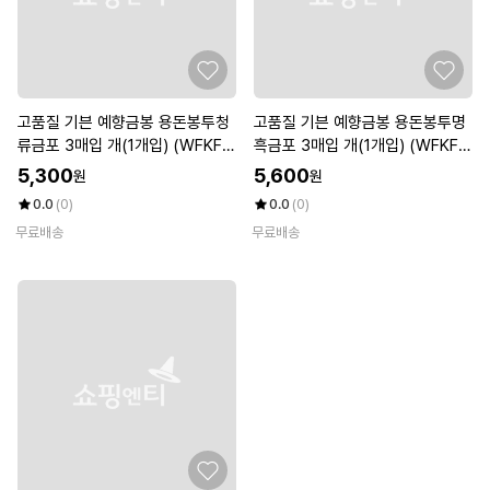
고품질 기븐 예향금봉 용돈봉투청
고품질 기븐 예향금봉 용돈봉투명
류금포 3매입 개(1개입) (WFKF8
흑금포 3매입 개(1개입) (WFKF8
51)
7I)
5,300
5,600
원
원
0.0
(0)
0.0
(0)
무료배송
무료배송