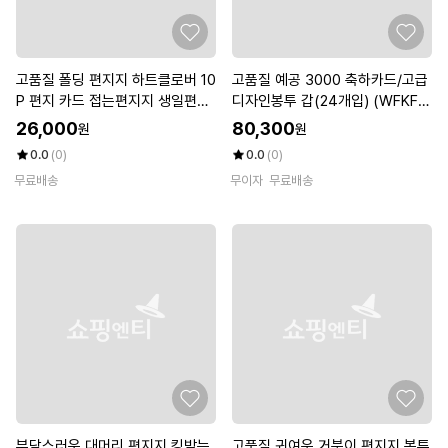
고품질 폴딩 편지지 하트클로버 10
고품질 예공 3000 축하카드/고급
P 편지 카드 접는편지지 생일편지
디자인봉투 갑(24개입) (WFKF8
지 (WBACC68)
3V)
26,000
80,300
원
원
0.0
(0)
0.0
(0)
무료배송
무이자
무료배송
부담스러운 대머리 편지지 킹받는
고품질 귀여운 거북이 편지지 봉투