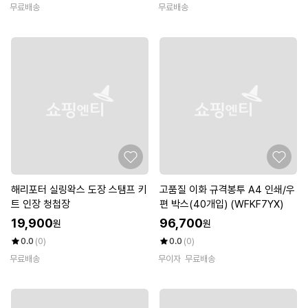
무료배송
무료배송
해리포터 실링왁스 도장 스탬프 키
고품질 이화 규격봉투 A4 인쇄/우
트 인장 청첩장
편 박스(40개입) (WFKF7YX)
19,900
96,700
원
원
0.0
(0)
0.0
(0)
무료배송
무이자
무료배송