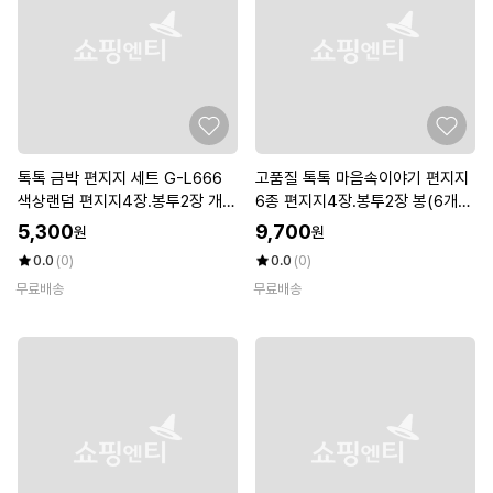
톡톡 금박 편지지 세트 G-L666
고품질 톡톡 마음속이야기 편지지
색상랜덤 편지지4장.봉투2장 개(1
6종 편지지4장.봉투2장 봉(6개
개입)
입) (WFKF824)
5,300
9,700
원
원
0.0
(0)
0.0
(0)
무료배송
무료배송