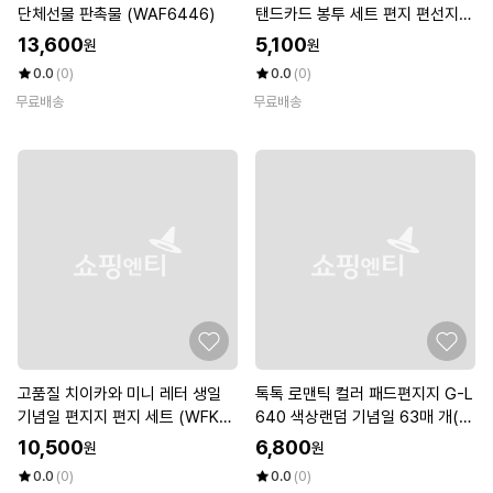
단체선물 판촉물 (WAF6446)
탠드카드 봉투 세트 편지 편선지
(WE8B9FB)
13,600
5,100
원
원
0.0
(0)
0.0
(0)
무료배송
무료배송
고품질 치이카와 미니 레터 생일
톡톡 로맨틱 컬러 패드편지지 G-L
기념일 편지지 편지 세트 (WFKE0
640 색상랜덤 기념일 63매 개(1
79)
개입)
10,500
6,800
원
원
0.0
(0)
0.0
(0)