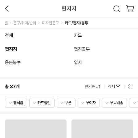
편지지
홈
문구/취미/반려
디자인문구
카드/편지/봉투
전체
카드
편지지
편지봉투
용돈봉투
엽서
총
37
개
인기순
상세
앱적립
카드할인
쿠폰
무이자
무료배송