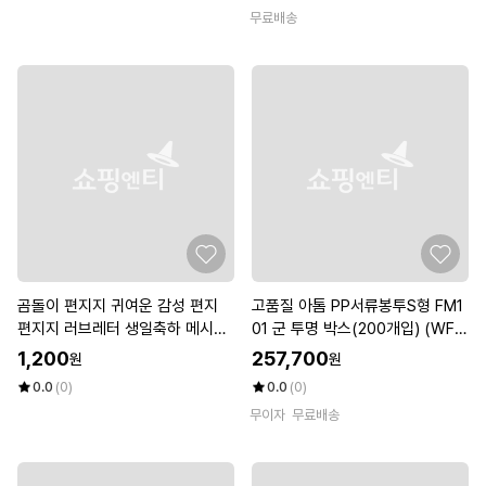
무료배송
곰돌이 편지지 귀여운 감성 편지
고품질 아톰 PP서류봉투S형 FM1
편지지 러브레터 생일축하 메시지
01 군 투명 박스(200개입) (WFK
우정 커플 이쁜 편지 편지지 편지
F7VZ)
1,200
257,700
원
원
봉투
0.0
(0)
0.0
(0)
무이자
무료배송