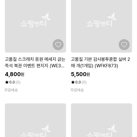
고품질 스크래치 응원 메세지 긁는
고품질 기븐 감사봉투혼합 실버 2
즉석 복권 이벤트 편지지 (WE37
매 개(1개입) (WFKF873)
3CB)
4,800
5,500
원
원
0.0
(0)
0.0
(0)
무료배송
무료배송