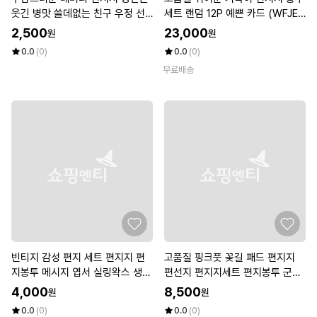
웃긴 병맛 쓸데없는 친구 우정 선
세트 랜덤 12P 예쁜 카드 (WFJE9
물 편지 메시지 메모 엽서
2M)
2,500
23,000
원
원
0.0
(0)
0.0
(0)
무료배송
빈티지 감성 편지 세트 편지지 편
고품질 핑크풋 꽃길 패드 편지지
지봉투 메시지 엽서 실링왁스 생일
편선지 편지지세트 편지봉투 군인
축하메시지 연애편지 손편지
편지 (W850C1C)
4,000
8,500
원
원
0.0
(0)
0.0
(0)