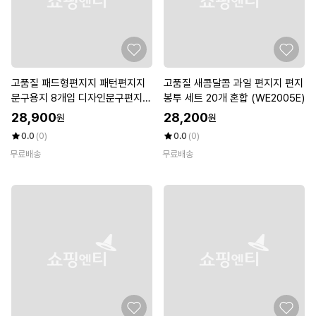
고품질 패드형편지지 패턴편지지
고품질 새콤달콤 과일 편지지 편지
문구용지 8개입 디자인문구편지지
봉투 세트 20개 혼합 (WE2005E)
(WFKDFZK)
28,900
28,200
원
원
0.0
(0)
0.0
(0)
무료배송
무료배송