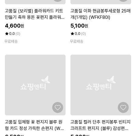
고품질 (보리별) 플라워카드 키트
고품질 이화 현금봉투세로형 25매
만들기 축하 용돈 꽃편지 플라워카
개(1개입) (WFKF80I)
드 (WE52F13)
4,600
5,100
원
원
0.0
(0)
0.0
(0)
무료배송
무료배송
고품질 입체형 꽃 편지지 블루 원
고품질 컬러 단추 편지봉투 빈티지
형 카드 정성 가득한 손편지 (WFK
크라프트 편지지 (블루) 감성편지
G2BB)
지 (WBA913E)