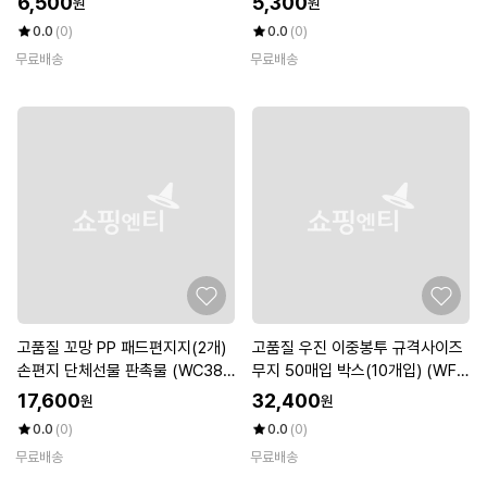
6,500
5,300
원
원
0.0
(0)
0.0
(0)
무료배송
무료배송
고품질 꼬망 PP 패드편지지(2개)
고품질 우진 이중봉투 규격사이즈
손편지 단체선물 판촉물 (WC380
무지 50매입 박스(10개입) (WFK
64)
F7WB)
17,600
32,400
원
원
0.0
(0)
0.0
(0)
무료배송
무료배송