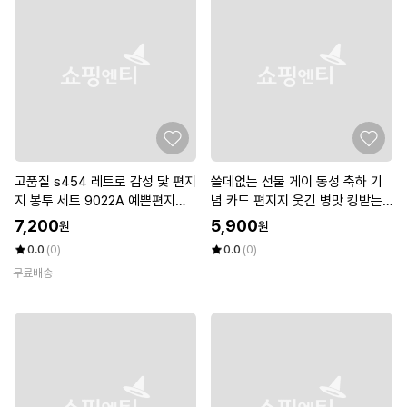
고품질 s454 레트로 감성 닻 편지
쓸데없는 선물 게이 동성 축하 기
지 봉투 세트 9022A 예쁜편지봉
념 카드 편지지 웃긴 병맛 킹받는
투 (WCB0967)
신박한 특별한 쓸모없는 남자친구
7,200
5,900
원
원
생일
0.0
(0)
0.0
(0)
무료배송