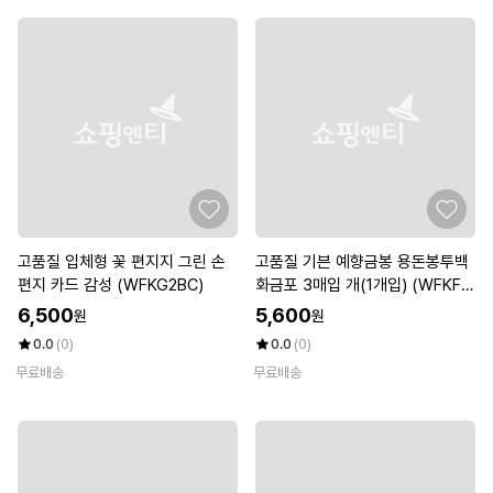
고품질 입체형 꽃 편지지 그린 손
고품질 기븐 예향금봉 용돈봉투백
편지 카드 감성 (WFKG2BC)
화금포 3매입 개(1개입) (WFKF8
5O)
6,500
5,600
원
원
0.0
(0)
0.0
(0)
무료배송
무료배송