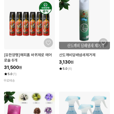
[유한양행]해피홈 바퀴제로 에어
산도깨비담배냄새제거제
로솔 6개
3,130
원
31,500
원
5.0
(6)
5.0
(1)
무료배송