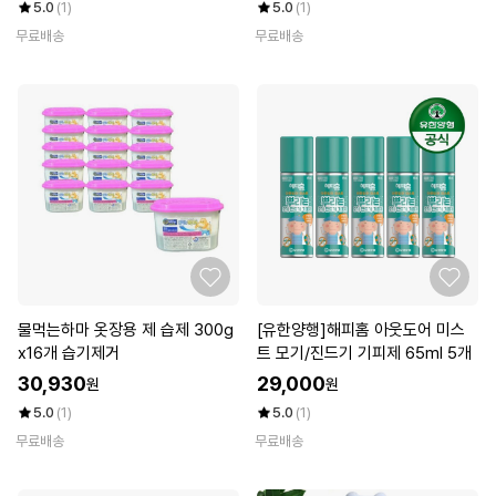
5.0
(1)
5.0
(1)
무료배송
무료배송
물먹는하마 옷장용 제 습제 300g
[유한양행]해피홈 아웃도어 미스
x16개 습기제거
트 모기/진드기 기피제 65ml 5개
30,930
29,000
원
원
5.0
(1)
5.0
(1)
무료배송
무료배송