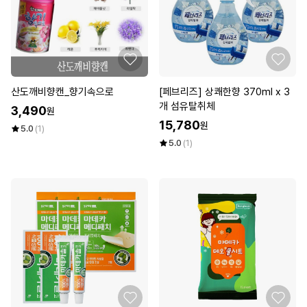
산도깨비향캔_향기속으로
[페브리즈] 상쾌한향 370ml x 3
개 섬유탈취체
3,490
원
15,780
원
5.0
(1)
5.0
(1)