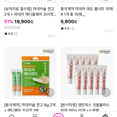
[상처치료 필수템] 마데카솔 연고
동국제약 마데카 데오 쿨시트 15매
2개 + 마데카 메디폼패치 프리컷
X 1개 총 15매__
2매*3개
51%
19,900
5,900
원
원
40,500원
4.6
(3)
광고
4.6
(3)
광고
[동국제약] 마데카솔 연고 8g 2개
[본사직영] 덴트릭스 잇몸플러스
+ 메디패치 프리컷 1매
치약 160g 10개 +쇼핑백