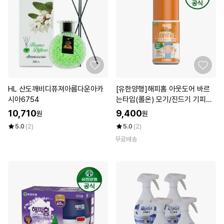
HL 산도깨비디퓨져아름다운아카
[유한양행]해피홈 아웃도어 바르
시아6754
는타입(롤온) 모기/진드기 기피제
50g
10,710
9,400
원
원
5.0
(2)
5.0
(2)
무료배송