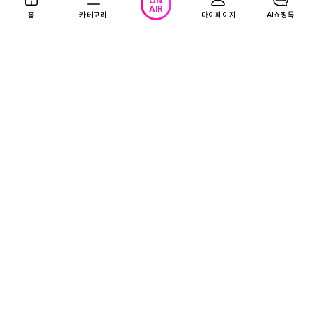
50%
9,900
61%
69,900
ON
원
원
AIR
홈
카테고리
마이페이지
AI쇼핑톡
19,900원
179,000원
5.0
(2)
4.6
(828)
광고
무이자
광고
[유한양행]해피홈 아웃도어 미스
[유한양행]해피홈 코드형 리퀴드
트 모기/진드기 기피제 65ml
훈증기+리필(45일)+리필 4입(18
0일분)
9,400
29,600
원
원
5.0
(1)
5.0
(1)
무료배송
무료배송