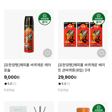
[유한양행]해피홈 바퀴제로 에어
[유한양행]해피홈 바퀴제로 베이
로솔
트 큰바퀴용(8입) 3개
9,000
29,900
원
원
5.0
(1)
5.0
(1)
무료배송
무료배송