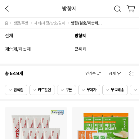
방향제
홈
생활/주방
세제/세정/방충/탈취
방향/살충/제습제/방향제
전체
방향제
제습제/제설제
탈취제
총
549
개
인기순
상세
앱적립
카드할인
쿠폰
무이자
무료배송