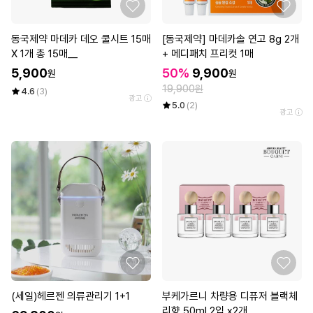
동국제약 마데카 데오 쿨시트 15매
[동국제약] 마데카솔 연고 8g 2개
X 1개 총 15매__
+ 메디패치 프리컷 1매
5,900
50%
9,900
원
원
19,900원
4.6
(3)
광고
5.0
(2)
광고
(세일)헤르젠 의류관리기 1+1
부케가르니 차량용 디퓨저 블랙체
리향 50ml 2입 x2개