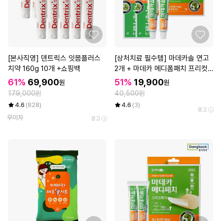
[본사직영] 덴트릭스 잇몸플러스
[상처치료 필수템] 마데카솔 연고
치약 160g 10개 +쇼핑백
2개 + 마데카 메디폼패치 프리컷
2매*3개
61%
69,900
51%
19,900
원
원
179,000원
40,500원
4.6
(828)
4.6
(3)
광고
무이자
광고