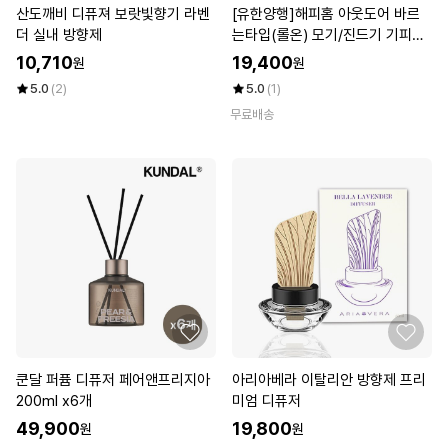
산도깨비 디퓨져 보랏빛향기 라벤
[유한양행]해피홈 아웃도어 바르
더 실내 방향제
는타입(롤온) 모기/진드기 기피제
50g 3개
10,710
19,400
원
원
5.0
(2)
5.0
(1)
무료배송
쿤달 퍼퓸 디퓨저 페어앤프리지아
아리아베라 이탈리안 방향제 프리
200ml x6개
미엄 디퓨저
49,900
19,800
원
원