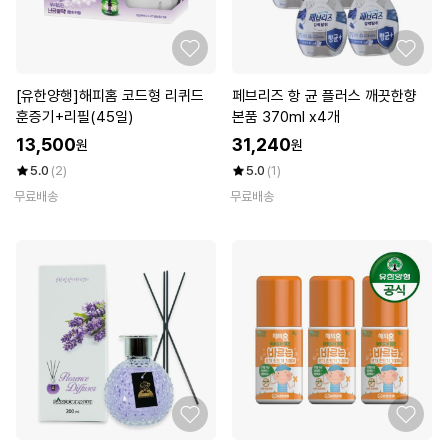
[유한양행]해피홈 코드형 리퀴드
페브리즈 항 균 플러스 깨끗한향
훈증기+리필(45일)
본품 370ml x4개
13,500
31,240
원
원
5.0
(2)
5.0
(1)
무료배송
무료배송