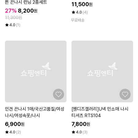
튼 끈나시 런닝 2종세트
11,500
원
27%
8,200
원
4.0
(4)
11,300원
무료배송
4.0
(1)
인견 끈나시 1매/국산고품질/여성
[웬디즈갤러리]U넥 민소매 나시
나시/여성속옷/나시
티셔츠 RTS104
6,900
7,800
원
원
4.0
(2)
4.0
(3)