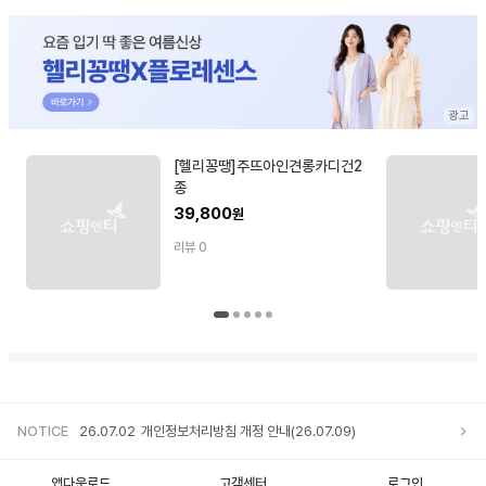
[헬리꽁땡]주뜨아인견롱카디건2
종
39,800
원
리뷰
0
NOTICE
26.07.02
개인정보처리방침 개정 안내(26.07.09)
앱다운로드
고객센터
로그인