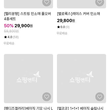
[헬리꽁땡] 스트링 민소매 풀오버
[벨로룩스]레이스 커버 민소매
4종세트
29,800
원
50%
29,900
원
0.0
(0)
59,800원
무료배송
4.0
(58)
무료배송
[웬디즈갤러리]베이직 기모 나시 L
[엘코코] 1+1+1 베이직 슬림나시