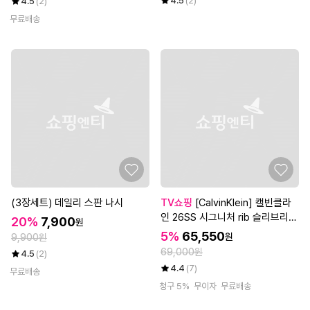
4.5
(2)
4.5
(2)
무료배송
(3장세트) 데일리 스판 나시
TV쇼핑
[CalvinKlein] 캘빈클라
인 26SS 시그니처 rib 슬리브리스
20%
7,900
원
3종 + 티셔츠 1종, 여성
5%
65,550
원
9,900원
69,000원
4.5
(2)
4.4
(7)
무료배송
청구 5%
무이자
무료배송