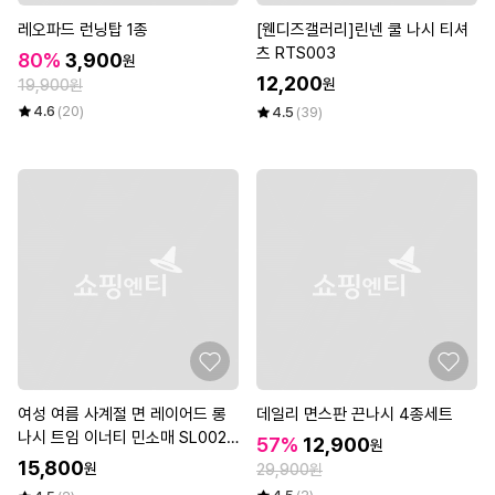
레오파드 런닝탑 1종
[웬디즈갤러리]린넨 쿨 나시 티셔
츠 RTS003
80%
3,900
원
12,200
원
19,900원
4.6
(20)
4.5
(39)
여성 여름 사계절 면 레이어드 롱
데일리 면스판 끈나시 4종세트
나시 트임 이너티 민소매 SL0022
57%
12,900
원
S 빅사이즈 루즈핏
15,800
원
29,900원