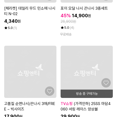
[체리캣] 데일리 무드 민소매 나시
포이 모달 나시 끈나시 3종세트
티 N-02
45%
14,900
원
4,340
원
26,900원
5.0
(4)
5.0
(1)
무료배송
방송 중 구매가능
고품질 순면나시/끈나시 3매/FRE
TV쇼핑
(가격인하) 25SS 마담4
E ~ 빅사이즈
060 셔링 레이스 앙상블
17,900
29,900
원
원