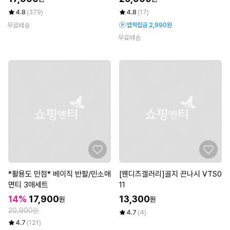
4.8
(379)
4.8
(17)
무료배송
앱적립금 2,990원
무료배송
*활용도 만점* 베이직 반팔/민소매
[웬디즈갤러리]골지 끈나시 VTS0
면티 3매세트
11
14%
17,900
13,300
원
원
20,900원
4.7
(4)
4.7
(121)