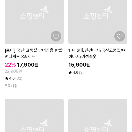
[포이] 국산 고품질 남녀공용 반팔
1 +1 2매/인견나시/국산고품질/여
면티셔츠 3종세트
성나시/여성속옷
22%
17,900
15,900
원
원
22,900원
4.6
(3)
4.6
(32)
무료배송