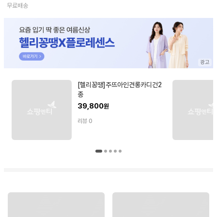
무료배송
[헬리꽁땡]주뜨아인견롱카디건2
종
39,800
원
리뷰
0