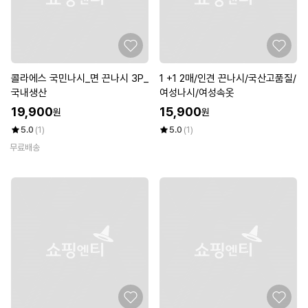
콜라에스 국민나시_면 끈나시 3P_
1 +1 2매/인견 끈나시/국산고품질/
국내생산
여성나시/여성속옷
19,900
15,900
원
원
5.0
(1)
5.0
(1)
무료배송