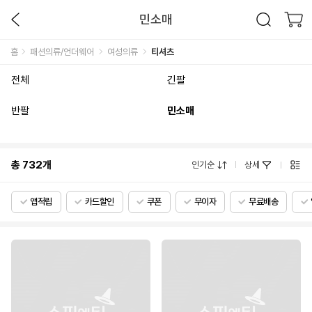
민소매
홈
패션의류/언더웨어
여성의류
티셔츠
전체
긴팔
반팔
민소매
총
732
개
인기순
상세
앱적립
카드할인
쿠폰
무이자
무료배송