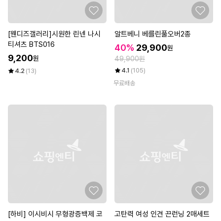
[웬디즈갤러리]시원한 린넨 나시
알트베니 베를린풀오버2종
티셔츠 BTS016
40%
29,900
원
9,200
원
49,900원
4.1
(105)
4.2
(13)
무료배송
[하비] 이시비시 무형광증백제 코
고탄력 여성 인견 끈런닝 2매세트