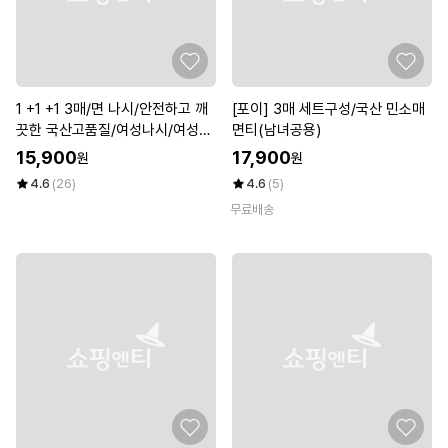
1 +1 +1 3매/면 나시/안전하고 깨
[포이] 3매 세트구성/국산 민소매
끗한 국산고품질/여성나시/여성속
면티(남녀공용)
옷
15,900
17,900
원
원
4.6
(26)
4.6
(5)
무료배송