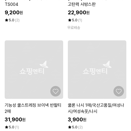
TS004
고탄력 사방스판
9,200
22,900
원
원
5.0
(2)
5.0
(1)
무료배송
기능성 쿨스트레칭 브이넥 반팔티
쿨론 나시 1매/국산고품질/여성나
2매
시/여성속옷/나시
31,900
3,900
원
원
5.0
(1)
5.0
(2)