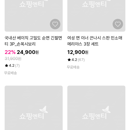
국내산 베이직 고밀도 순면 긴팔면
여성 면 이너 끈나시 스판 민소매
티 3P_손목시보리
메리야스 3장 세트
22%
24,900
12,900
원
원
31,900원
4.2
(67)
4.2
(7)
무료배송
무료배송