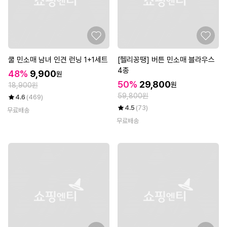
쿨 민소매 남녀 인견 런닝 1+1세트
[헬리꽁땡] 버튼 민소매 블라우스
4종
48%
9,900
원
50%
29,800
원
18,900원
59,800원
4.6
(469)
4.5
(73)
무료배송
무료배송