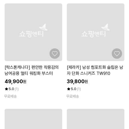
[락스톤캐나다] 편안한 착용감의
[제라카] 남성 컴포트화 슬립온 남
남여공용 멀티 워킹화 부스터
자 단화 스니커즈 TW910
49,900
39,800
원
원
5.0
(1)
5.0
(1)
무료배송
무료배송