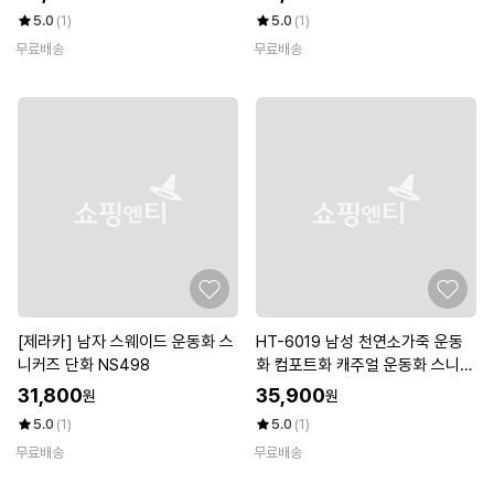
5.0
(1)
5.0
(1)
무료배송
무료배송
[제라카] 남자 스웨이드 운동화 스
HT-6019 남성 천연소가죽 운동
니커즈 단화 NS498
화 컴포트화 캐주얼 운동화 스니커
즈 활동화 효도화
31,800
35,900
원
원
5.0
(1)
5.0
(1)
무료배송
무료배송