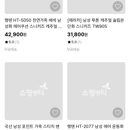
행텐 HT-5050 천연가죽 배색 남
[제라카] 남성 투톤 캐주얼 슬립온
성화 에어쿠션 스니커즈 캐주얼 컴
단화 스니커즈 TW905
포트화
42,900
31,800
원
원
5.0
(3)
5.0
(1)
무료배송
무료배송
국산 남성 포인트 가죽 스티치 밴
행텐 HT-2077 남성 에어 운동화