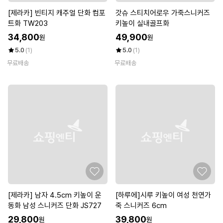
[제라카] 빈티지 캐주얼 단화 컴포
갓슈 스티치어로우 가죽스니커즈
트화 TW203
키높이 실내골프화
34,800
49,900
원
원
5.0
(1)
5.0
(1)
무료배송
무료배송
[제라카] 남자 4.5cm 키높이 운
[하루에]시루 키높이 여성 천연가
동화 남성 스니커즈 단화 JS727
죽 스니커즈 6cm
29,800
39,800
원
원