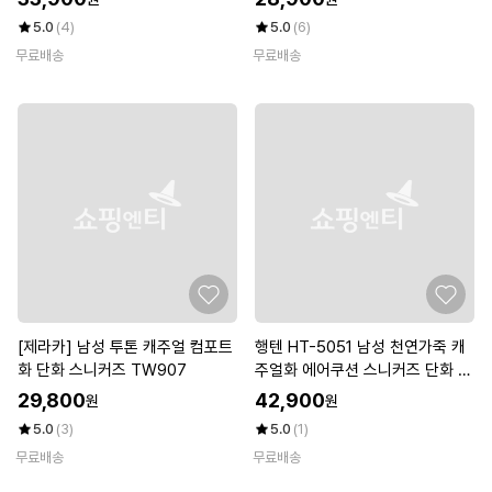
5.0
(4)
5.0
(6)
무료배송
무료배송
[제라카] 남성 투톤 캐주얼 컴포트
행텐 HT-5051 남성 천연가죽 캐
화 단화 스니커즈 TW907
주얼화 에어쿠션 스니커즈 단화 로
퍼
29,800
42,900
원
원
5.0
(3)
5.0
(1)
무료배송
무료배송