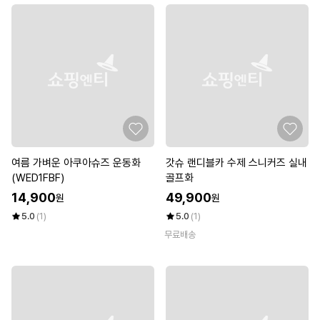
여름 가벼운 아쿠아슈즈 운동화
갓슈 랜디블카 수제 스니커즈 실내
(WED1FBF)
골프화
14,900
49,900
원
원
5.0
(1)
5.0
(1)
무료배송