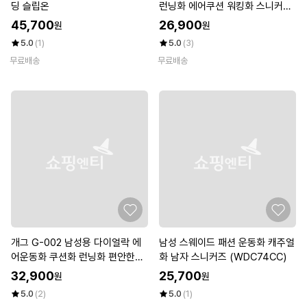
딩 슬립온
런닝화 에어쿠션 워킹화 스니커즈
캐주얼화
45,700
26,900
원
원
5.0
(1)
5.0
(3)
무료배송
무료배송
개그 G-002 남성용 다이얼락 에
남성 스웨이드 패션 운동화 캐주얼
어운동화 쿠션화 런닝화 편안한슈
화 남자 스니커즈 (WDC74CC)
즈
32,900
25,700
원
원
5.0
(2)
5.0
(1)