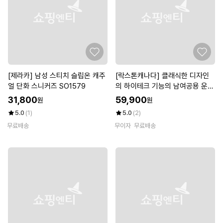
[제라카] 남성 스티치 슬립온 캐주
[락스톤캐나다] 클래식한 디자인
얼 단화 스니커즈 SO1579
의 하이테크 기능의 남여공용 운동
화 스트라바
31,800
59,900
원
원
5.0
(1)
5.0
(2)
무료배송
무이자
무료배송