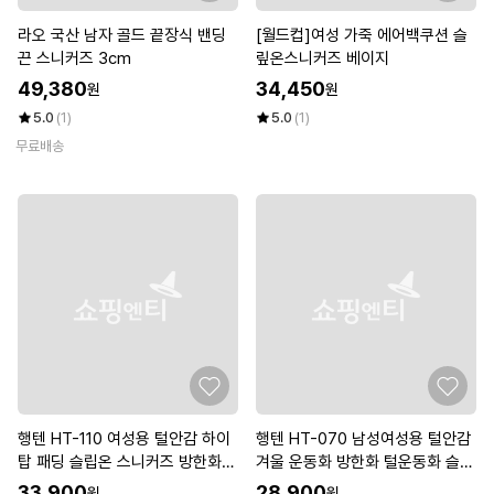
라오 국산 남자 골드 끝장식 밴딩
[월드컵]여성 가죽 에어백쿠션 슬
끈 스니커즈 3cm
맆온스니커즈 베이지
49,380
34,450
원
원
5.0
(1)
5.0
(1)
무료배송
행텐 HT-110 여성용 털안감 하이
행텐 HT-070 남성여성용 털안감
탑 패딩 슬립온 스니커즈 방한화
겨울 운동화 방한화 털운동화 슬립
단화
온 스니커즈
33,900
28,900
원
원