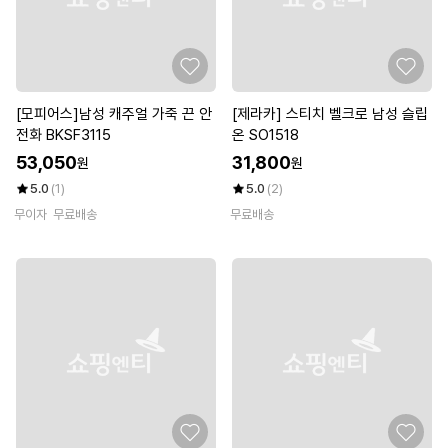
[모피어스]남성 캐주얼 가죽 끈 안
[제라카] 스티치 벨크로 남성 슬립
전화 BKSF3115
온 SO1518
53,050
31,800
원
원
5.0
(1)
5.0
(2)
무이자
무료배송
무료배송