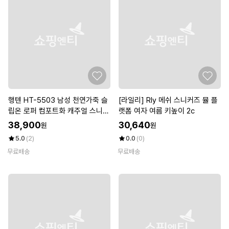
행텐 HT-5503 남성 천연가죽 슬
[라일리] Rly 메쉬 스니커즈 뮬 플
립온 로퍼 컴포트화 캐주얼 스니커
랫폼 여자 여름 키높이 2c
즈 단화
38,900
30,640
원
원
5.0
(2)
0.0
(0)
무료배송
무료배송