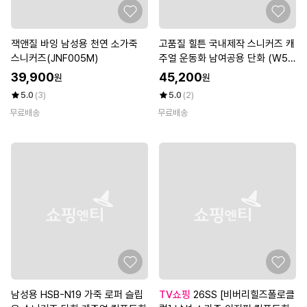
잭앤질 바잉 남성용 천연 소가죽
고품질 힐튼 국내제작 스니커즈 캐
스니커즈(JNF005M)
주얼 운동화 남여공용 단화 (W50
40D6)
39,900
45,200
원
원
5.0
(3)
5.0
(2)
무료배송
무료배송
남성용 HSB-N19 가죽 로퍼 슬립
TV쇼핑
26SS [비버리힐즈폴로클