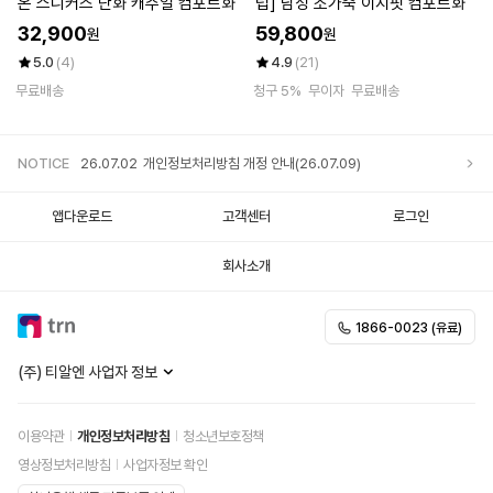
온 스니커즈 단화 캐주얼 컴포트화
럽] 남성 소가죽 이지핏 컴포트화
32,900
59,800
원
원
5.0
(4)
4.9
(21)
무료배송
청구 5%
무이자
무료배송
NOTICE
26.07.02
개인정보처리방침 개정 안내(26.07.09)
앱다운로드
고객센터
로그인
회사소개
1866-0023 (유료)
(주) 티알엔 사업자 정보
이용약관
개인정보처리방침
청소년보호정책
영상정보처리방침
사업자정보 확인