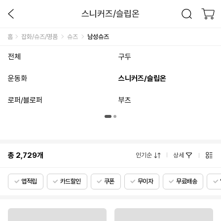
스니커즈/슬립온
홈
잡화/슈즈/명품
슈즈
남성슈즈
전체
구두
운동화
스니커즈/슬립온
로퍼/블로퍼
부츠
총
2,729
개
인기순
상세
앱적립
카드할인
쿠폰
무이자
무료배송