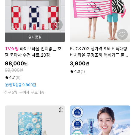
일시품절
TV쇼핑
라이프타올 먼지없는 호
BUCK703 땡가격 SALE 특대형
텔 코마사 수건 세트 20장
비치타올 구명조끼 래쉬가드 물놀
이용품 비치타올 대형비치타올 물
98,000
3,900
원
원
수건
99,000원
4.0
(1)
4.7
(9)
앱적립금 9,800원
청구 5%
무이자
무료배송