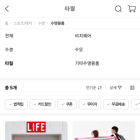
타월
홈
스포츠/레저
수영
수영용품
전체
비치웨어
수경
수모
타월
기타수영용품
총
5
개
인기순
상세
앱적립
카드할인
쿠폰
무이자
무료배송