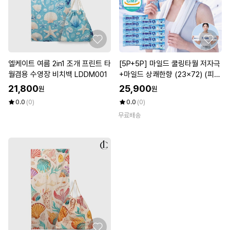
엘케이트 여름 2in1 조개 프린트 타
[5P+5P] 마일드 쿨링타월 저자극
월겸용 수영장 비치백 LDDM001
+마일드 상쾌한향 (23x72) (피부
온도 즉시감소 -9도)_
21,800
25,900
원
원
0.0
(0)
0.0
(0)
무료배송