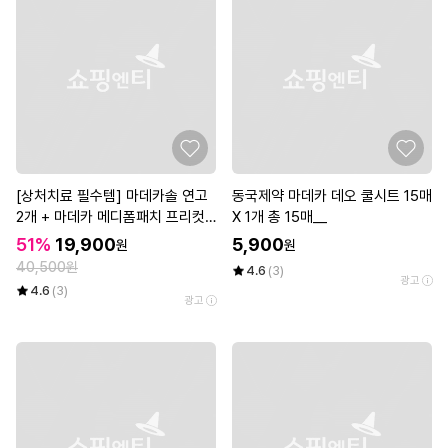
[상처치료 필수템] 마데카솔 연고
동국제약 마데카 데오 쿨시트 15매
2개 + 마데카 메디폼패치 프리컷
X 1개 총 15매__
2매*3개
51%
19,900
5,900
원
원
40,500원
4.6
(3)
광고
4.6
(3)
광고