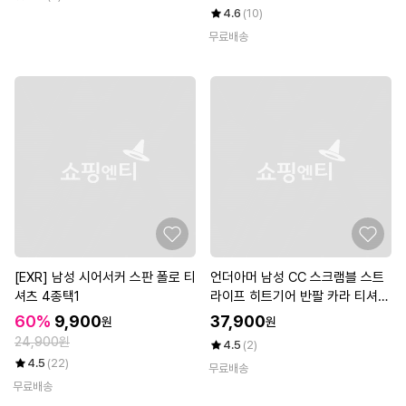
4.6
(10)
무료배송
[EXR] 남성 시어서커 스판 폴로 티
언더아머 남성 CC 스크램블 스트
셔츠 4종택1
라이프 히트기어 반팔 카라 티셔츠
골프웨어 1323455-407
60%
9,900
37,900
원
원
24,900원
4.5
(2)
4.5
(22)
무료배송
무료배송