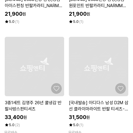
아이스펀칭 반팔카라티_NARMM
원포인트 반팔카라티_NARMMTS
TS027
026
21,900
21,900
원
원
5.0
(1)
5.0
(1)
3종1세트 김영주 26년 쿨냉감 반
[국내발송] 아디다스 남성 D2M 삼
팔사방스판티셔츠
선 클라이마라이트 반팔 티셔츠-C
E4024
33,400
31,500
원
원
5.0
(2)
5.0
(1)
무료배송
무료배송