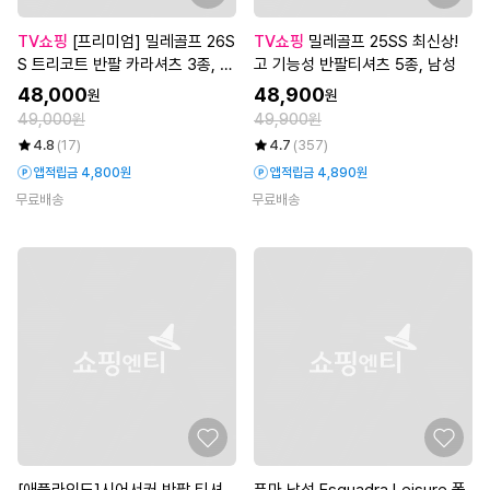
TV쇼핑
[프리미엄] 밀레골프 26S
TV쇼핑
밀레골프 25SS 최신상!
S 트리코트 반팔 카라셔츠 3종, 남
고 기능성 반팔티셔츠 5종, 남성
성
48,000
48,900
원
원
49,000원
49,900원
4.8
(17)
4.7
(357)
앱적립금 4,800원
앱적립금 4,890원
무료배송
무료배송