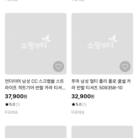
언더아머 남성 CC 스크램블 스트
푸마 남성 멀티 폴리 폴로 쿨셀 카
라이프 히트기어 반팔 카라 티셔츠
라 반팔 티셔츠 509358-10
골프웨어 1323455-013
37,900
32,900
원
원
5.0
(1)
5.0
(1)
무료배송
무료배송