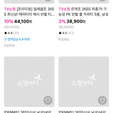
TV쇼핑
[프리미엄] 밀레골프 26S
TV쇼핑
르까프 26SS 최종가! 기
S 최신상! 에어터치 메시 반팔 티
능성 PK 반팔 쿨 카라티 5종, 남성
셔츠 5종 세트, 남성
10%
44,100
3%
38,900
원
원
49,000원
39,900원
4.8
(30)
4.5
(47)
앱적립금 4,410원
무료배송
무료배송
[DENNIS] 26SS신상 남성)냉감
[DENNIS] 26SS신상 남성)냉감