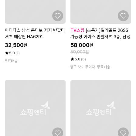
아디다스 남성 콘디보 저지 반팔티
TV쇼핑
[초특가]밀레골프 26SS
셔츠 매장판 HA6291
기능성 아이스 반팔셔츠 3종, 남성
32,500
58,000
원
원
59,000원
5.0
(1)
5.0
(6)
무료배송
청구 5%
무이자
무료배송