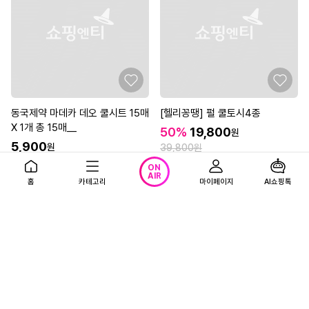
동국제약 마데카 데오 쿨시트 15매
[헬리꽁땡] 펄 쿨토시4종
X 1개 총 15매__
50%
19,800
원
5,900
원
39,800원
3.6
(3)
4.6
(3)
ON
광고
AIR
무료배송
홈
카테고리
마이페이지
AI쇼핑톡
광고