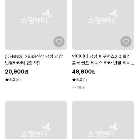
[DENNIS] 26SS신상 남성 냉감
언더아머 남성 퍼포먼스2.0 컬러
반팔카라티 2종 택1
블록 골프 테니스 카라 반팔 티셔
츠 1355492-608
20,900
49,900
원
원
5.0
(5)
5.0
(1)
무료배송