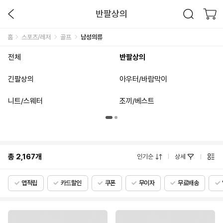
반팔상의
홈
스포츠/레저
골프
남성의류
전체
반팔상의
긴팔상의
아우터/바람막이
니트/스웨터
조끼/베스트
총
2,167
개
인기순
상세
앱적립
카드할인
쿠폰
무이자
무료배송