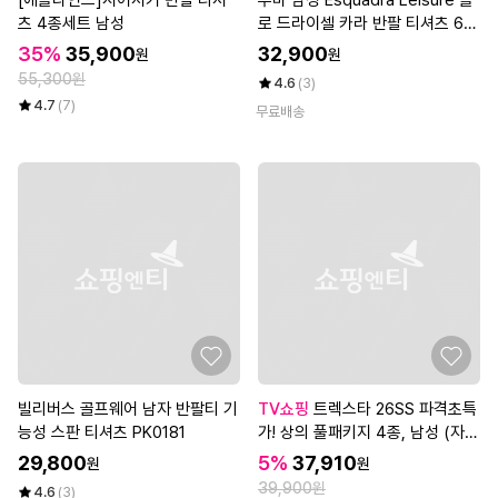
[애플라인드]시어서커 반팔 티셔
푸마 남성 Esquadra Leisure 폴
츠 4종세트 남성
로 드라이셀 카라 반팔 티셔츠 65
4385-23
35%
35,900
32,900
원
원
55,300원
4.6
(3)
4.7
(7)
무료배송
빌리버스 골프웨어 남자 반팔티 기
TV쇼핑
트렉스타 26SS 파격초특
능성 스판 티셔츠 PK0181
가! 상의 풀패키지 4종, 남성 (자켓
+베스트+티셔츠+파우치)
29,800
5%
37,910
원
원
39,900원
4.6
(3)