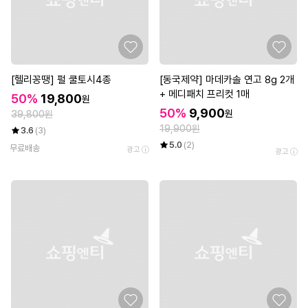
[헬리꽁땡] 펄 쿨토시4종
[동국제약] 마데카솔 연고 8g 2개
+ 메디패치 프리컷 1매
50%
19,800
원
50%
9,900
원
39,800원
19,900원
3.6
(3)
5.0
(2)
무료배송
광고
광고