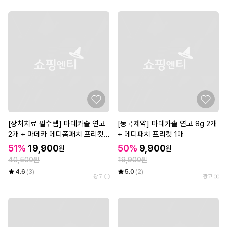
[상처치료 필수템] 마데카솔 연고
[동국제약] 마데카솔 연고 8g 2개
2개 + 마데카 메디폼패치 프리컷
+ 메디패치 프리컷 1매
2매*3개
51%
19,900
50%
9,900
원
원
40,500원
19,900원
4.6
(3)
5.0
(2)
광고
광고