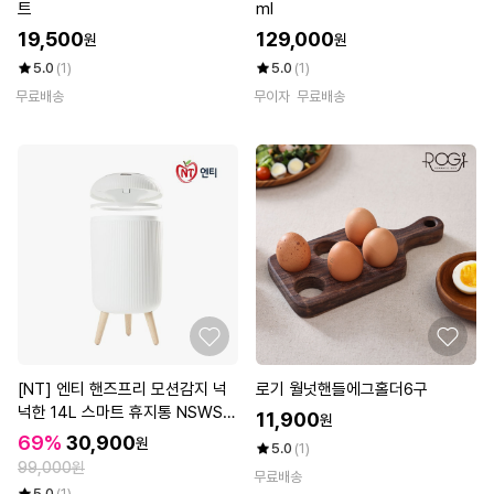
트
ml
19,500
129,000
원
원
5.0
(1)
5.0
(1)
무료배송
무이자
무료배송
[NT] 엔티 핸즈프리 모션감지 넉
로기 월넛핸들에그홀더6구
넉한 14L 스마트 휴지통 NSWS-1
11,900
원
400
69%
30,900
원
5.0
(1)
99,000원
무료배송
5.0
(1)