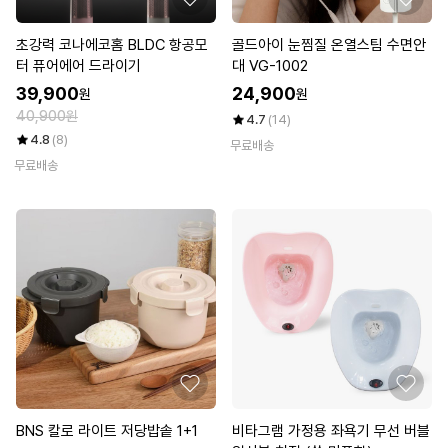
초강력 코나에코홈 BLDC 항공모
골드아이 눈찜질 온열스팀 수면안
터 퓨어에어 드라이기
대 VG-1002
39,900
24,900
원
원
40,900원
4.7
(14)
4.8
(8)
무료배송
무료배송
BNS 칼로 라이트 저당밥솥 1+1
비타그램 가정용 좌욕기 무선 버블