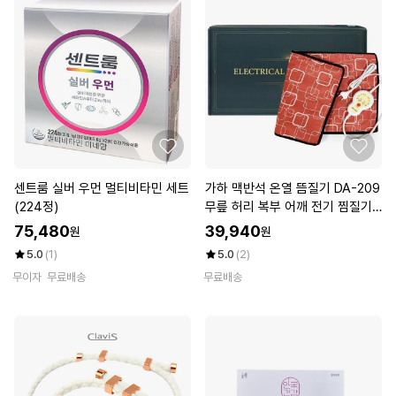
센트룸 실버 우먼 멀티비타민 세트
가하 맥반석 온열 뜸질기 DA-209
(224정)
무릎 허리 복부 어깨 전기 찜질기
D
75,480
39,940
원
원
5.0
(1)
5.0
(2)
무이자
무료배송
무료배송