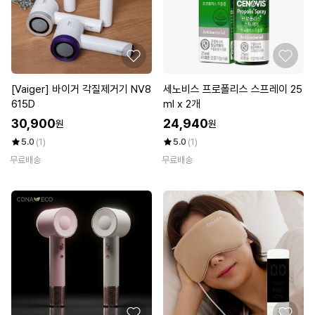
[Vaiger] 바이거 각질제거기 NV8
세노비스 프로폴리스 스프레이 25
615D
ml x 2개
30,900
24,940
원
원
5.0
(1)
5.0
(1)
무료배송
무료배송