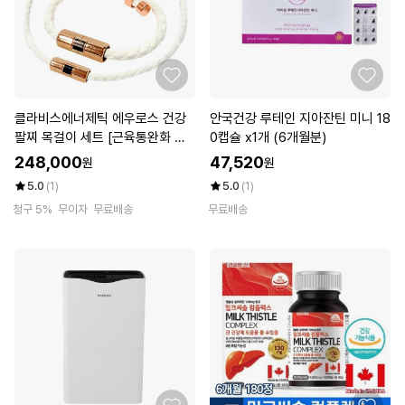
클라비스에너제틱 에우로스 건강
안국건강 루테인 지아잔틴 미니 18
팔찌 목걸이 세트 [근육통완화 의
0캡슐 x1개 (6개월분)
료기기]
248,000
47,520
원
원
5.0
(1)
5.0
(1)
청구 5%
무이자
무료배송
무료배송