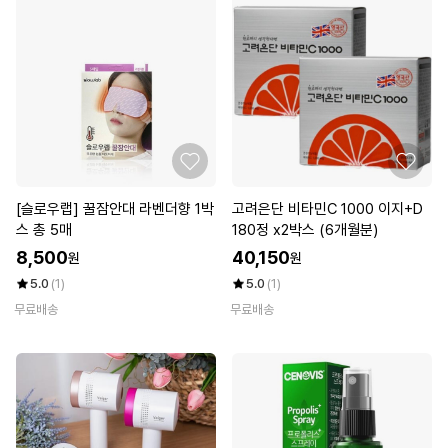
[슬로우랩] 꿀잠안대 라벤더향 1박
고려은단 비타민C 1000 이지+D
스 총 5매
180정 x2박스 (6개월분)
8,500
40,150
원
원
5.0
(1)
5.0
(1)
무료배송
무료배송