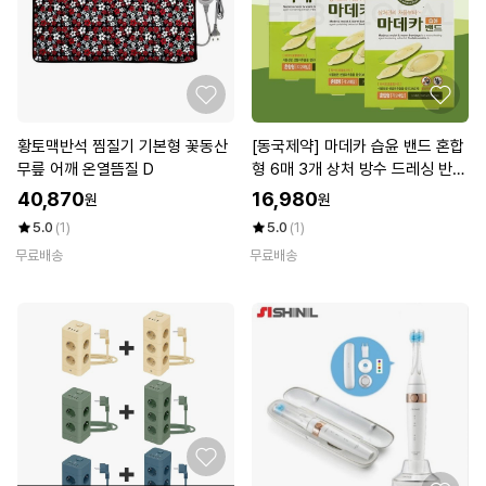
황토맥반석 찜질기 기본형 꽃동산
[동국제약] 마데카 습윤 밴드 혼합
무릎 어깨 온열뜸질 D
형 6매 3개 상처 방수 드레싱 반창
고 마데카솔
40,870
16,980
원
원
5.0
(1)
5.0
(1)
무료배송
무료배송