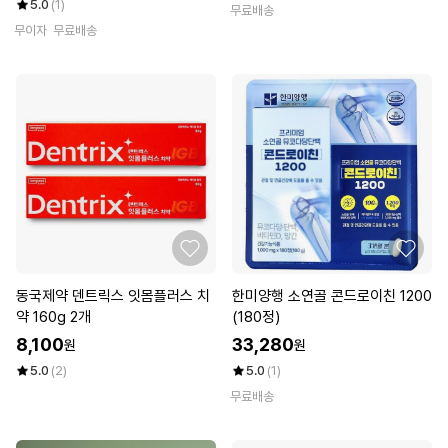
5.0
(1)
무료배송
무이자
무료배송
동국제약 덴트릭스 잇몸플러스 치
한미양행 소연골 콘드로이친 1200
약 160g 2개
(180정)
8,100
33,280
원
원
5.0
(2)
5.0
(1)
무료배송