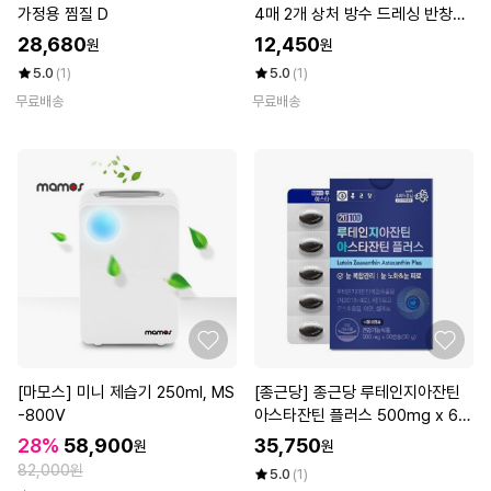
가정용 찜질 D
4매 2개 상처 방수 드레싱 반창고
마데카솔
28,680
12,450
원
원
5.0
(1)
5.0
(1)
무료배송
무료배송
[마모스] 미니 제습기 250ml, MS
[종근당] 종근당 루테인지아잔틴
-800V
아스타잔틴 플러스 500mg x 60
캡슐 x 1 눈건강 올인원케어 비건
28%
58,900
35,750
원
원
초임계
82,000원
5.0
(1)