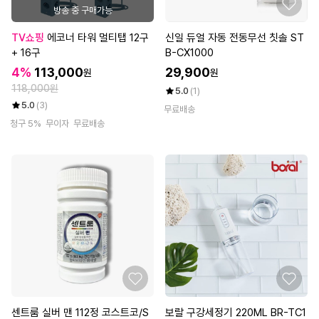
방송 중 구매가능
TV쇼핑
에코너 타워 멀티탭 12구
신일 듀얼 자동 전동무선 칫솔 ST
+ 16구
B-CX1000
4%
113,000
29,900
원
원
118,000원
5.0
(1)
5.0
(3)
무료배송
청구 5%
무이자
무료배송
센트룸 실버 맨 112정 코스트코/S
보랄 구강세정기 220ML BR-TC1