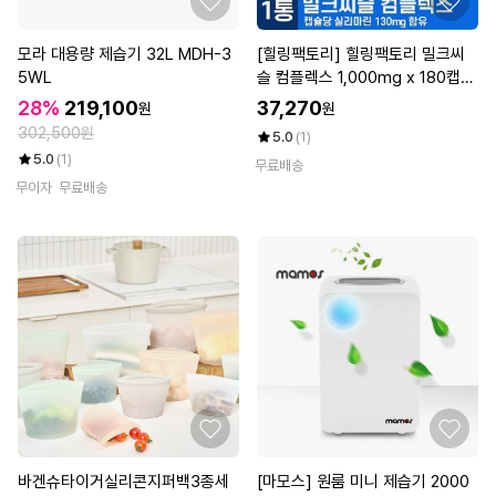
모라 대용량 제습기 32L MDH-3
[힐링팩토리] 힐링팩토리 밀크씨
5WL
슬 컴플렉스 1,000mg x 180캡슐
실리마린 비타민 A B 아연 엽산
28%
219,100
37,270
원
원
302,500원
5.0
(1)
5.0
(1)
무료배송
무이자
무료배송
바겐슈타이거실리콘지퍼백3종세
[마모스] 원룸 미니 제습기 2000