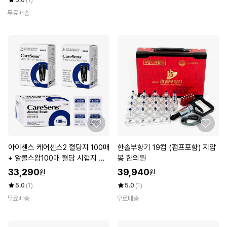
무료배송
아이센스 케어센스2 혈당지 100매
한솔부항기 19컵 (펌프포함) 지압
+ 알콜스왑100매 혈당 시험지 검
봉 한의원
사지 D
33,290
39,940
원
원
5.0
(1)
5.0
(1)
무료배송
무료배송