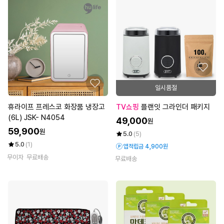
일시품절
휴라이프 프레스코 화장품 냉장고
TV쇼핑
플랜잇 그라인더 패키지
(6L) JSK- N4054
49,000
원
59,900
원
5.0
(5)
5.0
(1)
앱적립금 4,900원
무이자
무료배송
무료배송