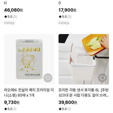
H
0
46,080
17,900
원
원
5.0
(2)
5.0
(2)
무료배송
무료배송
라오메뜨 전설의 패치 프리미엄 미
프리한 자동 센서 휴지통 6L [주방
니(소형) 60매 x 1개
싱크대 문 서랍 다용도 걸이 쓰레
기통]
9,730
39,800
원
원
5.0
(1)
5.0
(1)