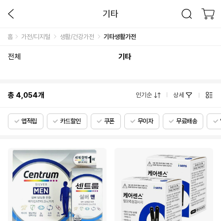
기타
홈
가전/디지털
생활/건강가전
기타생활가전
전체
기타
총
4,054
개
인기순
상세
앱적립
카드할인
쿠폰
무이자
무료배송