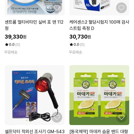
센트룸 멀티비타민 실버 포 맨 112
케어센스2 혈당시험지 100매 검사
정
스트립 측정 D
39,330
30,730
원
원
0.0
(0)
0.0
(0)
무료배송
무료배송
셀프닥터 적외선 조사기 GM-543
[동국제약] 마데카 습윤 밴드 대형