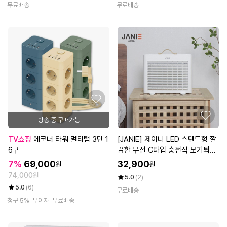
무료배송
무료배송
방송 중 구매가능
TV쇼핑
에코너 타워 멀티탭 3단 1
[JANIE] 제이니 LED 스탠드형 깔
6구
끔한 무선 C타입 충전식 모기퇴치
기 JN-241BK
7%
69,000
32,900
원
원
74,000원
5.0
(2)
5.0
(6)
무료배송
청구 5%
무이자
무료배송