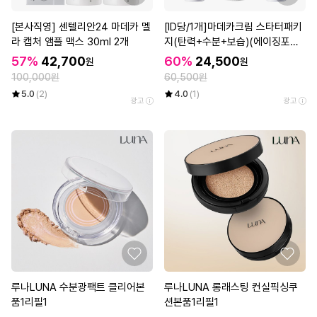
[본사직영] 센텔리안24 마데카 멜
[ID당/1개]마데카크림 스타터패키
라 캡처 앰플 맥스 30ml 2개
지(탄력+수분+보습)(에이징포커
스15ml+더마데카크림15ml+하이
57%
42,700
60%
24,500
원
원
드라카밍15ml
100,000원
60,500원
5.0
(2)
4.0
(1)
광고
광고
루나LUNA 수분광팩트 클리어본
루나LUNA 롱래스팅 컨실픽싱쿠
품1리필1
션본품1리필1