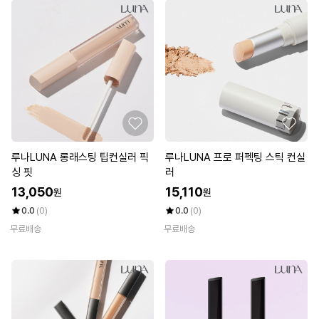
루나LUNA 롱래스팅 팁컨실러 픽
루나LUNA 프로 퍼펙팅 스틱 컨실
싱 핏
러
13,050
15,110
원
원
0.0
(0)
0.0
(0)
무료배송
무료배송