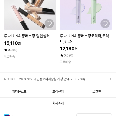
루나LUNA 롱래스팅 팁컨실러
루나LUNA,롱래스팅코렉터,코렉
터,컨실러
15,110
원
12,180
원
0.0
(0)
0.0
(0)
무료배송
무료배송
NOTICE
26.07.02
개인정보처리방침 개정 안내(26.07.09)
앱다운로드
고객센터
로그인
회사소개