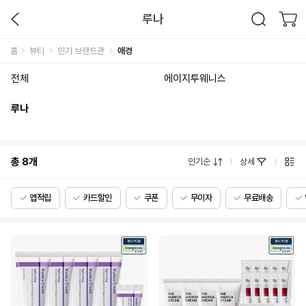
루나
홈
뷰티
인기 브랜드관
애경
전체
에이지투웨니스
루나
총
8
개
인기순
상세
앱적립
카드할인
쿠폰
무이자
무료배송