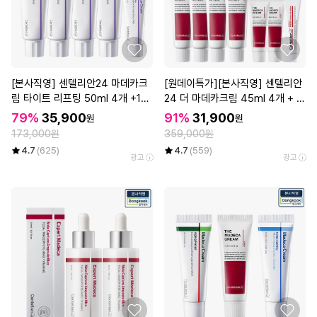
[본사직영] 센텔리안24 마데카크
[원데이특가][본사직영] 센텔리안
림 타이트 리프팅 50ml 4개 +15
24 더 마데카크림 45ml 4개 + 1
ml 1개
5ml 2개 + 1ml 10매 + 인텐스 리
79%
35,900
91%
31,900
원
원
프팅 아이크림 15ml
173,000원
359,000원
4.7
(625)
4.7
(559)
광고
광고