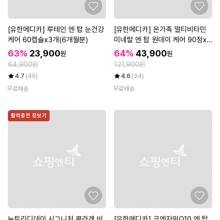
[유한메디카] 루테인 엔 탑 눈건강
[유한메디카] 온가족 멀티비타민
케어 60캡슐x3개(6개월분)
미네랄 엔 탑 원데이 케어 90정x4
개(12개월분)
63%
23,900
64%
43,900
원
원
64,900원
121,900원
4.7
(49)
4.6
(34)
무료배송
무료배송
활력충전 장보기
뉴트리디데이 시그니처 콜라겐 비
[유한메디카] 코엔자임Q10 엔 탑