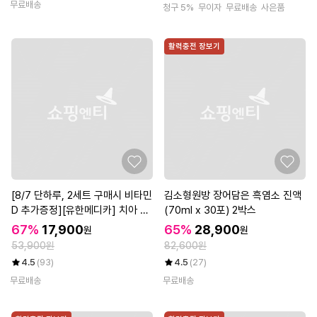
무료배송
청구 5%
무이자
무료배송
사은품
활력충전 장보기
[8/7 단하루, 2세트 구매시 비타민
김소형원방 장어담은 흑염소 진액
D 추가증정][유한메디카] 치아 엔
(70ml x 30포) 2박스
탑 덴티 플러스 60정x3개(6개월)
67%
17,900
65%
28,900
원
원
53,900원
82,600원
4.5
(93)
4.5
(27)
무료배송
무료배송