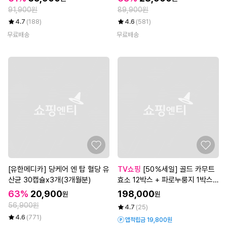
91,900원
89,900원
4.7
(188)
4.6
(581)
무료배송
무료배송
[유한메디카] 당케어 엔 탑 혈당 유
TV쇼핑
[50％세일] 골드 카무트
산균 30캡슐x3개(3개월분)
효소 12박스 + 파로누룽지 1박스(1
0봉) + 복부마사지기
63%
20,900
198,000
원
원
56,900원
4.7
(25)
4.6
(771)
앱적립금 19,800원