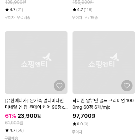
138,900원
155,900원
4.7
(21)
4.7
(118)
무이자
무료배송
무이자
무료배송
[유한메디카] 온가족 멀티비타민
닥터린 알부민 골드 프리미엄 100
미네랄 엔 탑 원데이 케어 90정x2
0mg 60정 6개/mjc
개(6개월분)
61%
23,900
97,700
원
원
61,900원
0.0
(0)
4.7
(58)
무이자
무료배송