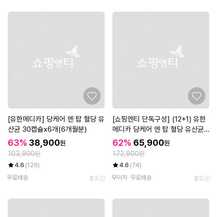
[유한메디카] 당케어 엔 탑 혈당 유
[쇼핑엔티 단독구성] (12+1) 유한
산균 30캡슐x6개(6개월분)
메디카 당케어 엔 탑 혈당 유산균
30캡슐 총 13개(13개월분)
63%
38,900
62%
65,900
원
원
103,900원
172,900원
4.6
(129)
4.6
(74)
무료배송
무이자
무료배송
광고
광고