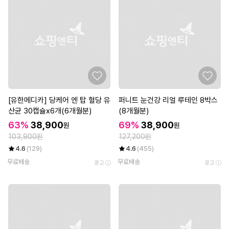
[유한메디카] 당케어 엔 탑 혈당 유
퍼니트 눈건강 리얼 루테인 8박스
산균 30캡슐x6개(6개월분)
(8개월분)
63%
38,900
69%
38,900
원
원
103,900원
127,200원
4.6
(129)
4.6
(455)
무료배송
무료배송
광고
광고