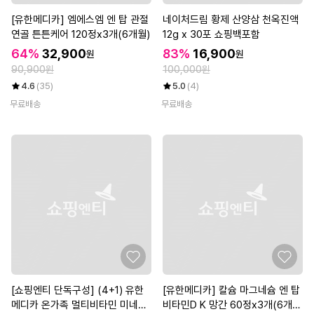
[유한메디카] 엠에스엠 엔 탑 관절
네이처드림 황제 산양삼 천옥진액
연골 튼튼케어 120정x3개(6개월)
12g x 30포 쇼핑백포함
64%
32,900
83%
16,900
원
원
90,900원
100,000원
4.6
(35)
5.0
(4)
무료배송
무료배송
[쇼핑엔티 단독구성] (4+1) 유한
[유한메디카] 칼슘 마그네슘 엔 탑
메디카 온가족 멀티비타민 미네랄
비타민D K 망간 60정x3개(6개월