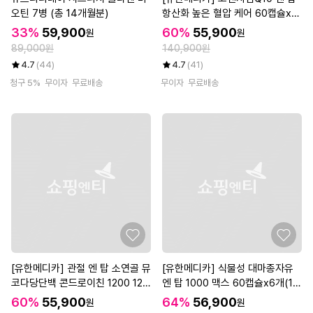
오틴 7병 (총 14개월분)
항산화 높은 혈압 케어 60캡슐x6
개(12개월)
33%
59,900
60%
55,900
원
원
89,000원
140,900원
4.7
(44)
4.7
(41)
청구 5%
무이자
무료배송
무이자
무료배송
[유한메디카] 관절 엔 탑 소연골 뮤
[유한메디카] 식물성 대마종자유
코다당단백 콘드로이친 1200 120
엔 탑 1000 맥스 60캡슐x6개(12
정x3개(6개월)
개월)
60%
55,900
64%
56,900
원
원