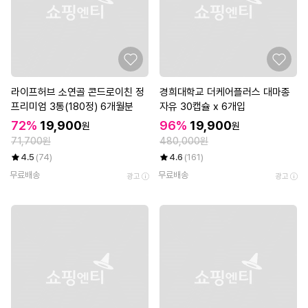
라이프허브 소연골 콘드로이친 정
경희대학교 더케어플러스 대마종
프리미엄 3통(180정) 6개월분
자유 30캡슐 x 6개입
72%
19,900
96%
19,900
원
원
71,700원
480,000원
4.5
(74)
4.6
(161)
무료배송
무료배송
광고
광고