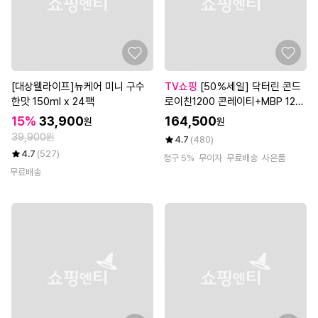
[대상웰라이프]뉴케어 미니 구수
TV쇼핑
[50％세일] 닥터린 콘드
한맛 150ml x 24팩
로이친1200 콘레이티+MBP 12개
월분 + 비타민K2 2박스
15%
33,900
164,500
원
원
39,900원
4.7
(480)
4.7
(527)
청구 5%
무이자
무료배송
사은품
무료배송