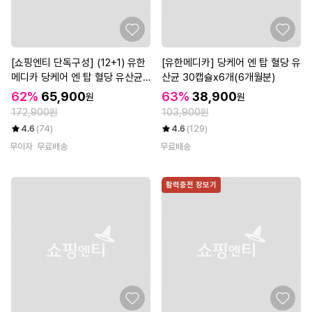
[쇼핑엔티 단독구성] (12+1) 유한
[유한메디카] 당케어 엔 탑 혈당 유
메디카 당케어 엔 탑 혈당 유산균
산균 30캡슐x6개(6개월분)
30캡슐 총 13개(13개월분)
62%
65,900
63%
38,900
원
원
172,900원
103,900원
4.6
(74)
4.6
(129)
무이자
무료배송
무료배송
활력충전 장보기