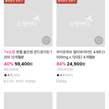
활력충전 장보기
활력충전 장보기
TV쇼핑
콴첼 올인원 콘드로이친 1
라이프허브 멀티바이타민 4세트(1
200 12개월분
500mg x 120포) 4개월분
40%
59,400
84%
24,900
원
원
99,000원
159,600원
4.7
(183)
4.7
(441)
청구 5%
무이자
무료배송
무료배송