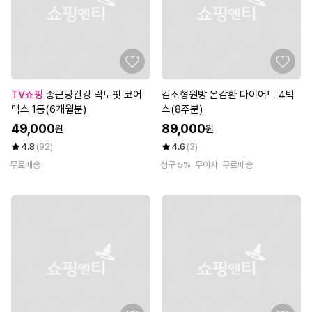
TV쇼핑
종근당건강 락토핏 코어
김소형원방 온감환 다이어트 4박
맥스 1통(6개월분)
스(8주분)
49,000
89,000
원
원
4.8
(92)
4.6
(3)
무료배송
청구 5%
무이자
무료배송