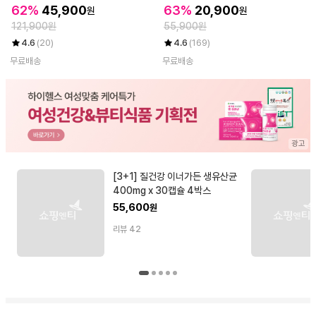
엔 탑 원데이 90정 총 5개(15개월
분)
62%
45,900
63%
20,900
원
원
분)
121,900원
55,900원
4.6
(20)
4.6
(169)
무료배송
무료배송
[3+1] 질건강 이너가든 생유산균
400mg x 30캡슐 4박스
55,600
원
리뷰
42