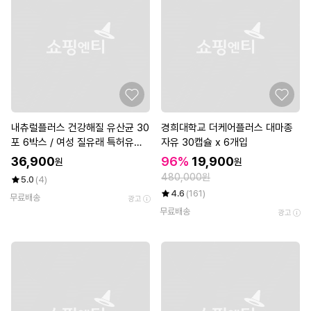
내츄럴플러스 건강해질 유산균 30
경희대학교 더케어플러스 대마종
포 6박스 / 여성 질유래 특허유산
자유 30캡슐 x 6개입
균 아연 함유
36,900
96%
19,900
원
원
480,000원
5.0
(4)
4.6
(161)
무료배송
광고
무료배송
광고