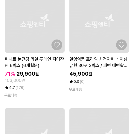
퍼니트 눈건강 리얼 루테인 지아잔
일양약품 프라임 차전자피 식이섬
틴 6박스 (6개월분)
유환 30포 3박스 / 쾌변 배변활동
원활 콜레스테롤개선
71%
29,900
45,900
원
원
103,000원
0.0
(0)
4.7
(176)
무료배송
무료배송