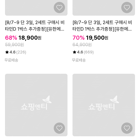
[8/7~9 단 3일, 2세트 구매시 비
[8/7~9 단 3일, 2세트 구매시 비
타민D 1박스 추가증정][유한메디
타민D 1박스 추가증정][유한메디
카] 리포좀 비타민C 엔 탑 항산화
카] 징코 플러스 엔 탑 혈행 기억력
68%
18,900
70%
19,500
원
원
면역 케어 60정x3개(6개월)
케어 60정x3개(6개월분)
59,900원
64,900원
4.6
(226)
4.6
(669)
무료배송
무료배송