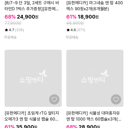
[8/7~9 단 3일, 2세트 구매시 비
[유한메디카] 마그네슘 엔 탑 400
타민D 1박스 추가증정][유한메디
맥스 90정x2개(6개월분)
카] 코엔자임Q10 엔 탑 항산화 높
68%
24,900
61%
18,900
원
원
은 혈압 케어 60캡슐x3개(6개월)
77,900원
48,900원
4.7
(335)
4.6
(371)
무료배송
무료배송
[유한메디카] 초임계 rTG 알티지
[유한메디카] 식물성 대마종자유
오메가3 엔 탑 식물성 캡슐 60캡
엔 탑 1000 맥스 60캡슐x3개(6
슐x3개(6개월)
개월)
61%
35,900
68%
28,900
원
원