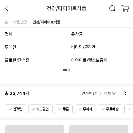
건강/다이어트식품
홈
식품/건강
건강/다이어트식품
전체
유산균
루테인
비타민/콜라겐
프로틴/단백질
다이어트/헬스보충제
총
23,744
개
인기순
상세
앱적립
카드할인
쿠폰
무이자
무료배송