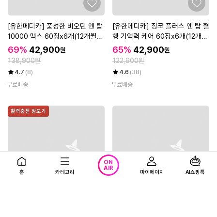
[유한메디카] 풍성한 비오틴 엔 탑
[유한메디카] 징코 플러스 엔 탑 혈
10000 맥스 60정x6개(12개월
행 기억력 케어 60정x6개(12개
분)
월)
69%
42,900
65%
42,900
원
원
138,900원
122,900원
4.7
(8)
4.6
(38)
무료배송
무료배송
활력충전 장보기
ON
AIR
홈
카테고리
마이페이지
AI쇼핑톡
메디트리 고려 홍삼정 365 스틱 1
[광동] 눈건강 루테인 지아잔틴 12