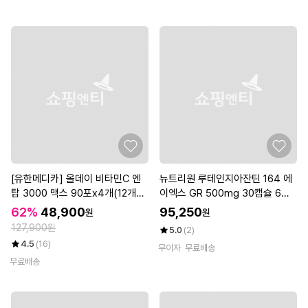
[유한메디카] 올데이 비타민C 엔
뉴트리원 루테인지아잔틴 164 에
탑 3000 맥스 90포x4개(12개월
이엑스 GR 500mg 30캡슐 6박
분)
스 /wb
62%
48,900
95,250
원
원
127,900원
5.0
(2)
4.5
(16)
무이자
무료배송
무료배송