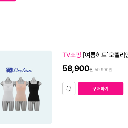
2
TV쇼핑
[여름히트]오렐리안
0
판
58,900
원가격
원
59,900
원
8
매
가
6
4
구매하기
알
림
9
1
2