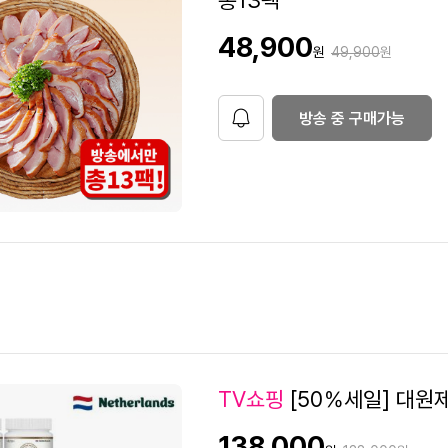
총13팩
1
판
48,900
원가격
원
49,900
원
1
매
가
2
6
방송 중 구매가능
알
림
9
6
2
TV쇼핑
[50％세일] 대원제
7
판
138,000