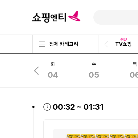
추천!
전체 카테고리
TV쇼핑
이
전
슬
월
화
수
목
라
03
04
05
0
이
이
드
전
슬
라
이
방송시간
00:32 ~ 01:31
드