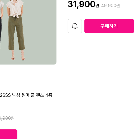
판
31,900
원가격
원
49,900
원
9
매
가
6
6
구매하기
알
림
3
1
5
 26SS 남성 썸머 쿨 팬츠 4종
9,900
원