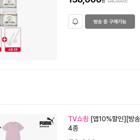
원가격
원
138,000
원
9
매
가
6
7
방송 중 구매가능
알
림
2
3
7
2
TV쇼핑
[앱10%할인][방
7
4종
8