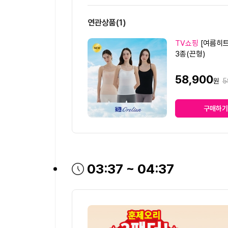
연관상품
(1)
상
TV쇼핑
[여름히
품
3종(끈형)
명
판
58,900
원
원
5
매
가
가
격
구매하기
방송시간
03:37 ~ 04:37