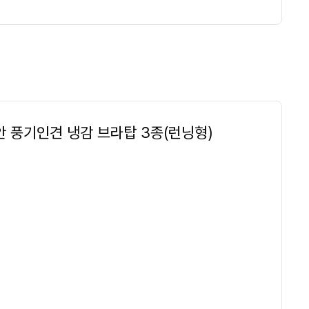
 풍기인견 냉감 브라탑 3종(런닝형)