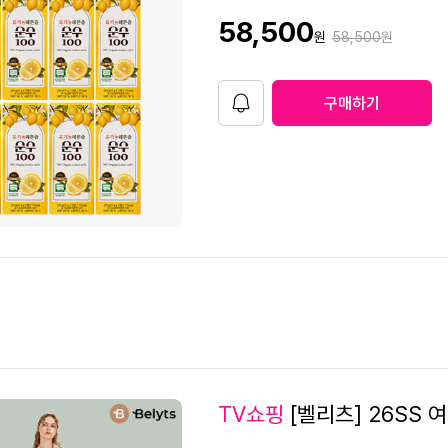
8
판
58,500
원가격
원
58,500
원
3
매
가
2
3
구매하기
알
림
9
0
8
2
TV쇼핑
[벨리츠] 26SS 
7