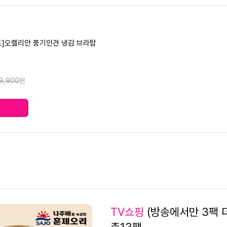
트]오렐리안 풍기인견 냉감 브라탑
9,900
원
2
TV쇼핑
(방송에서만 3팩 더
5