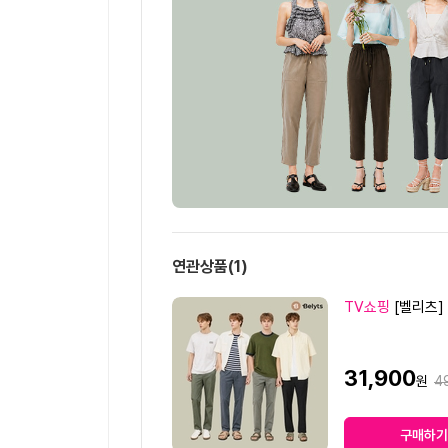
연관상품
(1)
상
TV쇼핑
[벨리츠]
품
명
판
31,900
원
원
4
매
가
가
격
구매하기