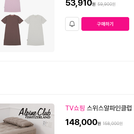
판
53,910
원가격
원
59,900
원
4
매
가
3
4
구매하기
알
림
5
4
2
TV쇼핑
스위스알파인클럽 
7
판
148,000
원가격
원
158,000
원
9
매
가