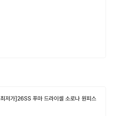
송최저가]26SS 푸마 드라이셀 소로나 원피스