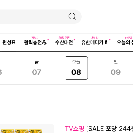
장보기
20%쿠폰
3일장
+혜택
편성표
활력충전💪
수산대전
유한메디카💊
오늘의
금
오늘
일
6
07
08
09
2
TV쇼핑
[SALE 포당 24