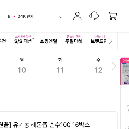
5
2026년햇고추가루
ico-
new
펼
6
24K 반지
치
검
down
ico-
기
색
7
24K순금귀걸이할인
어
ico-
up
자
스타일셀렉션
금토일 한정
지금인기!
추천
S/S 패션
쇼핑엔딜
주말마켓
브랜드관
기획전
세
다
8
끈티팬티
up
ico-
히
음
보
슬
9
동국제약마데카크림
월
화
수
기
new
ico-
라
10
11
12
이
다
10
리포좀글루타치온
드
음
down
ico-
슬
11
맥주효모샴푸
라
ico-
up
이
드
12
양배추즙
up
ico-
13
여성풍기인견블라우스
new
ico-
4원꼴] 유기농 레몬즙 순수100 16박스
14
완도왕특대전복
기