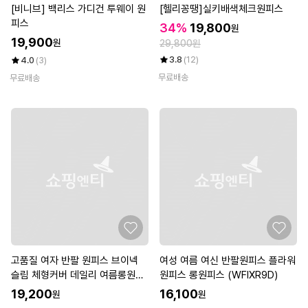
[비니브] 백리스 가디건 투웨이 원
[헬리꽁땡]실키배색체크원피스
피스
34%
19,800
원
19,900
원
29,800원
3.8
(12)
4.0
(3)
무료배송
무료배송
고품질 여자 반팔 원피스 브이넥
여성 여름 여신 반팔원피스 플라워
슬림 체형커버 데일리 여름롱원피
원피스 롱원피스 (WFIXR9D)
스 (W8AF103)
19,200
16,100
원
원