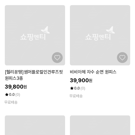
[헬리꽁땡]썸머플로럴인견루즈핏
비비아체 자수 순면 원피스
원피스3종
39,900
원
39,800
원
0.0
(0)
0.0
(0)
무료배송
무료배송