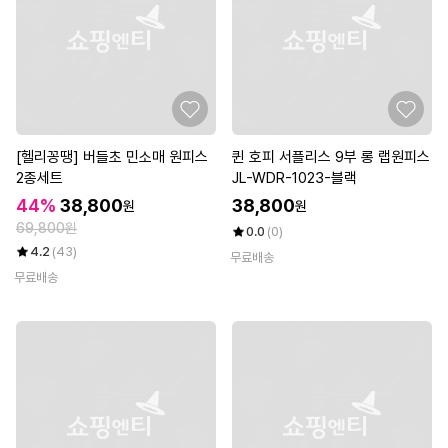
[헬리꽁땡] 버들초 민소매 원피스
퀸 호피 서플리스 9부 롱 랩원피스
2종세트
JL-WDR-1023-블랙
44%
38,800
38,800
원
원
69,800원
0.0
(0)
4.2
(43)
무료배송
무료배송