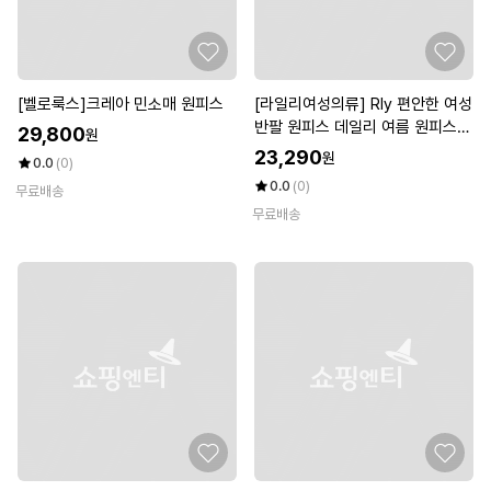
[벨로룩스]크레아 민소매 원피스
[라일리여성의류] Rly 편안한 여성
반팔 원피스 데일리 여름 원피스
29,800
원
무
23,290
원
0.0
(0)
0.0
(0)
무료배송
무료배송