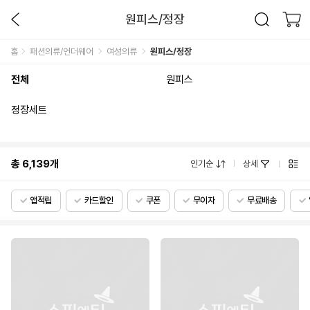
원피스/정장
홈
패션의류/언더웨어
여성의류
원피스/정장
전체
원피스
정장세트
총
6,139
개
인기순
상세
앱적립
카드할인
쿠폰
무이자
무료배송