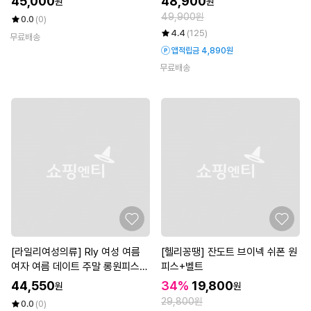
45,000
48,900
원
원
49,900원
0.0
(0)
4.4
(125)
무료배송
앱적립금 4,890원
무료배송
[라일리여성의류] Rly 여성 여름
[헬리꽁땡] 잔도트 브이넥 쉬폰 원
여자 여름 데이트 주말 롱원피스
피스+벨트
뷔스
44,550
34%
19,800
원
원
29,800원
0.0
(0)