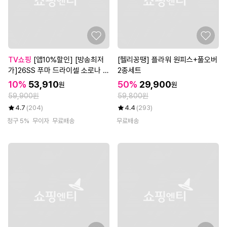
TV쇼핑
[앱10%할인] [방송최저
[헬리꽁땡] 플라워 원피스+풀오버
가]26SS 푸마 드라이셀 소로나 원
2종세트
피스 4종
10%
53,910
50%
29,900
원
원
59,900원
59,800원
4.7
(204)
4.4
(293)
청구 5%
무이자
무료배송
무료배송