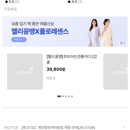
0.0
(0)
4.0
(3)
무료배송
[헬리꽁땡]주뜨아인견롱카디건2
종
39,800
원
리뷰
0
NOTICE
26.07.02
개인정보처리방침 개정 안내(26.07.09)