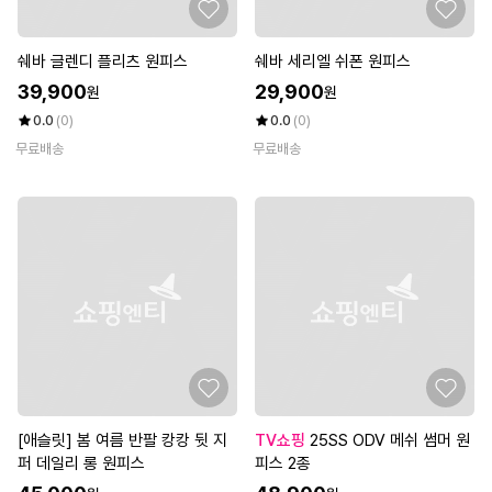
쉐바 글렌디 플리츠 원피스
쉐바 세리엘 쉬폰 원피스
39,900
29,900
원
원
0.0
(0)
0.0
(0)
무료배송
무료배송
[애슬릿] 봄 여름 반팔 캉캉 뒷 지
TV쇼핑
25SS ODV 메쉬 썸머 원
퍼 데일리 롱 원피스
피스 2종