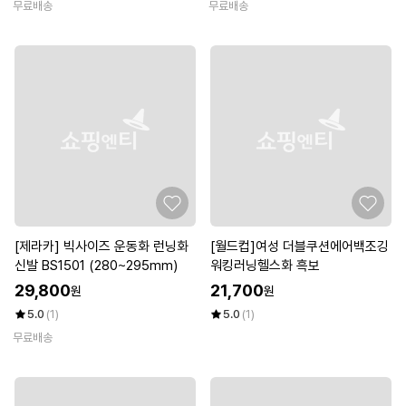
무료배송
무료배송
[제라카] 빅사이즈 운동화 런닝화
[월드컵]여성 더블쿠션에어백조깅
신발 BS1501 (280~295mm)
워킹러닝헬스화 흑보
29,800
21,700
원
원
5.0
(1)
5.0
(1)
무료배송