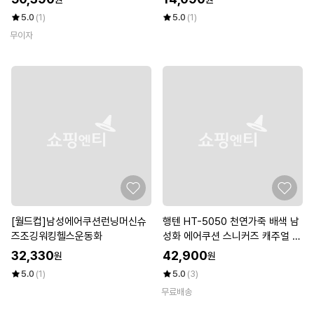
5.0
(1)
5.0
(1)
무이자
[월드컵]남성에어쿠션런닝머신슈
행텐 HT-5050 천연가죽 배색 남
즈조깅워킹헬스운동화
성화 에어쿠션 스니커즈 캐주얼 컴
포트화
32,330
42,900
원
원
5.0
(1)
5.0
(3)
무료배송