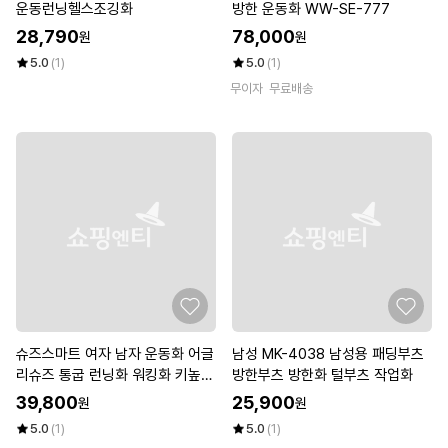
운동런닝헬스조깅화
방한 운동화 WW-SE-777
28,790
78,000
원
원
5.0
(1)
5.0
(1)
무이자
무료배송
슈즈스마트 여자 남자 운동화 어글
남성 MK-4038 남성용 패딩부츠
리슈즈 통굽 런닝화 워킹화 키높이
방한부츠 방한화 털부츠 작업화
신발 R 바럽
39,800
25,900
원
원
5.0
(1)
5.0
(1)