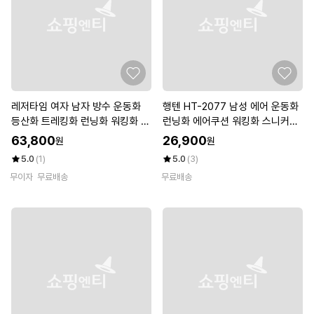
레저타임 여자 남자 방수 운동화
행텐 HT-2077 남성 에어 운동화
등산화 트레킹화 런닝화 워킹화 스
런닝화 에어쿠션 워킹화 스니커즈
니커즈 신발 R웨일
캐주얼화
63,800
26,900
원
원
5.0
(1)
5.0
(3)
무이자
무료배송
무료배송