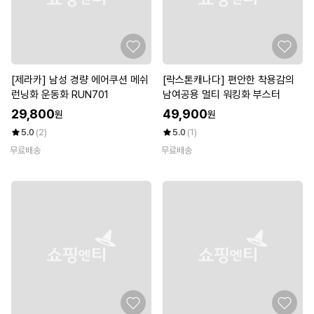
[제라카] 남성 경량 에어쿠션 메쉬
[락스톤캐나다] 편안한 착용감의
런닝화 운동화 RUN701
남여공용 멀티 워킹화 부스터
29,800
49,900
원
원
5.0
(2)
5.0
(1)
무료배송
무료배송