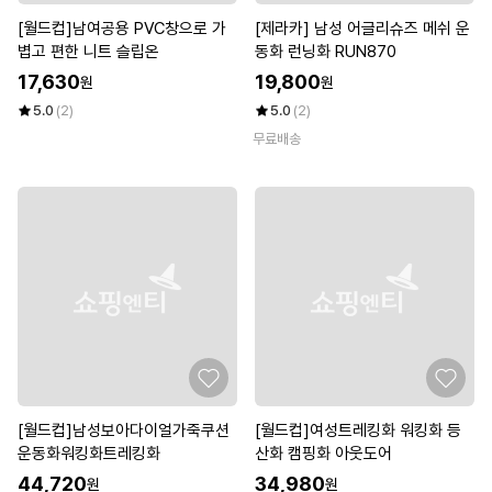
[월드컵]남여공용 PVC창으로 가
[제라카] 남성 어글리슈즈 메쉬 운
볍고 편한 니트 슬립온
동화 런닝화 RUN870
17,630
19,800
원
원
5.0
(2)
5.0
(2)
무료배송
[월드컵]남성보아다이얼가죽쿠션
[월드컵]여성트레킹화 워킹화 등
운동화워킹화트레킹화
산화 캠핑화 아웃도어
44,720
34,980
원
원