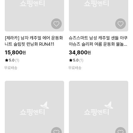
[제라카] 남자 캐주얼 에어 운동화
슈즈스마트 남성 캐주얼 샌들 아쿠
니트 슬림핏 런닝화 RUN411
아슈즈 슬리퍼 여름 운동화 물놀이
신발 미모보르테
15,800
34,800
원
원
5.0
(1)
5.0
(1)
무료배송
무료배송