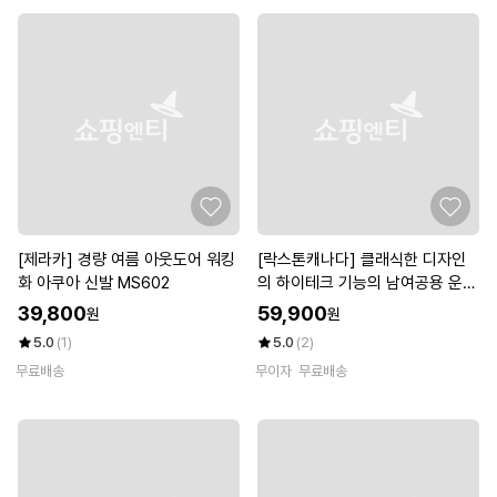
[제라카] 경량 여름 아웃도어 워킹
[락스톤캐나다] 클래식한 디자인
화 아쿠아 신발 MS602
의 하이테크 기능의 남여공용 운동
화 스트라바
39,800
59,900
원
원
5.0
(1)
5.0
(2)
무료배송
무이자
무료배송