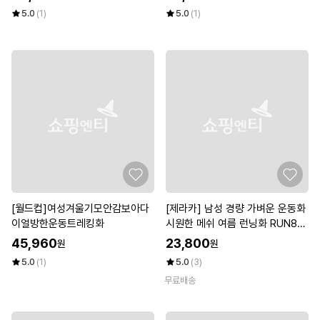
5.0
(1)
5.0
(1)
[월드컵]여성겨울기모안감보아다
[제라카] 남성 경량 가벼운 운동화
이얼방한운동트레킹화
시원한 메쉬 여름 런닝화 RUN80
3
45,960
23,800
원
원
5.0
(1)
5.0
(3)
무료배송