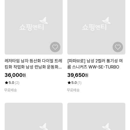
레저타임 남자 등산화 다이얼 트레
[파파브로] 남성 2컬러 통기성 여
킹화 작업화 남성 런닝화 운동화
름 스니커즈 WW-SE-TURBO
신발 R 렛파
36,000
39,650
원
원
5.0
(2)
5.0
(1)
무료배송
무료배송