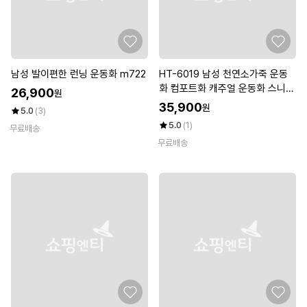
남성 발이편한 런닝 운동화 m722
HT-6019 남성 천연소가죽 운동
화 컴포트화 캐주얼 운동화 스니커
26,900
원
즈 활동화 효도화
35,900
원
5.0
(3)
5.0
(1)
무료배송
무료배송