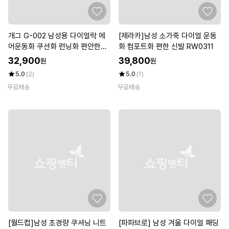
개그 G-002 남성용 다이얼락 에
[제라카]남성 소가죽 다이얼 운동
어운동화 쿠션화 런닝화 편안한슈
화 컴포트화 편한 신발 RW0311
즈
32,900
39,800
원
원
5.0
(2)
5.0
(1)
무료배송
무료배송
[월드컵]남성 초경량 쿠셔닝 니트
[파파브로] 남성 겨울 다이얼 패딩