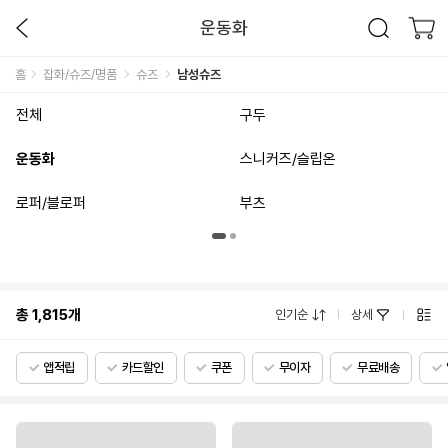
운동화
홈
잡화/슈즈/명품
슈즈
남성슈즈
전체
구두
운동화
스니커즈/슬립온
로퍼/블로퍼
부츠
총
1,815
개
인기순
상세
앱적립
카드할인
쿠폰
무이자
무료배송