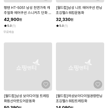
행텐 HT-5051 남성 천연가죽 캐
[월드컵]남성 니트 에어쿠션 런닝
주얼화 에어쿠션 스니커즈 단화 로
조깅헬스워킹운동화
퍼
42,900
32,330
원
원
5.0
(1)
5.0
(1)
무료배송
[월드컵]남성 보아다이얼 트레킹
[월드컵]여성보아다이얼경량런닝
화등산아웃도어운동화
조깅헬스워킹트레킹화
50,390
14,090
원
원