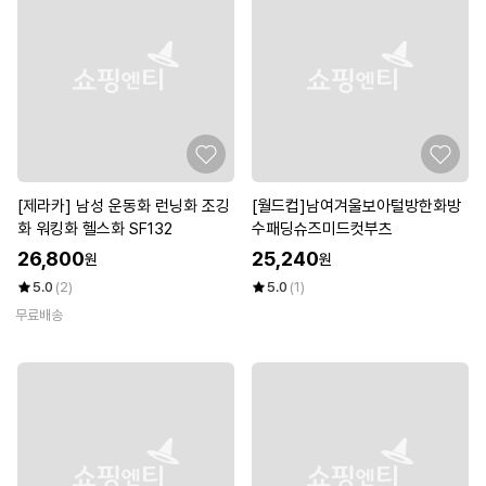
[제라카] 남성 운동화 런닝화 조깅
[월드컵]남여겨울보아털방한화방
화 워킹화 헬스화 SF132
수패딩슈즈미드컷부츠
26,800
25,240
원
원
5.0
(2)
5.0
(1)
무료배송