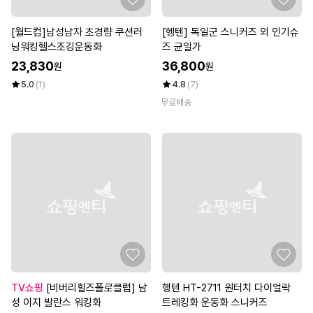
[월드컵]남성남자 초경량 쿠션러
[헹텐] 독일군 스니커즈 외 인기슈
닝워킹헬스조깅운동화
즈 균일가
23,830
36,800
원
원
5.0
(1)
4.8
(7)
무료배송
TV쇼핑
[비버리힐즈폴로클럽] 남
행텐 HT-2711 원터치 다이얼락
성 이지 발란스 워킹화
트레킹화 운동화 스니커즈