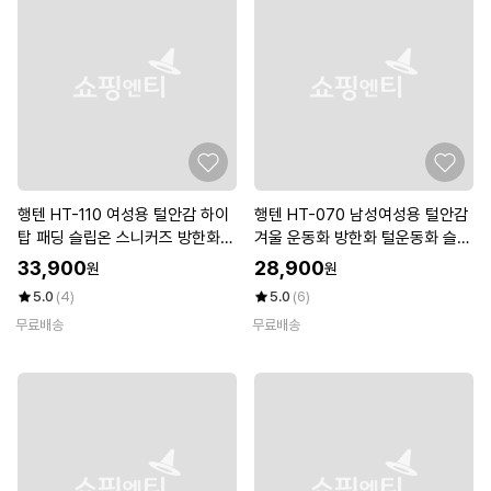
행텐 HT-110 여성용 털안감 하이
행텐 HT-070 남성여성용 털안감
탑 패딩 슬립온 스니커즈 방한화
겨울 운동화 방한화 털운동화 슬립
단화
온 스니커즈
33,900
28,900
원
원
5.0
(4)
5.0
(6)
무료배송
무료배송