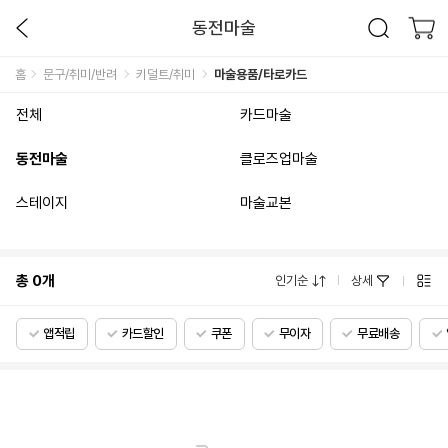
동전마술
홈
문구/취미/반려
키덜트/취미
마술용품/타로카드
전체
카드마술
동전마술
클로즈업마술
스테이지
마술교본
총
0
개
인기순
상세
앱적립
카드할인
쿠폰
무이자
무료배송