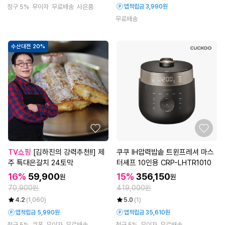
청구 5%
무이자
무료배송
사은품
앱적립금 3,990원
무료배송
수산대전 20%
TV쇼핑
[김하진의 강력추천!!] 제
쿠쿠 IH압력밥솥 트윈프레셔 마스
주 특대은갈치 24토막
터셰프 10인용 CRP-LHTR1010
16%
59,900
15%
356,150
원
원
70,900원
419,000원
4.2
(1,060)
5.0
(1)
앱적립금 5,990원
앱적립금 35,610원
청구 5%
쿠폰
무이자
무료배송
청구 5%
무이자
무료배송