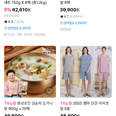
세트 150g X 8팩 (총1.2kg)
발 8팩
5%
62,610
39,900
원
원
65,900원
4.7
(9,999+)
4.3
(7,926)
앱적립금 3,990원
앱적립금 6,260원
무료배송
청구 5%
쿠폰
무이자
무료배송
TV쇼핑
정성곳간 강순의 도가니
TV쇼핑
25SS 젬마 인견 이지셋
탕 800g × 10팩
업 6종
49,900
48,900
원
원