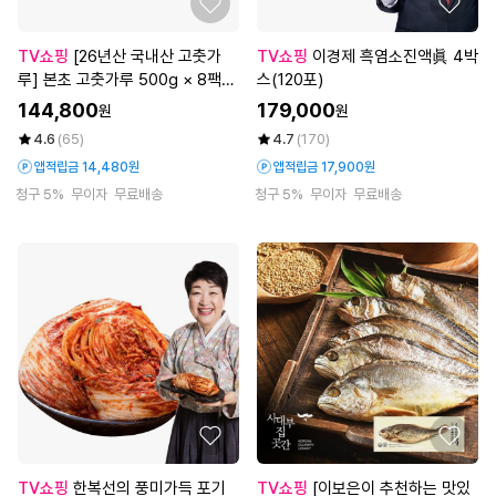
TV쇼핑
[26년산 국내산 고춧가
TV쇼핑
이경제 흑염소진액眞 4박
루] 본초 고춧가루 500g × 8팩
스(120포)
(총 4kg)
144,800
179,000
원
원
4.6
(65)
4.7
(170)
앱적립금 14,480원
앱적립금 17,900원
청구 5%
무이자
무료배송
청구 5%
무이자
무료배송
TV쇼핑
한복선의 풍미가득 포기
TV쇼핑
[이보은이 추천하는 맛있