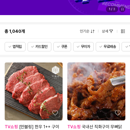
1
/
3
총
1,040
개
인기순
상세
앱적립
카드할인
쿠폰
무이자
무료배송
TV쇼핑
[만블링] 한우 1++ 구이
TV쇼핑
국내산 직화구이 무뼈닭