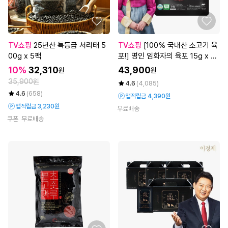
TV쇼핑
25년산 특등급 서리태 5
TV쇼핑
[100％ 국내산 소고기 육
00g x 5팩
포!] 명인 임화자의 육포 15g x 32
봉
10%
32,310
43,900
원
원
35,900원
4.6
(4,085)
4.6
(658)
앱적립금 4,390원
앱적립금 3,230원
무료배송
쿠폰
무료배송