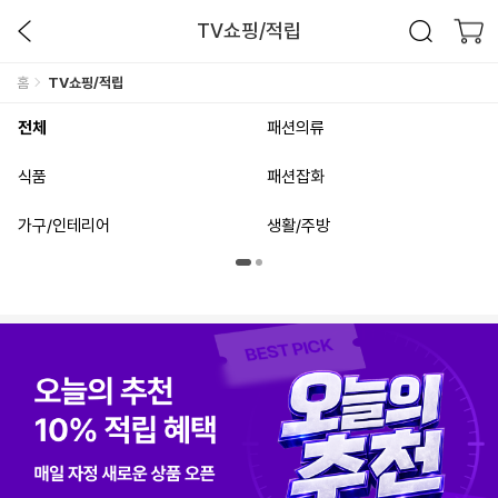
TV쇼핑/적립
홈
TV쇼핑/적립
전체
패션의류
식품
패션잡화
가구/인테리어
생활/주방