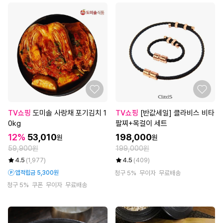
TV쇼핑
도미솔 사랑채 포기김치 1
TV쇼핑
[반값세일] 클라비스 비타
0kg
팔찌+목걸이 세트
12%
53,010
198,000
원
원
59,900원
199,000원
4.5
(1,977)
4.5
(409)
앱적립금 5,300원
청구 5%
무이자
무료배송
청구 5%
쿠폰
무이자
무료배송