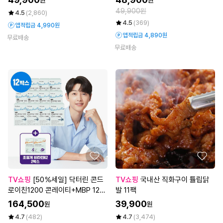
49,900원
4.5
(2,860)
4.5
(369)
앱적립금 4,990원
앱적립금 4,890원
무료배송
무료배송
TV쇼핑
[50％세일] 닥터린 콘드
TV쇼핑
국내산 직화구이 튤립닭
로이친1200 콘레이티+MBP 12개
발 11팩
월분 + 비타민K2 2박스
164,500
39,900
원
원
4.7
(482)
4.7
(3,474)