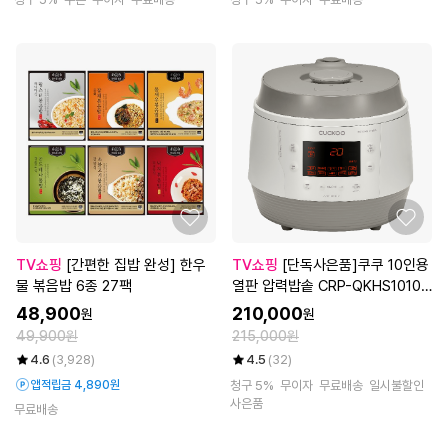
TV쇼핑
[간편한 집밥 완성] 한우
TV쇼핑
[단독사은품]쿠쿠 10인용
물 볶음밥 6종 27팩
열판 압력밥솥 CRP-QKHS1010B
GW/BGB
48,900
210,000
원
원
49,900원
215,000원
4.6
(3,928)
4.5
(32)
앱적립금 4,890원
청구 5%
무이자
무료배송
일시불할인
사은품
무료배송