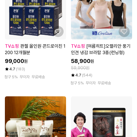
TV쇼핑
콴첼 올인원 콘드로이친 1
TV쇼핑
[여름히트]오렐리안 풍기
200 12개월분
인견 냉감 브라탑 3종(런닝형)
99,000
58,900
원
원
59,900원
4.7
(183)
4.7
(544)
청구 5%
무이자
무료배송
청구 5%
무이자
무료배송