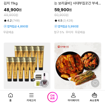
김치 11kg
는 보리굴비] 사대부집곳간 부세보
리굴비 120g × 8팩
48,900
59,900
원
원
49,900원
60,900원
4.2
(748)
4.5
(3,428)
앱적립금 4,890원
앱적립금 5,990원
무료배송
청구 5%
무이자
무료배송
TV쇼핑
[전고객 무선 고데기]보스
TV쇼핑
도미솔 사랑채 포기김치
ON
AIR
티나 염색제 세트
6kg + 총각김치 2kg + 갓김치 2k
홈
카테고리
마이페이지
AI쇼핑톡
g (3종, 10kg)