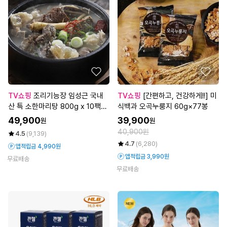
TV쇼핑
조리기능장 임성근 국내
TV쇼핑
[간편하고, 건강하게!!] 미
산 특 소한마리탕 800g x 10팩
식백과 오곡누룽지 60g×77봉
(총 8kg)
49,900
39,900
원
원
40,900원
4.5
(9,139)
4.7
(6,280)
앱적립금 4,990원
앱적립금 3,990원
무료배송
무료배송