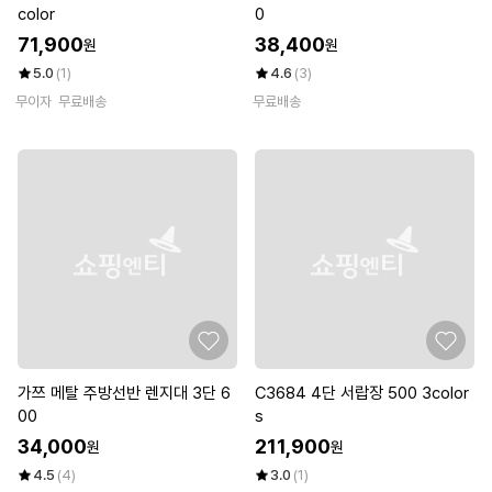
color
0
71,900
38,400
원
원
5.0
(1)
4.6
(3)
무이자
무료배송
무료배송
가쯔 메탈 주방선반 렌지대 3단 6
C3684 4단 서랍장 500 3color
00
s
34,000
211,900
원
원
4.5
(4)
3.0
(1)