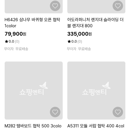
H6426 삼나무 바퀴형 오픈 협탁
아도라퍼니처 렌지대 슬라이딩 더
1color
블 렌지대 800
79,900
335,000
원
원
0.0
(0)
0.0
(0)
무이자
무료배송
무이자
무료배송
M282 템바보드 협탁 500 3colo
A5311 모듈 서랍 협탁 400 4col