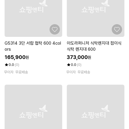
G5314 3단 서랍 협탁 600 4col
아도라퍼니처 식탁렌지대 접이식
ors
식탁 렌지대 600
165,900
373,000
원
원
0.0
(0)
0.0
(0)
무이자
무료배송
무이자
무료배송