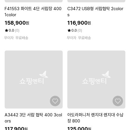
F41553 화이트 4단 서랍장 400
C3472 USB형 서랍협탁 2color
1color
s
158,900
116,900
원
원
0.0
(0)
0.0
(0)
무이자
무료배송
무이자
무료배송
A3442 3단 서랍 협탁 400 3col
아도라퍼니처 렌지대 렌지대 수납
ors
장 800
117,900
125,000
원
원