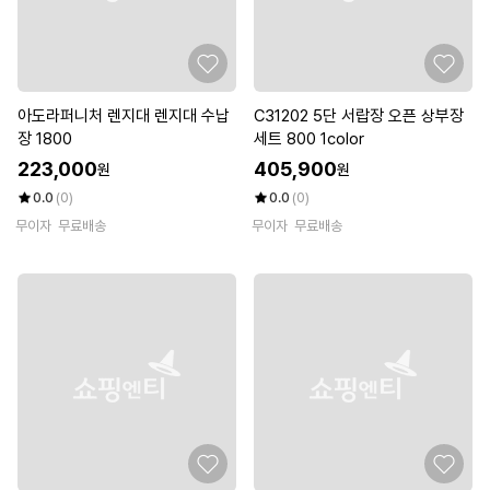
아도라퍼니처 렌지대 렌지대 수납
C31202 5단 서랍장 오픈 상부장
장 1800
세트 800 1color
223,000
405,900
원
원
0.0
(0)
0.0
(0)
무이자
무료배송
무이자
무료배송