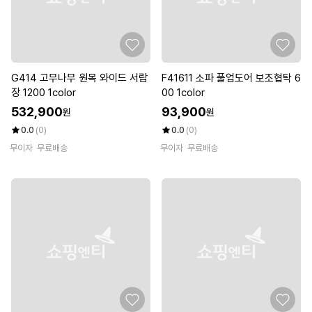
G414 고무나무 원목 와이드 서랍
F41611 소파 풀업도어 보조협탁 6
장 1200 1color
00 1color
532,900
93,900
원
원
0.0
(0)
0.0
(0)
무이자
무료배송
무이자
무료배송