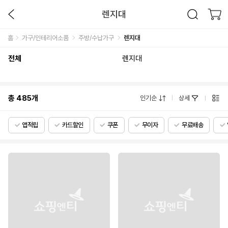
렌지대
홈
가구/인테리어소품
주방/수납가구
렌지대
전체
렌지대
총
485
개
인기순
상세
앱적립
카드할인
쿠폰
무이자
무료배송