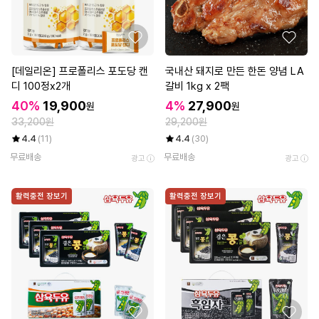
[데일리온] 프로폴리스 포도당 캔
국내산 돼지로 만든 한돈 양념 LA
디 100정x2개
갈비 1kg x 2팩
40%
19,900
4%
27,900
원
원
33,200원
29,200원
4.4
(11)
4.4
(30)
무료배송
무료배송
광고
광고
활력충전 장보기
활력충전 장보기