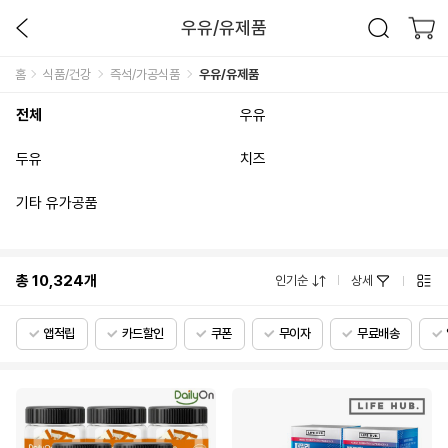
우유/유제품
홈
식품/건강
즉석/가공식품
우유/유제품
전체
우유
두유
치즈
기타 유가공품
총
10,324
개
인기순
상세
앱적립
카드할인
쿠폰
무이자
무료배송