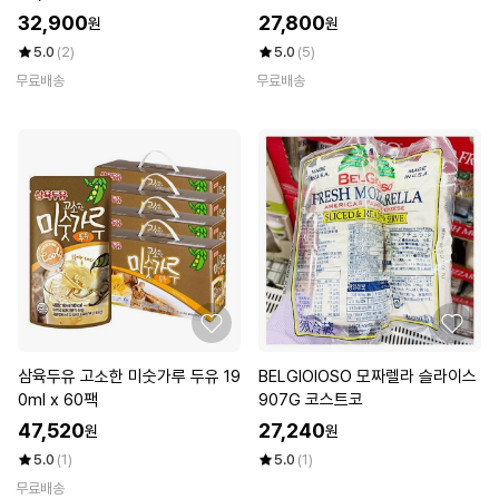
(총40팩)
32,900
27,800
원
원
5.0
(2)
5.0
(5)
무료배송
무료배송
삼육두유 고소한 미숫가루 두유 19
BELGIOIOSO 모짜렐라 슬라이스
0ml x 60팩
907G 코스트코
47,520
27,240
원
원
5.0
(1)
5.0
(1)
무료배송