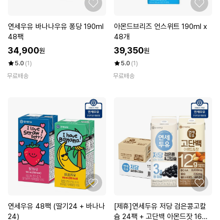
연세우유 바나나우유 퐁당 190ml
아몬드브리즈 언스위트 190ml x
48팩
48개
34,900
39,350
원
원
5.0
(1)
5.0
(1)
무료배송
무료배송
연세우유 48팩 (딸기24 + 바나나
[제휴]연세두유 저당 검은콩고칼
24)
슘 24팩 + 고단백 아몬드잣 16팩