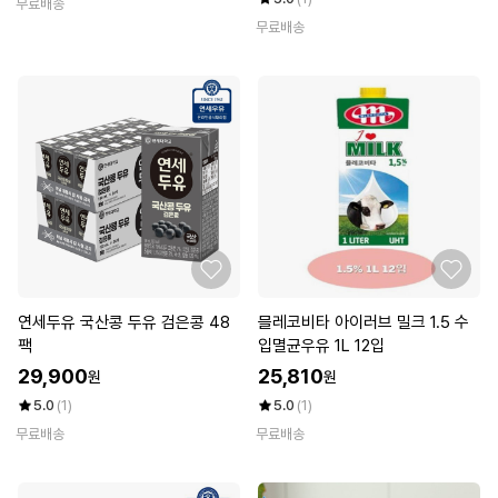
무료배송
무료배송
연세두유 국산콩 두유 검은콩 48
믈레코비타 아이러브 밀크 1.5 수
팩
입멸균우유 1L 12입
29,900
25,810
원
원
5.0
(1)
5.0
(1)
무료배송
무료배송