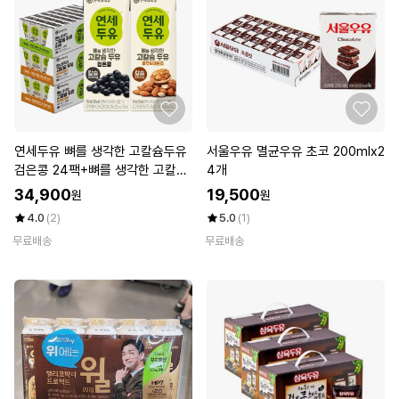
연세두유 뼈를 생각한 고칼슘두유
서울우유 멸균우유 초코 200mlx2
검은콩 24팩+뼈를 생각한 고칼슘
4개
두유 호두아몬드 48팩 (총72팩)
34,900
19,500
원
원
4.0
(2)
5.0
(1)
무료배송
무료배송