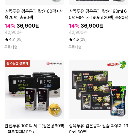
삼육두유 검은콩과 칼슘 60팩+삼
삼육두유 검은콩과 칼슘 190ml 6
육20팩, 총80팩
0팩+흑임자 190ml 20팩, 총80팩
14%
36,900
14%
36,900
원
원
42,900원
42,900원
4.7
(65)
4.5
(29)
무료배송
무료배송
활력충전 장보기
완전두유 100팩 세트(검은콩60팩
삼육두유 검은콩과 칼슘 파우치 19
+검은참깨40팩)
0ml 60팩