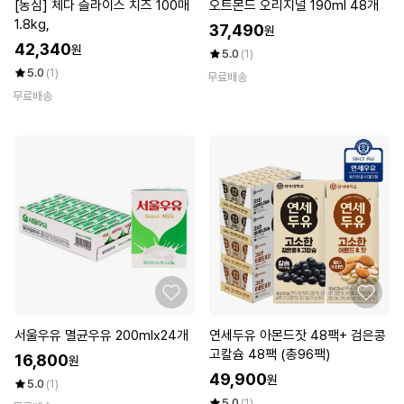
[농심] 체다 슬라이스 치즈 100매
오트몬드 오리지널 190ml 48개
1.8kg,
37,490
원
42,340
원
5.0
(1)
5.0
(1)
무료배송
무료배송
서울우유 멸균우유 200mlx24개
연세두유 아몬드잣 48팩+ 검은콩
고칼슘 48팩 (총96팩)
16,800
원
49,900
원
5.0
(1)
5.0
(1)