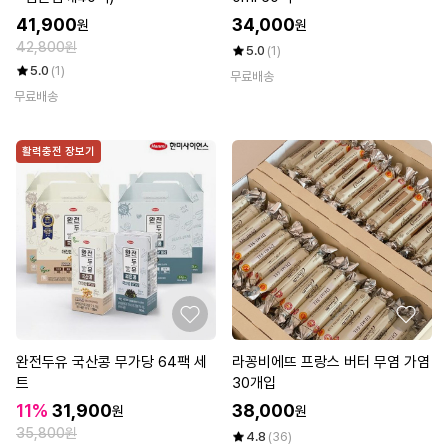
41,900
34,000
원
원
42,800원
5.0
(1)
5.0
(1)
무료배송
무료배송
활력충전 장보기
완전두유 국산콩 무가당 64팩 세
라꽁비에뜨 프랑스 버터 무염 가염
트
30개입
11%
31,900
38,000
원
원
35,800원
4.8
(36)