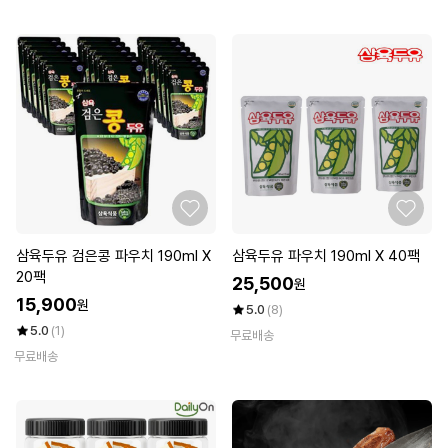
삼육두유 검은콩 파우치 190ml X
삼육두유 파우치 190ml X 40팩
20팩
25,500
원
15,900
원
5.0
(8)
5.0
(1)
무료배송
무료배송