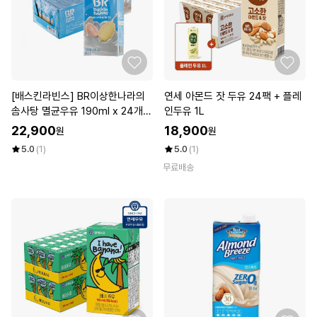
[배스킨라빈스] BR이상한나라의
연세 아몬드 잣 두유 24팩 + 플레
솜사탕 멸균우유 190ml x 24개(1
인두유 1L
박스)
22,900
18,900
원
원
5.0
(1)
5.0
(1)
무료배송