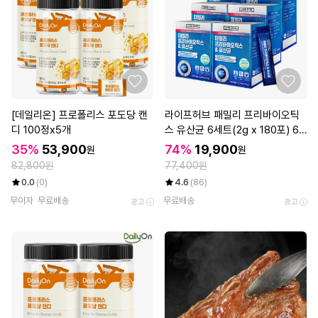
[데일리온] 프로폴리스 포도당 캔
라이프허브 패밀리 프리바이오틱
디 100정x5개
스 유산균 6세트(2g x 180포) 6
개월분
35%
53,900
74%
19,900
원
원
82,800원
77,400원
0.0
(0)
4.6
(86)
무이자
무료배송
무료배송
광고
광고