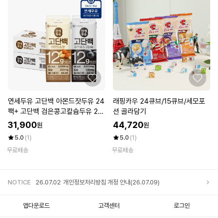
연세두유 고단백 아몬드잣두유 24
래핑카우 24큐브/15큐브/세모포
팩+ 고단백 검은콩고칼슘두유 24
션 골라담기
팩 (총48팩)
31,900
44,720
원
원
5.0
(1)
5.0
(1)
무료배송
무료배송
NOTICE
26.07.02
개인정보처리방침 개정 안내(26.07.09)
앱다운로드
고객센터
로그인