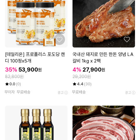
[데일리온] 프로폴리스 포도당 캔
국내산 돼지로 만든 한돈 양념 LA
디 100정x5개
갈비 1kg x 2팩
35%
53,900
4%
27,900
원
원
82,800원
29,200원
0.0
(0)
4.4
(30)
무이자
무료배송
무료배송
광고
광고