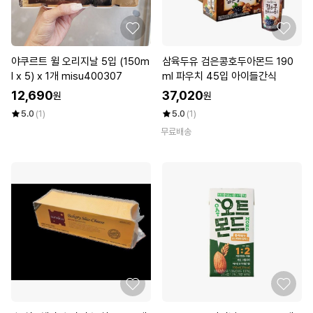
야쿠르트 윌 오리지날 5입 (150m
삼육두유 검은콩호두아몬드 190
l x 5) x 1개 misu400307
ml 파우치 45입 아이들간식
12,690
37,020
원
원
5.0
(1)
5.0
(1)
무료배송