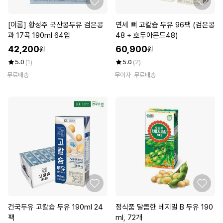
[이롬] 황성주 국산콩두유 검은콩
연세 뼈 고칼슘 두유 96팩 (검은콩
과 17곡 190ml 64입
48 + 호두아몬드48)
42,200
60,900
원
원
5.0
(1)
5.0
(2)
무료배송
무이자
무료배송
건국두유 고칼슘 두유 190ml 24
정식품 달콤한 베지밀 B 두유 190
팩
ml, 72개