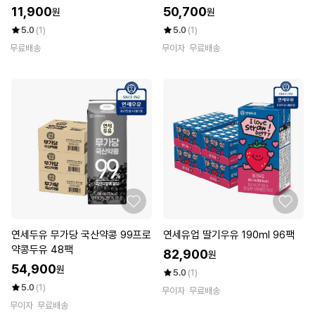
11,900
50,700
원
원
5.0
(1)
5.0
(1)
무료배송
무이자
무료배송
연세두유 무가당 국산약콩 99프로
연세유업 딸기우유 190ml 96팩
약콩두유 48팩
82,900
원
54,900
원
5.0
(1)
5.0
(1)
무이자
무료배송
무이자
무료배송