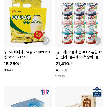
빙그레 바나나맛우유 240ml x 9
[빙그레] 요플레 홈 180g 혼합 12
입 m65071ice2
입 (딸기+블루베리+복숭아+플레
인 각 3개씩) / 요거트
15,250
21,410
원
원
5.0
(1)
5.0
(1)
무료배송