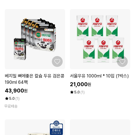
베지밀 뼈에좋은 칼슘 두유 검은콩
서울우유 1000ml * 10입 (1박스)
190ml 64팩
21,000
원
43,900
원
5.0
(1)
5.0
(1)
무료배송