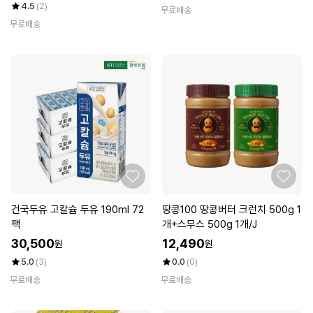
4.5
(2)
무료배송
무료배송
건국두유 고칼슘 두유 190ml 72
땅콩100 땅콩버터 크런치 500g 1
팩
개+스무스 500g 1개/J
30,500
12,490
원
원
5.0
(3)
0.0
(0)
무료배송
무료배송