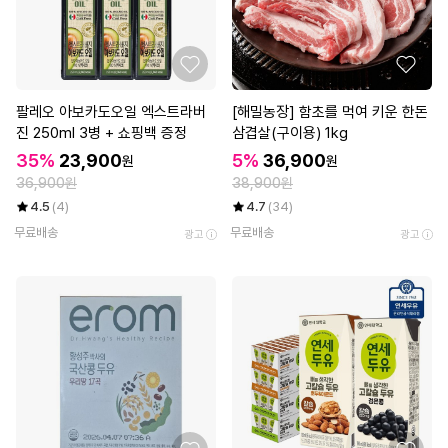
팔레오 아보카도오일 엑스트라버
[해밀농장] 함초를 먹여 키운 한돈
진 250ml 3병 + 쇼핑백 증정
삼겹살(구이용) 1kg
35%
23,900
5%
36,900
원
원
36,900원
38,900원
4.5
(4)
4.7
(34)
무료배송
무료배송
광고
광고