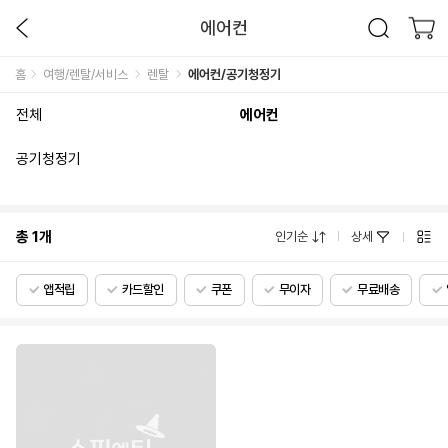
에어컨
홈
여행/렌탈/서비스
렌탈
에어컨/공기청정기
전체
에어컨
공기청정기
총
1
개
인기순
상세
앱적립
카드할인
쿠폰
무이자
무료배송