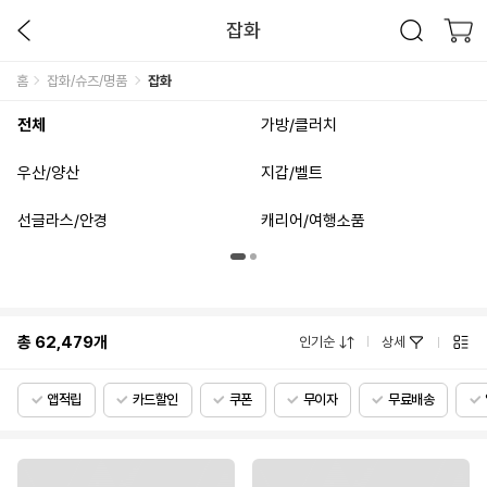
잡화
홈
잡화/슈즈/명품
잡화
전체
가방/클러치
우산/양산
지갑/벨트
선글라스/안경
캐리어/여행소품
총
62,479
개
인기순
상세
앱적립
카드할인
쿠폰
무이자
무료배송