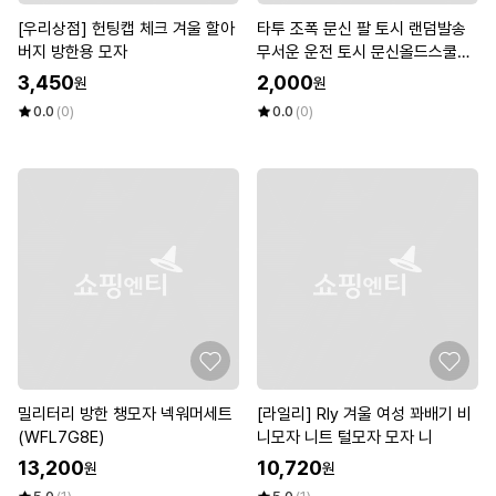
[우리상점] 헌팅캡 체크 겨울 할아
타투 조폭 문신 팔 토시 랜덤발송
버지 방한용 모자
무서운 운전 토시 문신올드스쿨
(WDA11E7)
3,450
2,000
원
원
0.0
(0)
0.0
(0)
밀리터리 방한 챙모자 넥워머세트
[라일리] Rly 겨울 여성 꽈배기 비
(WFL7G8E)
니모자 니트 털모자 모자 니
13,200
10,720
원
원