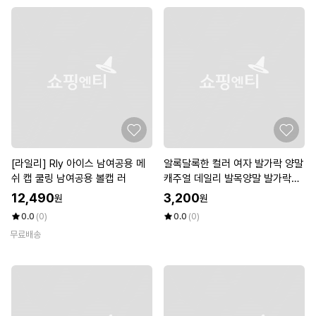
[라일리] Rly 아이스 남여공용 메
알록달록한 컬러 여자 발가락 양말
쉬 캡 쿨링 남여공용 볼캡 러
캐주얼 데일리 발목양말 발가락발
목양말 (WBEC5C4)
12,490
3,200
원
원
0.0
(0)
0.0
(0)
무료배송