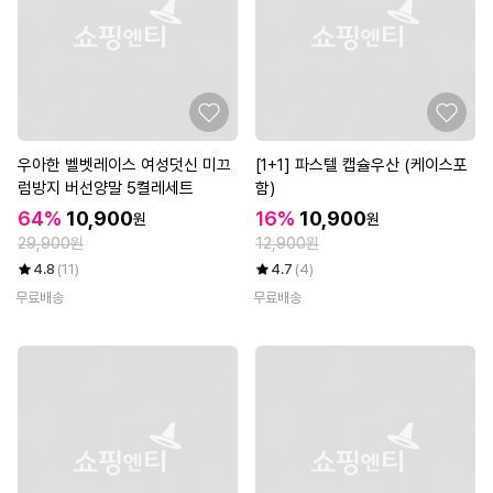
우아한 벨벳레이스 여성덧신 미끄
[1+1] 파스텔 캡슐우산 (케이스포
럼방지 버선양말 5켤레세트
함)
64%
10,900
16%
10,900
원
원
29,900원
12,900원
4.8
(11)
4.7
(4)
무료배송
무료배송