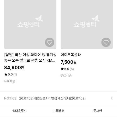
[샵앤] 국산 여성 와이어 챙 통기성
페이크목폴라
좋은 오픈 벨크로 썬캡 모자 KM-
7,500
원
WH-0815
34,900
원
5.0
(5)
5.0
(1)
무료배송
무료배송
NOTICE
26.07.02
개인정보처리방침 개정 안내(26.07.09)
앱다운로드
고객센터
로그인