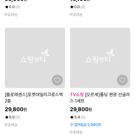
0.0
(0)
0.0
(0)
무료배송
무료배송
[플로레센스]포켓데일리크로스백
TV쇼핑
[오르셰]폴딩 편광 선글라
2종
스 1세트
29,800
29,800
원
원
5.0
(5)
3.4
(5)
무료배송
앱적립금 2,980원
무료배송