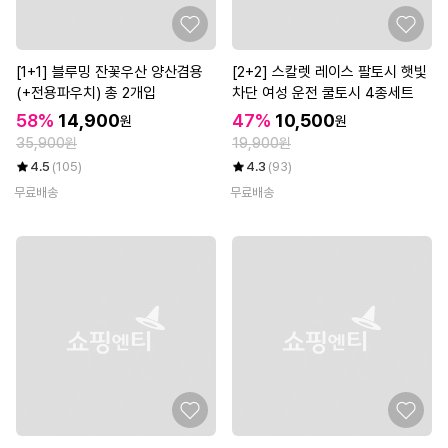
[1+1] 블루밍 잔꽃우산 양산겸용
[2+2] 스칼렛 레이스 팔토시 햇빛
(+전용파우치) 총 2개입
차단 여성 운전 쿨토시 4종세트
58%
14,900
47%
10,500
원
원
35,900원
19,900원
4.5
(105)
4.3
(93)
무료배송
무료배송