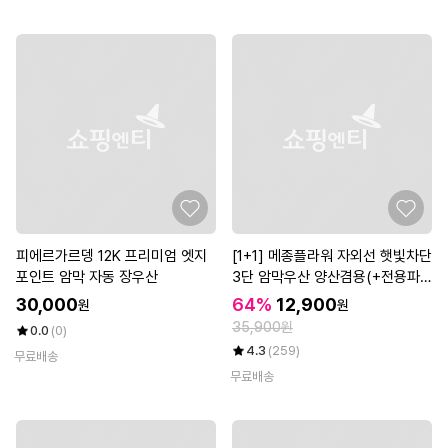
피에르가르뎅 12K 프리미엄 엣지
[1+1] 메종플라워 자외선 햇빛차단
포인트 암막 자동 장우산
3단 암막우산 양산겸용(+전용파
우치)
30,000
64%
12,900
원
원
35,900원
0.0
(0)
4.3
(259)
무료배송
무료배송