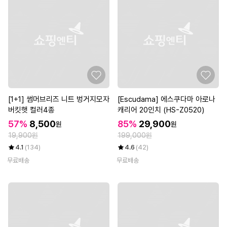
[1+1] 썸머브리즈 니트 벙거지모자
[Escudama] 에스쿠다마 아로나
버킷햇 컬러4종
캐리어 20인치 (HS-Z0520)
57%
8,500
85%
29,900
원
원
19,900원
199,000원
4.1
(134)
4.6
(42)
무료배송
무료배송