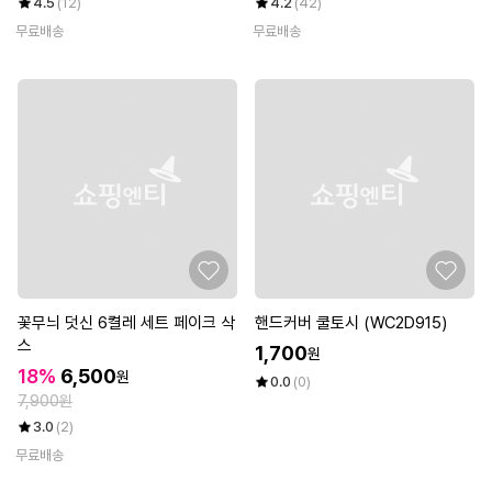
4.5
(12)
4.2
(42)
무료배송
무료배송
꽃무늬 덧신 6켤레 세트 페이크 삭
핸드커버 쿨토시 (WC2D915)
스
1,700
원
18%
6,500
원
0.0
(0)
7,900원
3.0
(2)
무료배송