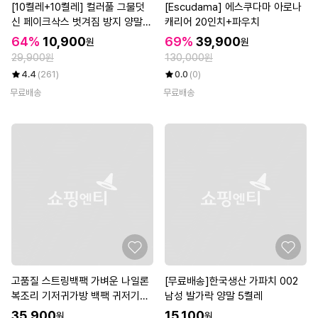
[10켤레+10켤레] 컬러풀 그물덧
[Escudama] 에스쿠다마 아로나
신 페이크삭스 벗겨짐 방지 양말
캐리어 20인치+파우치
총 20켤레세트 (혼합/흰검)_
64%
10,900
69%
39,900
원
원
29,900원
130,000원
4.4
(261)
0.0
(0)
무료배송
무료배송
고품질 스트링백팩 가벼운 나일론
[무료배송]한국생산 가파치 002
복조리 기저귀가방 백팩 귀저기가
남성 발가락 양말 5켤레
방백팩 (WE1D1EB)
35,900
15,100
원
원