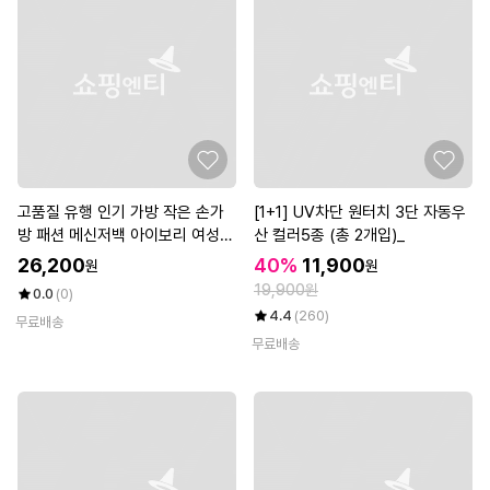
고품질 유행 인기 가방 작은 손가
[1+1] UV차단 원터치 3단 자동우
방 패션 메신저백 아이보리 여성손
산 컬러5종 (총 2개입)_
가방 (W7FC2D1)
26,200
40%
11,900
원
원
19,900원
0.0
(0)
4.4
(260)
무료배송
무료배송