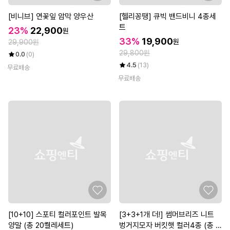
[비니브] 연꽃잎 암막 양우산
[헬리꽁땡] 큐빅 밴드비니 4종세
트
23%
22,900
원
33%
19,900
원
29,900원
29,800원
0.0
(0)
4.5
(13)
무료배송
무료배송
[10+10] 스포티 컬러포인트 발목
[3+3+1개 더!] 썸머브리즈 니트
양말 (총 20켤레세트)
벙거지모자 버킷햇 컬러4종 (총 7