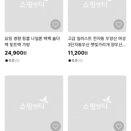
요밍 경량 링클 나일론 백팩 숄더
고급 일러스트 전자동 우양산 여성
백 토트백 가방
3단자동우산 햇빛가리개 양우산
(W8F52FC)
24,900
11,200
원
원
0.0
(0)
0.0
(0)