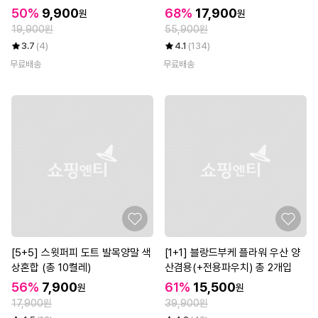
개입)
50%
9,900
68%
17,900
원
원
19,900원
55,900원
3.7
(4)
4.1
(134)
무료배송
무료배송
[5+5] 스윗퍼피 도트 발목양말 색
[1+1] 블랑드부케 플라워 우산 양
상혼합 (총 10켤레)
산겸용(+전용파우치) 총 2개입
56%
7,900
61%
15,500
원
원
17,900원
39,900원