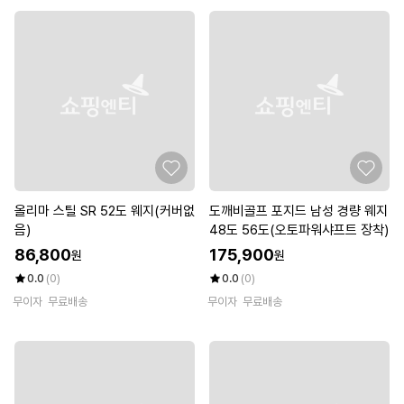
올리마 스틸 SR 52도 웨지(커버없
도깨비골프 포지드 남성 경량 웨지
음)
48도 56도(오토파워샤프트 장착)
86,800
175,900
원
원
0.0
(0)
0.0
(0)
무이자
무료배송
무이자
무료배송