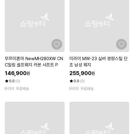
무쯔미혼마 NewMH280XW CN
미라이 MW-23 실버 경량스틸 단
C밀링 골프웨지 카본 샤프트 P
조 남성 웨지
146,900
255,900
원
원
0.0
(0)
0.0
(0)
무이자
무료배송
무이자
무료배송