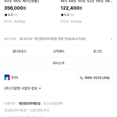
50도 56도 웨지(정품)
웨지 48도 50도 52도 56도 58
도 - 950S스틸
356,000
122,400
원
원
0.0
(0)
0.0
(0)
무이자
무료배송
무이자
무료배송
NOTICE
26.07.02
개인정보처리방침 개정 안내(26.07.09)
앱다운로드
고객센터
로그인
회사소개
1866-0023 (유료)
(주) 티알엔 사업자 정보
이용약관
개인정보처리방침
청소년보호정책
영상정보처리방침
사업자정보 확인