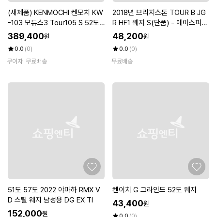
(새제품) KENMOCHI 켄모치 KW
2018년 브리지스톤 TOUR B JG
-103 모듀스3 Tour105 S 52도5
R HF1 웨지 S(단품) - 에어스피더
6도 남성웨지
샤프트
389,400
48,200
원
원
0.0
(0)
0.0
(0)
무이자
무료배송
무료배송
51도 57도 2022 야마하 RMX V
켄이치 G 그라인드 52도 웨지
D 스틸 웨지 남성용 DG EX TI
43,400
원
152,000
원
0.0
(0)