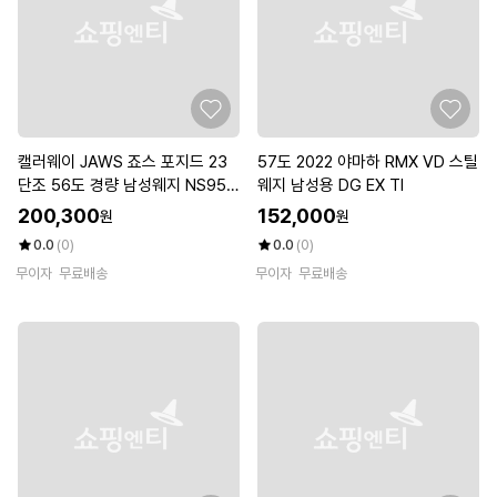
캘러웨이 JAWS 죠스 포지드 23
57도 2022 야마하 RMX VD 스틸
단조 56도 경량 남성웨지 NS950
웨지 남성용 DG EX TI
R
200,300
152,000
원
원
0.0
(0)
0.0
(0)
무이자
무료배송
무이자
무료배송