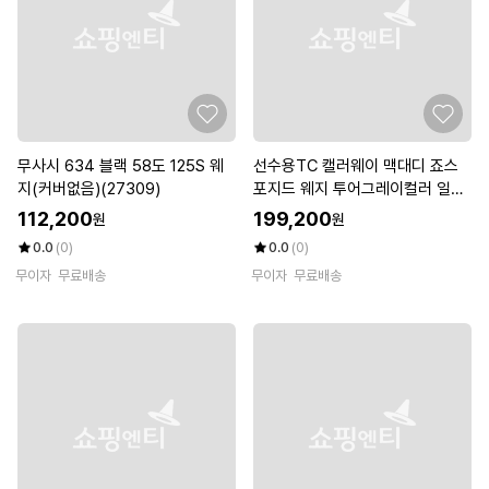
무사시 634 블랙 58도 125S 웨
선수용TC 캘러웨이 맥대디 죠스
지(커버없음)(27309)
포지드 웨지 투어그레이컬러 일본
정품 S200 TC제품
112,200
199,200
원
원
0.0
(0)
0.0
(0)
무이자
무료배송
무이자
무료배송