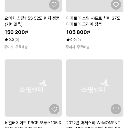
요이치 스틸115S 52도 웨지 정품
다카토라 스틸 샤프트 치퍼 37도
(커버없음)
다카토라 코리아 정품
150,200
105,800
원
원
0.0
(0)
0.0
(0)
무이자
무료배송
무이자
무료배송
테일러메이드 P8CB 모두스105 R
2022년 마제스티 W-MOMENT