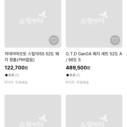
히데야마모토 스틸105S 52도 웨
G.T.D GanGA 웨지 세트 52도 A
지 정품(커버없음)
/ 56도 S
122,700
489,500
원
원
0.0
(0)
0.0
(0)
무이자
무료배송
무이자
무료배송