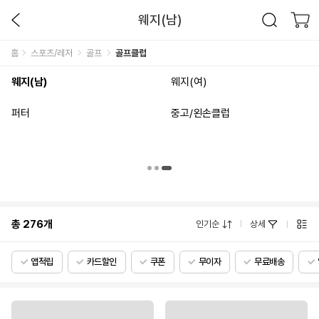
웨지(남)
홈
스포츠/레저
골프
골프클럽
웨지(남)
웨지(여)
퍼터
중고/왼손클럽
총
276
개
인기순
상세
앱적립
카드할인
쿠폰
무이자
무료배송