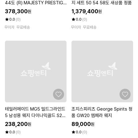
44도 (R) MAJESTY PRESTIGI
지 세트 50 54 58도 새상품 정품
O XII
378,300
1,379,400
원
원
0.0
(0)
0.0
(0)
무이자
무료배송
무이자
무료배송
테일러메이드 MG5 밀드그라인드
조지스피리츠 George Spirits 정
5 남성용 웨지 다이나믹골드 S20
품 GW20 엠페라 웨지
0
238,200
89,000
원
원
0.0
(0)
0.0
(0)