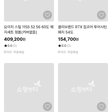
요이치 스틸 115S 52 56 60도 웨
클리브랜드 RTX 집코어 투어사틴
지세트 정품(커버없음)
웨지 54도
409,200
154,700
원
원
0.0
(0)
0.0
(0)
무이자
무료배송
무이자
무료배송