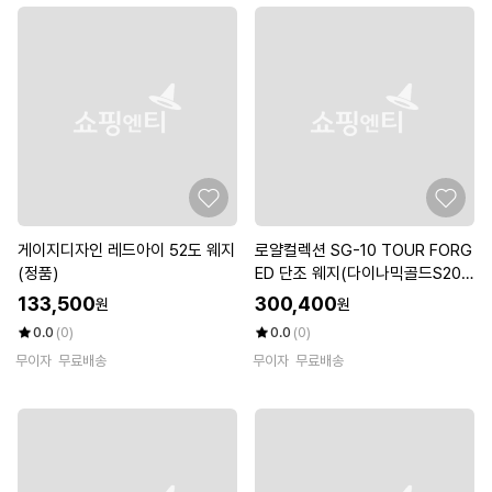
게이지디자인 레드아이 52도 웨지
로얄컬렉션 SG-10 TOUR FORG
(정품)
ED 단조 웨지(다이나믹골드S20
0)
133,500
300,400
원
원
0.0
(0)
0.0
(0)
무이자
무료배송
무이자
무료배송