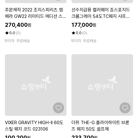
주문제작 2022 조지스피리츠 엠
선수지급용 캘러웨이 죠스포지드
페라 GW22 리미티드 에디션 스틸
크롬그레이 54도TC웨지 샤프트
웨지 남성용 DG SPINNER
950S
270,400
177,000
원
원
0.0
(0)
0.0
(0)
무이자
무료배송
무이자
무료배송
VIXER GRAVITY HIGH-II 60도
더쥐 THE-G 플라이하이트 브론
스틸 웨지 코드 023106
즈 웨지 50도 골프채
100,200
233,700
원
원