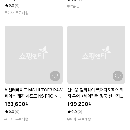
0.0
(0)
무료배송
무이자
무료배송
테일러메이드 MG HI TOE3 RAW
선수용 캘러웨이 맥대디5 죠스 웨
페이스 웨지 샤프트 NS PRO NE
지 투어그레이컬러 정품 선수지급
O 950 S
용TC
153,600
199,200
원
원
0.0
(0)
0.0
(0)
무이자
무료배송
무이자
무료배송