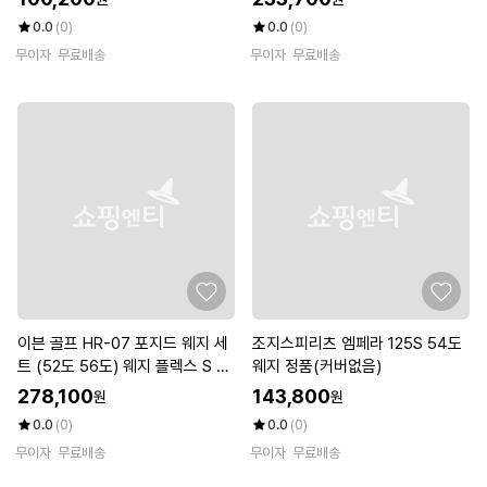
0.0
(0)
0.0
(0)
무이자
무료배송
무이자
무료배송
이븐 골프 HR-07 포지드 웨지 세
조지스피리츠 엠페라 125S 54도
트 (52도 56도) 웨지 플렉스 S 강
웨지 정품(커버없음)
도 이븐 골프 코리아 정품
278,100
143,800
원
원
0.0
(0)
0.0
(0)
무이자
무료배송
무이자
무료배송