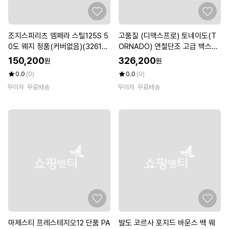
조지스피리츠 엠페라 스틸125S 5
고품질 (디맥스프로) 토네이도(T
0도 웨지 정품(커버없음)(32614
ORNADO) 연철단조 고급 백스핀
외)
웨지 (WDC136F)
150,200
326,200
원
원
0.0
(0)
0.0
(0)
무이자
무료배송
무이자
무료배송
마제스티 프레스테지오12 단품 PA
발도 코르사 포지드 바운스 백 웨